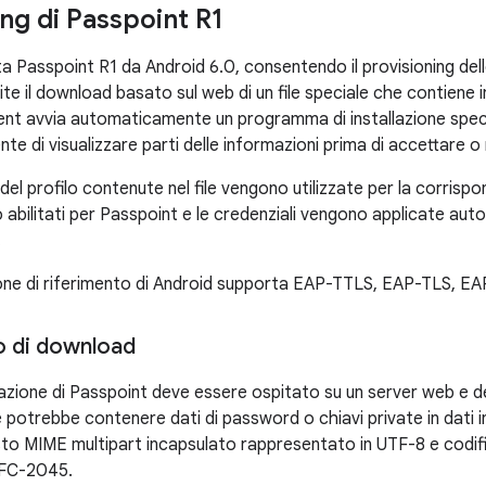
ing di Passpoint R1
a Passpoint R1 da Android 6.0, consentendo il provisioning dell
ite il download basato sul web di un file speciale che contiene in
client avvia automaticamente un programma di installazione speci
nte di visualizzare parti delle informazioni prima di accettare o r
del profilo contenute nel file vengono utilizzate per la corrispo
o abilitati per Passpoint e le credenziali vengono applicate au
.
one di riferimento di Android supporta EAP-TTLS, EAP-TLS, E
 di download
igurazione di Passpoint deve essere ospitato su un server web e
potrebbe contenere dati di password o chiavi private in dati in
esto MIME multipart incapsulato rappresentato in UTF-8 e codi
RFC-2045.