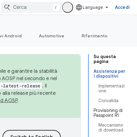
/
Accedi
vi Android
Automotive
Riferimento
Su questa
pagina
le e garantire la stabilità
Assistenza per
i dispositivi
su AOSP nel secondo e nel
-latest-release
. Il
Implementazi
one
 alla release più recente
ad AOSP
.
Convalida
Provisioning di
Passpoint R1
Meccanismo
di download