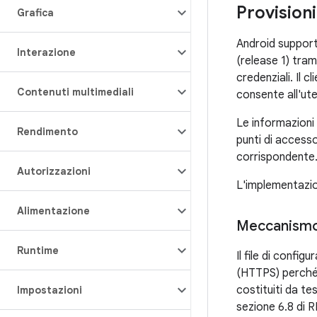
Provision
Grafica
Android support
Interazione
(release 1) tram
credenziali. Il 
Contenuti multimediali
consente all'ute
Le informazioni 
Rendimento
punti di access
corrispondente
Autorizzazioni
L'implementazi
Alimentazione
Meccanismo
Runtime
Il file di conf
(HTTPS) perché 
costituiti da t
Impostazioni
sezione 6.8 di 