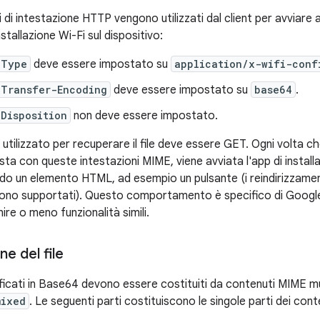
i di intestazione HTTP vengono utilizzati dal client per avviar
tallazione Wi-Fi sul dispositivo:
-Type
deve essere impostato su
application/x-wifi-conf
-Transfer-Encoding
deve essere impostato su
base64
.
Disposition
non deve essere impostato.
utilizzato per recuperare il file deve essere GET. Ogni volta
sta con queste intestazioni MIME, viene avviata l'app di instal
do un elemento HTML, ad esempio un pulsante (i reindirizzamen
ono supportati). Questo comportamento è specifico di Googl
re o meno funzionalità simili.
e del file
ificati in Base64 devono essere costituiti da contenuti MIME m
mixed
. Le seguenti parti costituiscono le singole parti dei cont