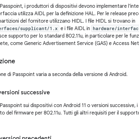
asspoint, i produttori di dispositivi devono implementare l'inte
terfaccia utilizza AIDL per la definizione HAL. Per le release pre
artizioni del fornitore utilizzano HIDL. I file HIDL si trovano in
erfaces/supplicant/1.x
e i file AIDL in
hardware/interfac
sce supporto per lo standard 802.11u, in particolare per le funz
 rete, come Generic Advertisement Service (GAS) e Access N
zione
ne di Passpoint varia a seconda della versione di Android.
versioni successive
asspoint sui dispositivi con Android 11 o versioni successive, i 
to del firmware per 802.11u. Tutti gli altri requisiti per il suppor
versioni precedenti