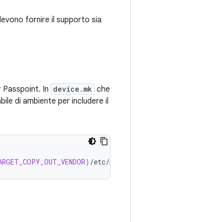
 devono fornire il supporto sia
r Passpoint. In
device.mk
che
bile di ambiente per includere il
ARGET_COPY_OUT_VENDOR
)
/
etc
/
permissions
/
android
.
hardware