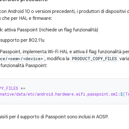
i con Android 10 o versioni precedenti, i produttori di dispositivi
k che per HAL e firmware:
 attiva Passpoint (richiede un flag funzionalità)
 supporto per 802.11u
asspoint, implementa Wi-Fi HAL e attiva il flag funzionalità pe
ice/<oem>/<device>
, modifica la
PRODUCT_COPY_FILES
varia
 funzionalità Passpoint:
PY_FILES
+=
native/data/etc/android.hardware.wifi.passpoint.xml
:
$(
T
equisiti per il supporto di Passpoint sono inclusi in AOSP.