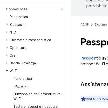
contenuti ne
potrebbero 
Connettività
Panoramica
Bluetooth
AOSP
Documen
NFC
Passpo
Chiamate e messaggistica
Operatore
Ora
Passpoint
è un
Banda ultralarga
hotspot Wi-Fi c
Wi-Fi
Panoramica
Assistenza
HAL Wi-Fi
Funzionalità dell'infrastruttura
Wi-Fi
Nota:
il supp
Testare
,
eseguire il debug e