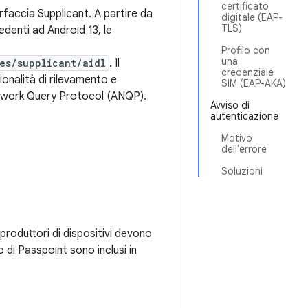
certificato
rfaccia Supplicant. A partire da
digitale (EAP-
TLS)
cedenti ad Android 13, le
Profilo con
una
es/supplicant/aidl
. Il
credenziale
ionalità di rilevamento e
SIM (EAP-AKA)
etwork Query Protocol (ANQP).
Avviso di
autenticazione
Motivo
dell'errore
Soluzioni
produttori di dispositivi devono
to di Passpoint sono inclusi in