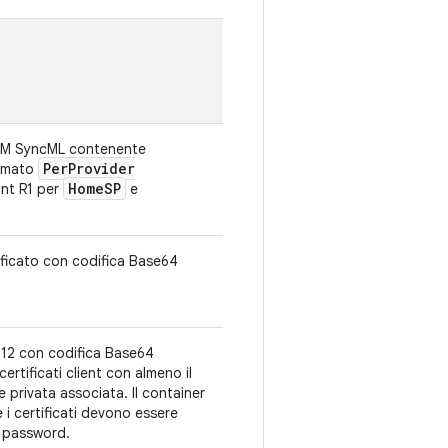
DM SyncML contenente
Per
Provider
ormato
Home
SP
nt R1 per
e
ificato con codifica Base64
#12 con codifica Base64
rtificati client con almeno il
ve privata associata. Il container
e i certificati devono essere
za password.