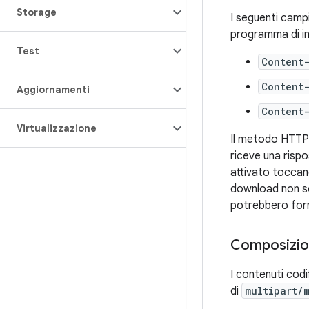
Storage
I seguenti camp
programma di ins
Test
Content
Content
Aggiornamenti
Content-
Virtualizzazione
Il metodo HTTP 
riceve una rispo
attivato toccan
download non s
potrebbero forni
Composizion
I contenuti cod
di
multipart/