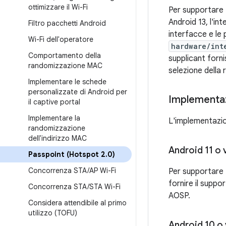
ottimizzare il Wi-Fi
Per supportare P
Android 13, l'in
Filtro pacchetti Android
interfacce e le p
Wi-Fi dell'operatore
hardware/int
Comportamento della
supplicant forni
randomizzazione MAC
selezione della
Implementare le schede
personalizzate di Android per
Implementa
il captive portal
Implementare la
L'implementazio
randomizzazione
dell'indirizzo MAC
Android 11 o 
Passpoint (Hotspot 2
.
0)
Concorrenza STA
/
AP Wi-Fi
Per supportare P
fornire il suppor
Concorrenza STA
/
STA Wi-Fi
AOSP.
Considera attendibile al primo
utilizzo (TOFU)
Android 10 o 