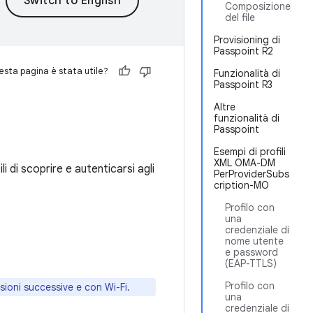
Composizione
del file
Provisioning di
Passpoint R2
sta pagina è stata utile?
Funzionalità di
Passpoint R3
Altre
funzionalità di
Passpoint
Esempi di profili
XML OMA-DM
i di scoprire e autenticarsi agli
PerProviderSubs
cription-MO
Profilo con
una
credenziale di
nome utente
e password
(EAP-TTLS)
Profilo con
sioni successive e con Wi-Fi.
una
credenziale di