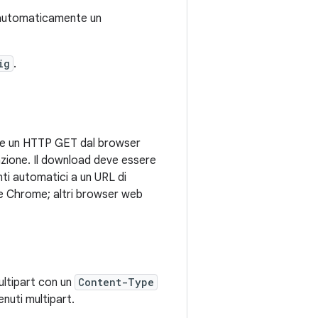
e automaticamente un
ig
.
 che un HTTP GET dal browser
lazione. Il download deve essere
ti automatici a un URL di
e Chrome; altri browser web
ultipart con un
Content-Type
enuti multipart.