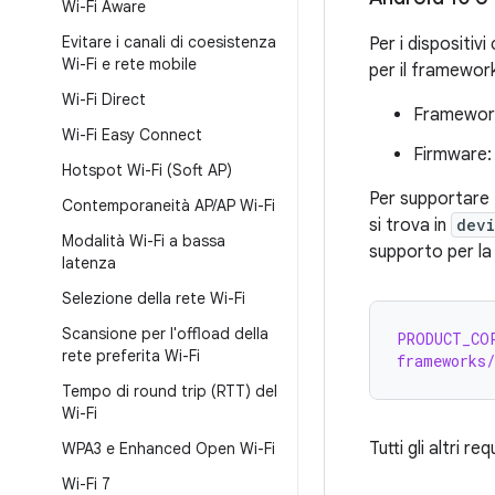
Wi-Fi Aware
Evitare i canali di coesistenza
Per i dispositiv
Wi-Fi e rete mobile
per il framewor
Wi-Fi Direct
Framework:
Wi-Fi Easy Connect
Firmware:
Hotspot Wi-Fi (Soft AP)
Per supportare P
Contemporaneità AP
/
AP Wi-Fi
si trova in
dev
Modalità Wi-Fi a bassa
supporto per la
latenza
Selezione della rete Wi-Fi
Scansione per l'offload della
PRODUCT_CO
rete preferita Wi-Fi
frameworks/
Tempo di round trip (RTT) del
Wi-Fi
Tutti gli altri r
WPA3 e Enhanced Open Wi-Fi
Wi-Fi 7