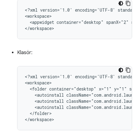
<?xml
version='1.0'
encoding='UTF-8'
standal
<appwidget
container="desktop"
spanX="2"
sp
Klasör:
<?xml
version='1.0'
encoding='UTF-8'
standal
<folder
container="desktop"
x="1"
y="1"
scr
<autoinstall
className="com.android.launc
<autoinstall
className="com.android.launc
<autoinstall
className="com.android.launc
</folder>
