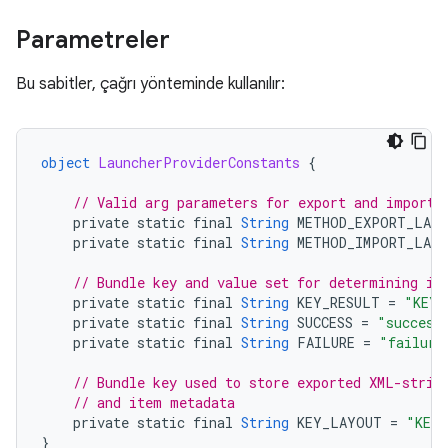
Parametreler
Bu sabitler, çağrı yönteminde kullanılır:
object
LauncherProviderConstants
{
// Valid arg parameters for export and import 
private
static
final
String
METHOD_EXPORT_LAY
private
static
final
String
METHOD_IMPORT_LAY
// Bundle key and value set for determining if
private
static
final
String
KEY_RESULT
=
"KEY_
private
static
final
String
SUCCESS
=
"success
private
static
final
String
FAILURE
=
"failure
// Bundle key used to store exported XML-strin
// and item metadata
private
static
final
String
KEY_LAYOUT
=
"KEY
}