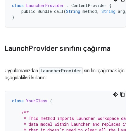
class
LauncherProvider
:
ContentProvider
{
public
Bundle
call
(
String
method
,
String
arg
,
}
Launch
Provider sınıfını çağırma
Uygulamanızdan
LauncherProvider
sınıfını çağırmak için
aşağıdakileri kullanın:
class
YourClass
{
/**
     * This method imports Launcher workspace data
     * data model within Launcher and replaces it 
     * that it doesn't need to clear all the Launc