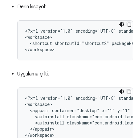
Derin kısayol:
<?xml
version='1.0'
encoding='UTF-8'
standal
<shortcut
shortcutId="shortcut2"
packageNam
Uygulama çifti:
<?xml
version='1.0'
encoding='UTF-8'
standal
<apppair
container="desktop"
x="1"
y="1"
sc
<autoinstall
className="com.android.launc
<autoinstall
className="com.android.launc
</apppair>
