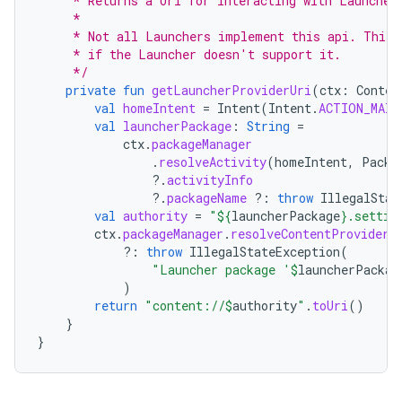
     * Returns a Uri for interacting with Launcher
     *
     * Not all Launchers implement this api. This 
     * if the Launcher doesn't support it.
     */
private
fun
getLauncherProviderUri
(
ctx
:
Contex
val
homeIntent
=
Intent
(
Intent
.
ACTION_MAIN
val
launcherPackage
:
String
=
ctx
.
packageManager
.
resolveActivity
(
homeIntent
,
Packa
?.
activityInfo
?.
packageName
?:
throw
IllegalStat
val
authority
=
"
${
launcherPackage
}
.settin
ctx
.
packageManager
.
resolveContentProvider
(
?:
throw
IllegalStateException
(
"Launcher package '
$
launcherPackag
)
return
"content://
$
authority
"
.
toUri
()
}
}