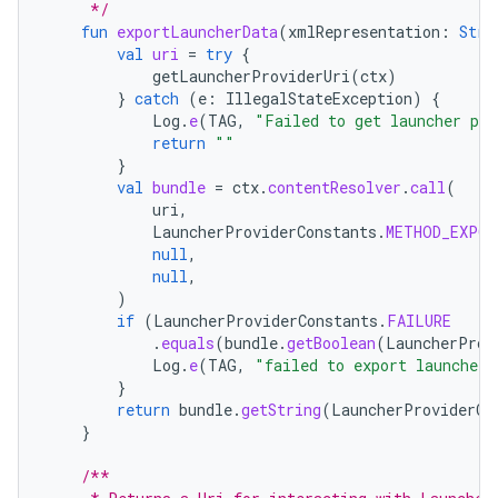
     */
fun
exportLauncherData
(
xmlRepresentation
:
Stri
val
uri
=
try
{
getLauncherProviderUri
(
ctx
)
}
catch
(
e
:
IllegalStateException
)
{
Log
.
e
(
TAG
,
"Failed to get launcher pro
return
""
}
val
bundle
=
ctx
.
contentResolver
.
call
(
uri
,
LauncherProviderConstants
.
METHOD_EXPOR
null
,
null
,
)
if
(
LauncherProviderConstants
.
FAILURE
.
equals
(
bundle
.
getBoolean
(
LauncherProv
Log
.
e
(
TAG
,
"failed to export launcher 
}
return
bundle
.
getString
(
LauncherProviderCo
}
/**