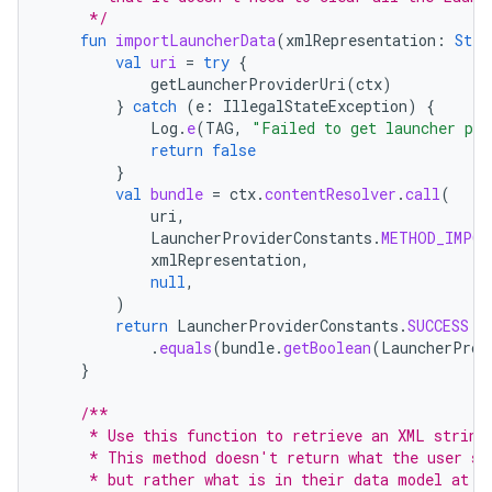
     */
fun
importLauncherData
(
xmlRepresentation
:
Stri
val
uri
=
try
{
getLauncherProviderUri
(
ctx
)
}
catch
(
e
:
IllegalStateException
)
{
Log
.
e
(
TAG
,
"Failed to get launcher pro
return
false
}
val
bundle
=
ctx
.
contentResolver
.
call
(
uri
,
LauncherProviderConstants
.
METHOD_IMPOR
xmlRepresentation
,
null
,
)
return
LauncherProviderConstants
.
SUCCESS
.
equals
(
bundle
.
getBoolean
(
LauncherProv
}
/**
     * Use this function to retrieve an XML string
     * This method doesn't return what the user se
     * but rather what is in their data model at t