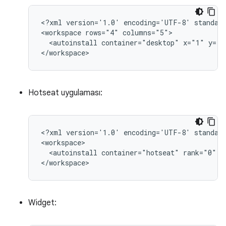
<?xml
version='1.0'
encoding='UTF-8'
standal
<workspace
rows="4"
<autoinstall
container="desktop"
x="1"
y="1
Hotseat uygulaması:
<?xml
version='1.0'
encoding='UTF-8'
standal
<autoinstall
container="hotseat"
rank="0"
c
Widget: