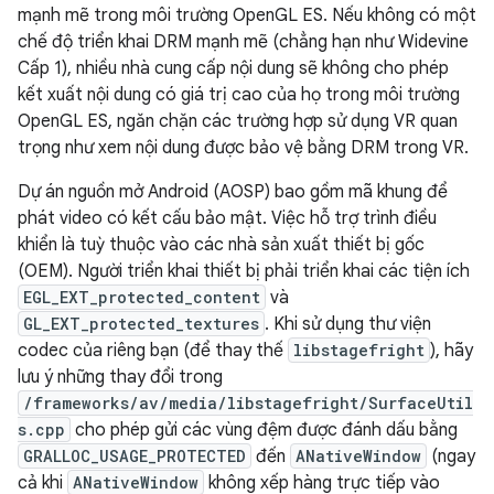
mạnh mẽ trong môi trường OpenGL ES. Nếu không có một
chế độ triển khai DRM mạnh mẽ (chẳng hạn như Widevine
Cấp 1), nhiều nhà cung cấp nội dung sẽ không cho phép
kết xuất nội dung có giá trị cao của họ trong môi trường
OpenGL ES, ngăn chặn các trường hợp sử dụng VR quan
trọng như xem nội dung được bảo vệ bằng DRM trong VR.
Dự án nguồn mở Android (AOSP) bao gồm mã khung để
phát video có kết cấu bảo mật. Việc hỗ trợ trình điều
khiển là tuỳ thuộc vào các nhà sản xuất thiết bị gốc
(OEM). Người triển khai thiết bị phải triển khai các tiện ích
EGL_EXT_protected_content
và
GL_EXT_protected_textures
. Khi sử dụng thư viện
codec của riêng bạn (để thay thế
libstagefright
), hãy
lưu ý những thay đổi trong
/frameworks/av/media/libstagefright/SurfaceUtil
s.cpp
cho phép gửi các vùng đệm được đánh dấu bằng
GRALLOC_USAGE_PROTECTED
đến
ANativeWindow
(ngay
cả khi
ANativeWindow
không xếp hàng trực tiếp vào