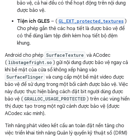
bảo vệ, cả hai đều có thể hoạt động trên nội dung
được bảo vệ.
Tiện ích GLES
– (
GL_EXT_protected_textures
)
Cho phép gắn thẻ các hoạ tiết là được bảo vệ để
có thể dùng làm tệp đính kèm hoạ tiết bộ đệm
khung.
Android cho phép
SurfaceTexture
và ACodec
(
libstagefright.so
) gửi nội dung được bảo vệ ngay cả
khi bề mặt của cửa sổ không xếp hàng vào
SurfaceFlinger
và cung cấp một bề mặt video được
bảo vệ để sử dụng trong một bối cảnh được bảo vệ. Việc
này được thực hiện bằng cách đặt bit người dùng được
bảo vệ (
GRALLOC_USAGE_PROTECTED
) trên các vùng hiển
thị được tạo trong một ngữ cảnh được bảo vệ (được
ACodec xác minh).
Tính năng phát video kết cấu an toàn đặt nền tảng cho
việc triển khai tính năng Quản lý quyền kỹ thuật số (DRM)