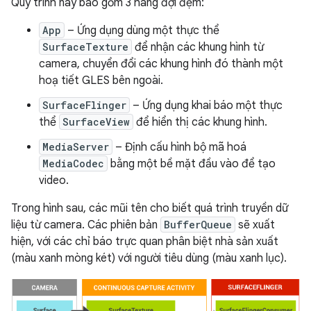
Quy trình này bao gồm 3 hàng đợi đệm:
App
– Ứng dụng dùng một thực thể
SurfaceTexture
để nhận các khung hình từ
camera, chuyển đổi các khung hình đó thành một
hoạ tiết GLES bên ngoài.
SurfaceFlinger
– Ứng dụng khai báo một thực
thể
SurfaceView
để hiển thị các khung hình.
MediaServer
– Định cấu hình bộ mã hoá
MediaCodec
bằng một bề mặt đầu vào để tạo
video.
Trong hình sau, các mũi tên cho biết quá trình truyền dữ
liệu từ camera. Các phiên bản
BufferQueue
sẽ xuất
hiện, với các chỉ báo trực quan phân biệt nhà sản xuất
(màu xanh mòng két) với người tiêu dùng (màu xanh lục).