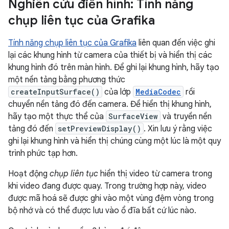
Nghiên cứu điển hình: Tính năng
chụp liên tục của Grafika
Tính năng chụp liên tục của Grafika
liên quan đến việc ghi
lại các khung hình từ camera của thiết bị và hiển thị các
khung hình đó trên màn hình. Để ghi lại khung hình, hãy tạo
một nền tảng bằng phương thức
createInputSurface()
của lớp
MediaCodec
rồi
chuyển nền tảng đó đến camera. Để hiển thị khung hình,
hãy tạo một thực thể của
SurfaceView
và truyền nền
tảng đó đến
setPreviewDisplay()
. Xin lưu ý rằng việc
ghi lại khung hình và hiển thị chúng cùng một lúc là một quy
trình phức tạp hơn.
Hoạt động
chụp liên tục
hiển thị video từ camera trong
khi video đang được quay. Trong trường hợp này, video
được mã hoá sẽ được ghi vào một vùng đệm vòng trong
bộ nhớ và có thể được lưu vào ổ đĩa bất cứ lúc nào.