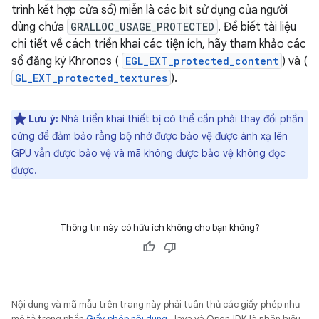
trình kết hợp cửa sổ) miễn là các bit sử dụng của người
dùng chứa
GRALLOC_USAGE_PROTECTED
. Để biết tài liệu
chi tiết về cách triển khai các tiện ích, hãy tham khảo các
sổ đăng ký Khronos (
EGL_EXT_protected_content
) và (
GL_EXT_protected_textures
).
Lưu ý:
Nhà triển khai thiết bị có thể cần phải thay đổi phần
cứng để đảm bảo rằng bộ nhớ được bảo vệ được ánh xạ lên
GPU vẫn được bảo vệ và mã không được bảo vệ không đọc
được.
Thông tin này có hữu ích không cho bạn không?
Nội dung và mã mẫu trên trang này phải tuân thủ các giấy phép như
mô tả trong phần
Giấy phép nội dung
. Java và OpenJDK là nhãn hiệu