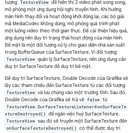
tượng
TextureView
để hiển thị 2 video phát song song,
mô phỏng một ứng dụng hội nghị truyền hình. Khi hướng
màn hình thay đổi và hoạt động khởi động lại, các bộ giải
mã MediaCodec không dừng, mô phỏng quá trình phát
một luồng video theo thời gian thực. Để cải thiện hiệu quả,
ứng dụng nên duy trì trạng thái hoạt động của màn hình.
Bề mặt là một đối tượng xử lý cho giao diện nhà sản xuất
trong BufferQueue của SurfaceTexture. Vì đối tượng
TextureView
quản lý SurfaceTexture, nên ứng dụng cần
duy trì SurfaceTexture để duy trì bề mặt.
Để duy trì SurfaceTexture, Double Decode của Grafika sẽ
lấy các tham chiếu đến SurfaceTexture từ các đối tượng
TextureView
và lưu chúng vào một trường tĩnh. Sau đó,
Double Decode của Grafika sẽ trả về
false
từ
TextureView.SurfaceTextureListener#onSurfaceTe
xtureDestroyed()
để ngăn việc huỷ SurfaceTexture.
TextureView
sau đó sẽ truyền một SurfaceTexture đến
onSurfaceTextureDestroyed()
có thể được duy trì