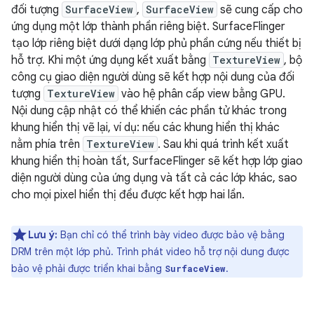
đối tượng
SurfaceView
,
SurfaceView
sẽ cung cấp cho
ứng dụng một lớp thành phần riêng biệt. SurfaceFlinger
tạo lớp riêng biệt dưới dạng lớp phủ phần cứng nếu thiết bị
hỗ trợ. Khi một ứng dụng kết xuất bằng
TextureView
, bộ
công cụ giao diện người dùng sẽ kết hợp nội dung của đối
tượng
TextureView
vào hệ phân cấp view bằng GPU.
Nội dung cập nhật có thể khiến các phần tử khác trong
khung hiển thị vẽ lại, ví dụ: nếu các khung hiển thị khác
nằm phía trên
TextureView
. Sau khi quá trình kết xuất
khung hiển thị hoàn tất, SurfaceFlinger sẽ kết hợp lớp giao
diện người dùng của ứng dụng và tất cả các lớp khác, sao
cho mọi pixel hiển thị đều được kết hợp hai lần.
Lưu ý:
Bạn chỉ có thể trình bày video được bảo vệ bằng
DRM trên một lớp phủ. Trình phát video hỗ trợ nội dung được
bảo vệ phải được triển khai bằng
.
SurfaceView