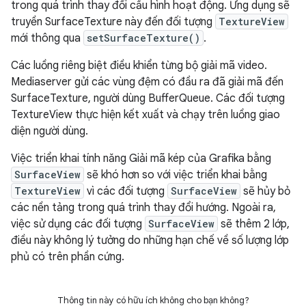
trong quá trình thay đổi cấu hình hoạt động. Ứng dụng sẽ
truyền SurfaceTexture này đến đối tượng
TextureView
mới thông qua
setSurfaceTexture()
.
Các luồng riêng biệt điều khiển từng bộ giải mã video.
Mediaserver gửi các vùng đệm có đầu ra đã giải mã đến
SurfaceTexture, người dùng BufferQueue. Các đối tượng
TextureView thực hiện kết xuất và chạy trên luồng giao
diện người dùng.
Việc triển khai tính năng Giải mã kép của Grafika bằng
SurfaceView
sẽ khó hơn so với việc triển khai bằng
TextureView
vì các đối tượng
SurfaceView
sẽ hủy bỏ
các nền tảng trong quá trình thay đổi hướng. Ngoài ra,
việc sử dụng các đối tượng
SurfaceView
sẽ thêm 2 lớp,
điều này không lý tưởng do những hạn chế về số lượng lớp
phủ có trên phần cứng.
Thông tin này có hữu ích không cho bạn không?