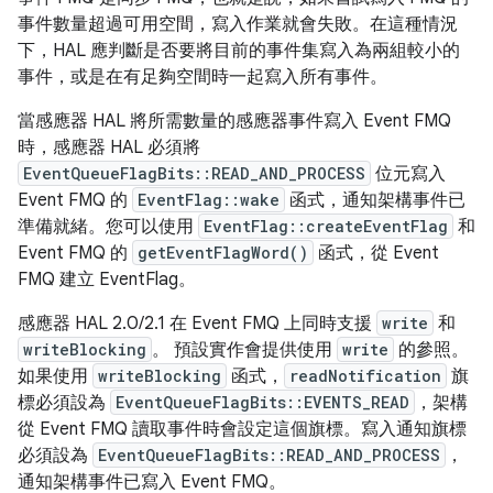
事件數量超過可用空間，寫入作業就會失敗。在這種情況
下，HAL 應判斷是否要將目前的事件集寫入為兩組較小的
事件，或是在有足夠空間時一起寫入所有事件。
當感應器 HAL 將所需數量的感應器事件寫入 Event FMQ
時，感應器 HAL 必須將
EventQueueFlagBits::READ_AND_PROCESS
位元寫入
Event FMQ 的
EventFlag::wake
函式，通知架構事件已
準備就緒。您可以使用
EventFlag::createEventFlag
和
Event FMQ 的
getEventFlagWord()
函式，從 Event
FMQ 建立 EventFlag。
感應器 HAL 2.0/2.1 在 Event FMQ 上同時支援
write
和
writeBlocking
。 預設實作會提供使用
write
的參照。
如果使用
writeBlocking
函式，
readNotification
旗
標必須設為
EventQueueFlagBits::EVENTS_READ
，架構
從 Event FMQ 讀取事件時會設定這個旗標。寫入通知旗標
必須設為
EventQueueFlagBits::READ_AND_PROCESS
，
通知架構事件已寫入 Event FMQ。