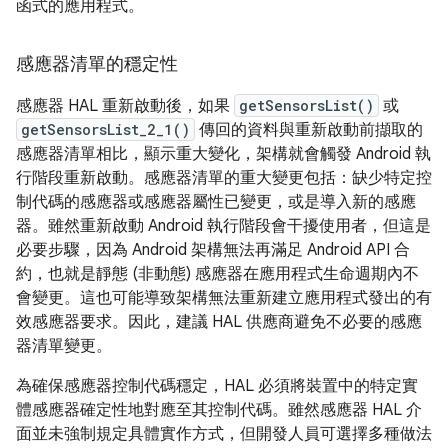
函式的應用程式。
感應器清單的穩定性
感應器 HAL 重新啟動後，如果
getSensorsList()
或
getSensorsList_2_1()
傳回的資料與重新啟動前擷取的
感應器清單相比，顯示重大變化，架構就會觸發 Android 執
行階段重新啟動。感應器清單的重大變更包括：缺少特定控
制代碼的感應器或感應器屬性已變更，或是導入新的感應
器。雖然重新啟動 Android 執行階段會干擾使用者，但這是
必要步驟，因為 Android 架構無法再滿足 Android API 合
約，也就是靜態 (非動態) 感應器在應用程式生命週期內不
會變更。這也可能導致架構無法重新建立應用程式發出的有
效感應器要求。因此，建議 HAL 供應商避免不必要的感應
器清單變更。
為確保感應器控制代碼穩定，HAL 必須將裝置中的特定實
體感應器確定性地對應至其控制代碼。雖然感應器 HAL 介
面並未強制規定具體實作方式，但開發人員可選擇多種做法