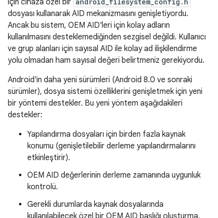
için cihaza özel bir
android_filesystem_config.h
dosyası kullanarak AID mekanizmasını genişletiyordu.
Ancak bu sistem, OEM AID'leri için kolay adların
kullanılmasını desteklemediğinden sezgisel değildi. Kullanıcı
ve grup alanları için sayısal AID ile kolay ad ilişkilendirme
yolu olmadan ham sayısal değeri belirtmeniz gerekiyordu.
Android'in daha yeni sürümleri (Android 8.0 ve sonraki
sürümler), dosya sistemi özelliklerini genişletmek için yeni
bir yöntemi destekler. Bu yeni yöntem aşağıdakileri
destekler:
Yapılandırma dosyaları için birden fazla kaynak
konumu (genişletilebilir derleme yapılandırmalarını
etkinleştirir).
OEM AID değerlerinin derleme zamanında uygunluk
kontrolü.
Gerekli durumlarda kaynak dosyalarında
kullanılabilecek özel bir OEM AID başlığı oluşturma.