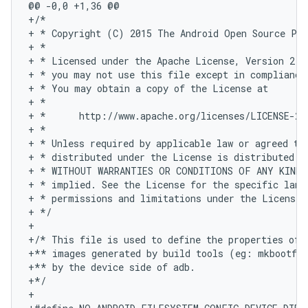
@@ -0,0 +1,36 @@

+/*

+ * Copyright (C) 2015 The Android Open Source Pro
+ *

+ * Licensed under the Apache License, Version 2.0
+ * you may not use this file except in compliance 
+ * You may obtain a copy of the License at

+ *

+ *      http://www.apache.org/licenses/LICENSE-2.0
+ *

+ * Unless required by applicable law or agreed to 
+ * distributed under the License is distributed on
+ * WITHOUT WARRANTIES OR CONDITIONS OF ANY KIND, 
+ * implied. See the License for the specific langu
+ * permissions and limitations under the License.

+ */

+

+/* This file is used to define the properties of t
+** images generated by build tools (eg: mkbootfs)
+** by the device side of adb.

+*/

+
