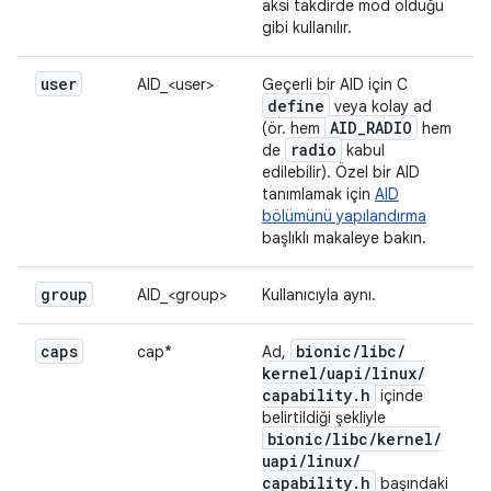
aksi takdirde mod olduğu
gibi kullanılır.
user
AID_<user>
Geçerli bir AID için C
define
veya kolay ad
AID
_
RADIO
(ör. hem
hem
radio
de
kabul
edilebilir). Özel bir AID
tanımlamak için
AID
bölümünü yapılandırma
başlıklı makaleye bakın.
group
AID_<group>
Kullanıcıyla aynı.
caps
bionic
/
libc
/
cap*
Ad,
kernel
/
uapi
/
linux
/
capability
.
h
içinde
belirtildiği şekliyle
bionic
/
libc
/
kernel
/
uapi
/
linux
/
capability
.
h
başındaki