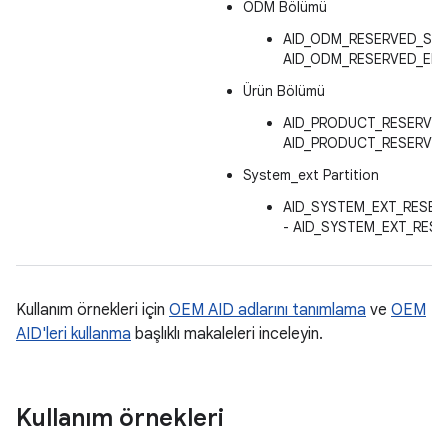
ODM Bölümü
AID_ODM_RESERVED_STA
AID_ODM_RESERVED_END
Ürün Bölümü
AID_PRODUCT_RESERVED
AID_PRODUCT_RESERVED
System_ext Partition
AID_SYSTEM_EXT_RESER
- AID_SYSTEM_EXT_RESE
Kullanım örnekleri için
OEM AID adlarını tanımlama
ve
OEM
AID'leri kullanma
başlıklı makaleleri inceleyin.
Kullanım örnekleri