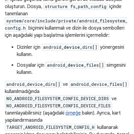
oluşturun. Dosya,
structure fs_path_config
içinde
tanımlanan
system/core/include/private/android_filesystem_
config.h
biçimini kullanmalı ve dizin ile dosya sembolleri
için aşağıdaki yapı başlatma işlemlerini içermelidir:
Dizinler için
android
_device
_dirs[]
yönergesini
kullanın.
Dosyalar için
android
_device
_files[]
simgesini
kullanın.
android_device_dirs[]
ve
android_device_files[]
kullanılmadığında
NO_ANDROID_FILESYSTEM_CONFIG_DEVICE_DIRS
ve
NO_ANDROID_FILESYSTEM_CONFIG_DEVICE_FILES
tanımlayabilirsiniz (aşağıdaki
örneğe
bakın). Ayrıca, kart
yapılandırmasında
TARGET_ANDROID_FILESYSTEM_CONFIG_H
kullanarak