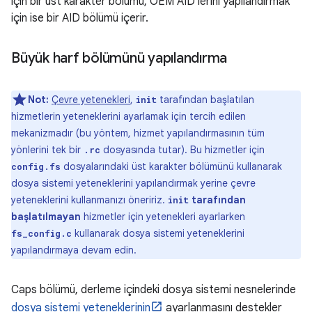
için bir üst karakter bölümü, OEM AID'lerini yapılandırmak
için ise bir AID bölümü içerir.
Büyük harf bölümünü yapılandırma
Not:
Çevre yetenekleri
,
tarafından başlatılan
init
hizmetlerin yeteneklerini ayarlamak için tercih edilen
mekanizmadır (bu yöntem, hizmet yapılandırmasının tüm
yönlerini tek bir
dosyasında tutar). Bu hizmetler için
.rc
dosyalarındaki üst karakter bölümünü kullanarak
config.fs
dosya sistemi yeteneklerini yapılandırmak yerine çevre
yeteneklerini kullanmanızı öneririz.
tarafından
init
başlatılmayan
hizmetler için yetenekleri ayarlarken
kullanarak dosya sistemi yeteneklerini
fs_config.c
yapılandırmaya devam edin.
Caps bölümü, derleme içindeki dosya sistemi nesnelerinde
dosya sistemi yeteneklerinin
ayarlanmasını destekler