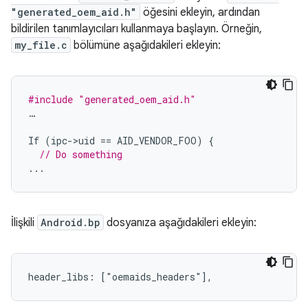
"generated_oem_aid.h"
öğesini ekleyin, ardından
bildirilen tanımlayıcıları kullanmaya başlayın. Örneğin,
my_file.c
bölümüne aşağıdakileri ekleyin:
#include
"generated_oem_aid.h"
…
If
(
ipc
-
>
uid
==
AID_VENDOR_FOO
)
{
// Do something
...
İlişkili
Android.bp
dosyanıza aşağıdakileri ekleyin:
header_libs: ["oemaids_headers"],