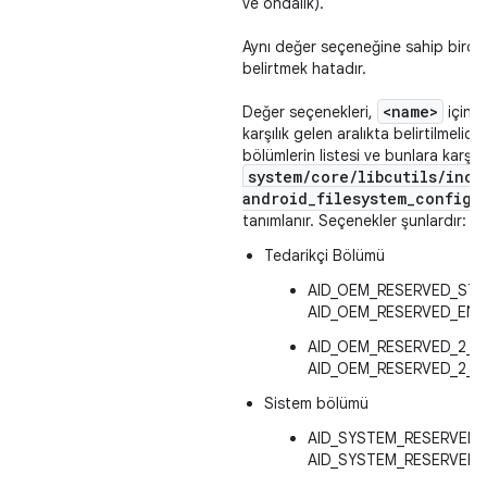
ve ondalık).
Aynı değer seçeneğine sahip birde
belirtmek hatadır.
<name>
Değer seçenekleri,
içinde
karşılık gelen aralıkta belirtilmelidir
bölümlerin listesi ve bunlara karşılı
system
/
core
/
libcutils
/
incl
android
_
filesystem
_
config
.
tanımlanır. Seçenekler şunlardır:
Tedarikçi Bölümü
AID_OEM_RESERVED_STA
AID_OEM_RESERVED_END
AID_OEM_RESERVED_2_S
AID_OEM_RESERVED_2_E
Sistem bölümü
AID_SYSTEM_RESERVED_
AID_SYSTEM_RESERVED_