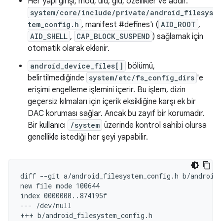
Her yapı girişi; mod, uid, gid, özellikler ve addır.
system/core/include/private/android_filesys
tem_config.h
, manifest #defines'ı (
AID_ROOT
,
AID_SHELL
,
CAP_BLOCK_SUSPEND
) sağlamak için
otomatik olarak eklenir.
android_device_files[]
bölümü,
belirtilmediğinde
system/etc/fs_config_dirs
'e
erişimi engelleme işlemini içerir. Bu işlem, dizin
geçersiz kılmaları için içerik eksikliğine karşı ek bir
DAC koruması sağlar. Ancak bu zayıf bir korumadır.
Bir kullanıcı
/system
üzerinde kontrol sahibi olursa
genellikle istediği her şeyi yapabilir.
diff --git a/android_filesystem_config.h b/android_
new file mode 100644

index 0000000..874195f

--- /dev/null

+++ b/android_filesystem_config.h
