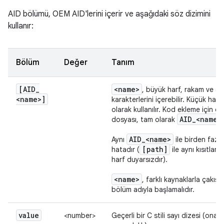
AID bölümü, OEM AID'lerini içerir ve aşağıdaki söz dizimini
kullanır:
Bölüm
Değer
Tanım
[AID
_
<name>
, büyük harf, rakam ve alt
<name>]
karakterlerini içerebilir. Küçük harf
olarak kullanılır. Kod ekleme için ol
AID
_
<name>
dosyası, tam olarak
AID
_
<name>
Aynı
ile birden fazl
[path]
hatadır (
ile aynı kısıtlam
harf duyarsızdır).
<name>
, farklı kaynaklarla çakışm
bölüm adıyla başlamalıdır.
value
<number>
Geçerli bir C stili sayı dizesi (onaltılı