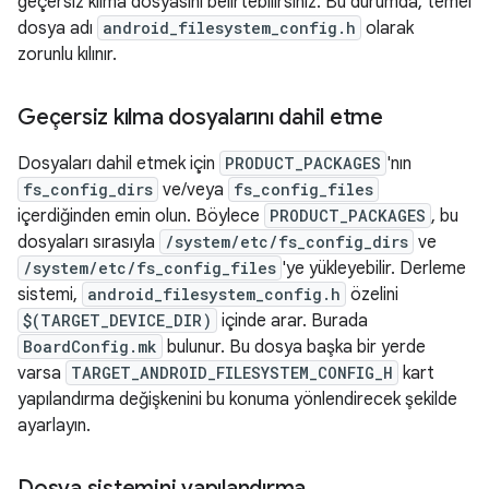
geçersiz kılma dosyasını belirtebilirsiniz. Bu durumda, temel
dosya adı
android_filesystem_config.h
olarak
zorunlu kılınır.
Geçersiz kılma dosyalarını dahil etme
Dosyaları dahil etmek için
PRODUCT_PACKAGES
'nın
fs_config_dirs
ve/veya
fs_config_files
içerdiğinden emin olun. Böylece
PRODUCT_PACKAGES
, bu
dosyaları sırasıyla
/system/etc/fs_config_dirs
ve
/system/etc/fs_config_files
'ye yükleyebilir. Derleme
sistemi,
android_filesystem_config.h
özelini
$(TARGET_DEVICE_DIR)
içinde arar. Burada
BoardConfig.mk
bulunur. Bu dosya başka bir yerde
varsa
TARGET_ANDROID_FILESYSTEM_CONFIG_H
kart
yapılandırma değişkenini bu konuma yönlendirecek şekilde
ayarlayın.
Dosya sistemini yapılandırma