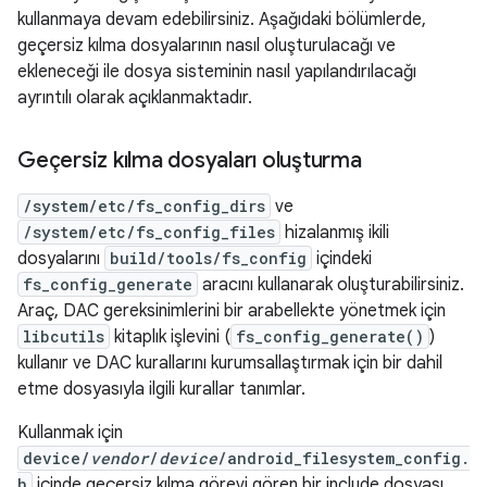
kullanmaya devam edebilirsiniz. Aşağıdaki bölümlerde,
geçersiz kılma dosyalarının nasıl oluşturulacağı ve
ekleneceği ile dosya sisteminin nasıl yapılandırılacağı
ayrıntılı olarak açıklanmaktadır.
Geçersiz kılma dosyaları oluşturma
/system/etc/fs_config_dirs
ve
/system/etc/fs_config_files
hizalanmış ikili
dosyalarını
build/tools/fs_config
içindeki
fs_config_generate
aracını kullanarak oluşturabilirsiniz.
Araç, DAC gereksinimlerini bir arabellekte yönetmek için
libcutils
kitaplık işlevini (
fs_config_generate()
)
kullanır ve DAC kurallarını kurumsallaştırmak için bir dahil
etme dosyasıyla ilgili kurallar tanımlar.
Kullanmak için
device/
vendor
/
device
/android_filesystem_config.
h
içinde geçersiz kılma görevi gören bir include dosyası