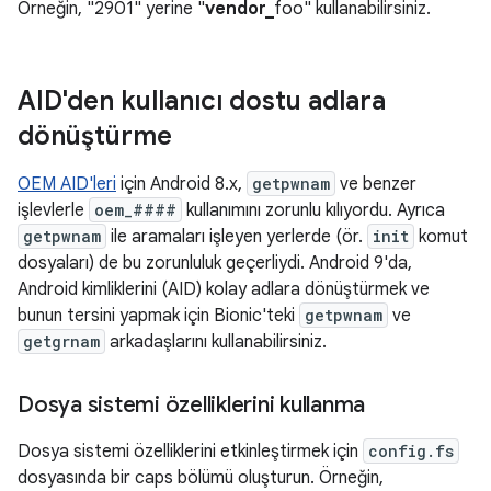
Örneğin, "2901" yerine "
vendor_
foo" kullanabilirsiniz.
AID'den kullanıcı dostu adlara
dönüştürme
OEM AID'leri
için Android 8.x,
getpwnam
ve benzer
işlevlerle
oem_####
kullanımını zorunlu kılıyordu. Ayrıca
getpwnam
ile aramaları işleyen yerlerde (ör.
init
komut
dosyaları) de bu zorunluluk geçerliydi. Android 9'da,
Android kimliklerini (AID) kolay adlara dönüştürmek ve
bunun tersini yapmak için Bionic'teki
getpwnam
ve
getgrnam
arkadaşlarını kullanabilirsiniz.
Dosya sistemi özelliklerini kullanma
Dosya sistemi özelliklerini etkinleştirmek için
config.fs
dosyasında bir caps bölümü oluşturun. Örneğin,