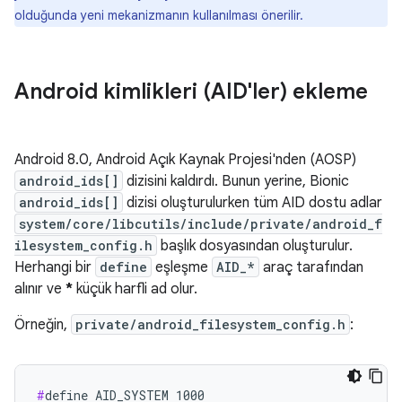
olduğunda yeni mekanizmanın kullanılması önerilir.
Android kimlikleri (AID'ler) ekleme
Android 8.0, Android Açık Kaynak Projesi'nden (AOSP)
android_ids[]
dizisini kaldırdı. Bunun yerine, Bionic
android_ids[]
dizisi oluşturulurken tüm AID dostu adlar
system/core/libcutils/include/private/android_f
ilesystem_config.h
başlık dosyasından oluşturulur.
Herhangi bir
define
eşleşme
AID_*
araç tarafından
alınır ve
*
küçük harfli ad olur.
Örneğin,
private/android_filesystem_config.h
:
#
define AID_SYSTEM 1000