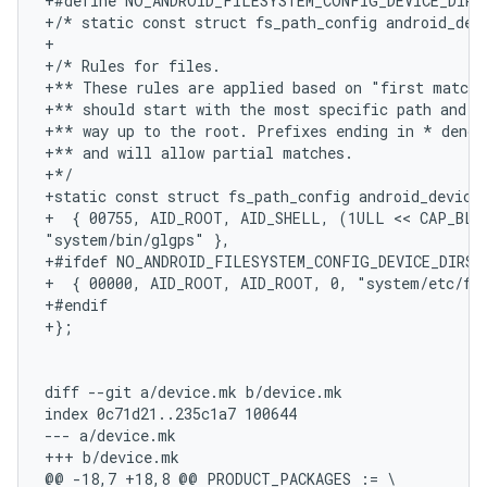
+#define NO_ANDROID_FILESYSTEM_CONFIG_DEVICE_DIRS

+/* static const struct fs_path_config android_devi
+

+/* Rules for files.

+** These rules are applied based on "first match"
+** should start with the most specific path and wo
+** way up to the root. Prefixes ending in * denote
+** and will allow partial matches.

+*/

+static const struct fs_path_config android_device_
+  { 00755, AID_ROOT, AID_SHELL, (1ULL << CAP_BLOC
"system/bin/glgps" },

+#ifdef NO_ANDROID_FILESYSTEM_CONFIG_DEVICE_DIRS

+  { 00000, AID_ROOT, AID_ROOT, 0, "system/etc/fs_
+#endif

+};

diff --git a/device.mk b/device.mk

index 0c71d21..235c1a7 100644

--- a/device.mk

+++ b/device.mk

@@ -18,7 +18,8 @@ PRODUCT_PACKAGES := \
