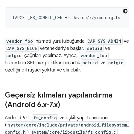
vendor_
foo
hizmeti yürütüldüğünde
CAP_SYS_ADMIN
ve
CAP_SYS_NICE
yetenekleriyle başlar.
setuid
ve
setgid
çağrıları yapılmaz. Ayrıca,
vendor_
foo
hizmetinin SELinux politikasının artık
setuid
ve
setgid
özelliğine ihtiyacı yoktur ve silinebilir.
Geçersiz kılmaları yapılandırma
(Android 6
.
x-7
.
x)
Android 6.0,
fs_config
ve ilişkili yapı tanımlarını
(
system/core/include/private/android_filesystem_
config.h
)
system/core/libcutils/fs_config.c