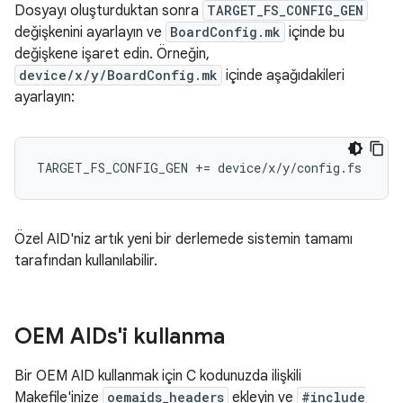
Dosyayı oluşturduktan sonra
TARGET_FS_CONFIG_GEN
değişkenini ayarlayın ve
BoardConfig.mk
içinde bu
değişkene işaret edin. Örneğin,
device/x/y/BoardConfig.mk
içinde aşağıdakileri
ayarlayın:
TARGET_FS_CONFIG_GEN += device/x/y/config.fs
Özel AID'niz artık yeni bir derlemede sistemin tamamı
tarafından kullanılabilir.
OEM AIDs'i kullanma
Bir OEM AID kullanmak için C kodunuzda ilişkili
Makefile'inize
oemaids_headers
ekleyin ve
#include