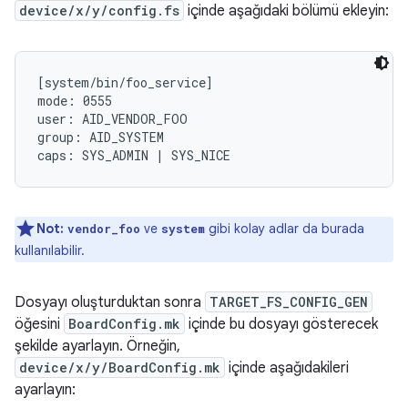
device/x/y/config.fs
içinde aşağıdaki bölümü ekleyin:
[system/bin/foo_service]

mode: 0555

user: AID_VENDOR_FOO

group: AID_SYSTEM

Not:
ve
gibi kolay adlar da burada
vendor_
foo
system
kullanılabilir.
Dosyayı oluşturduktan sonra
TARGET_FS_CONFIG_GEN
öğesini
BoardConfig.mk
içinde bu dosyayı gösterecek
şekilde ayarlayın. Örneğin,
device/x/y/BoardConfig.mk
içinde aşağıdakileri
ayarlayın: