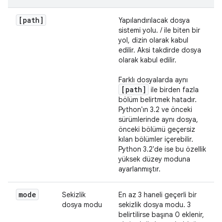
[path]
Yapılandırılacak dosya
sistemi yolu. / ile biten bir
yol, dizin olarak kabul
edilir. Aksi takdirde dosya
olarak kabul edilir.
Farklı dosyalarda aynı
[path]
ile birden fazla
bölüm belirtmek hatadır.
Python'ın 3.2 ve önceki
sürümlerinde aynı dosya,
önceki bölümü geçersiz
kılan bölümler içerebilir.
Python 3.2'de ise bu özellik
yüksek düzey moduna
ayarlanmıştır.
mode
Sekizlik
En az 3 haneli geçerli bir
dosya modu
sekizlik dosya modu. 3
belirtilirse başına 0 eklenir,