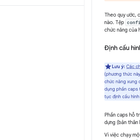
Theo quy ước, c
nào. Tệp
conf
chức năng của h
Định cấu hìn
Lưu ý:
Các c
(phương thức này
chức năng xung q
dụng phần caps 
tục định cấu hìn
Phần caps hỗ tr
dựng (bản thân 
Vì việc chạy mộ