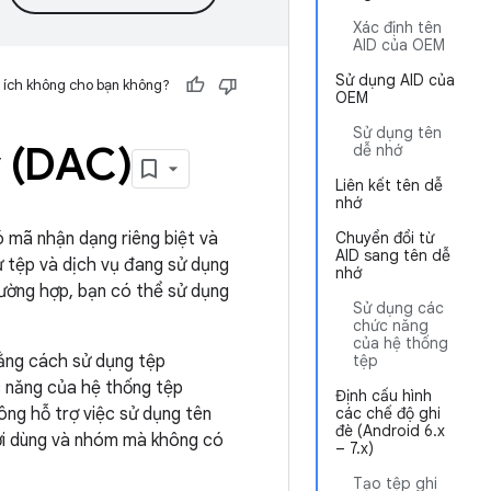
Xác định tên
AID của OEM
Sử dụng AID của
 ích không cho bạn không?
OEM
Sử dụng tên
ý (DAC)
dễ nhớ
Liên kết tên dễ
nhớ
 mã nhận dạng riêng biệt và
Chuyển đổi từ
AID sang tên dễ
hư tệp và dịch vụ đang sử dụng
nhớ
rường hợp, bạn có thể sử dụng
Sử dụng các
chức năng
của hệ thống
bằng cách sử dụng tệp
tệp
c năng của hệ thống tệp
Định cấu hình
ông hỗ trợ việc sử dụng tên
các chế độ ghi
đè (Android 6.x
ời dùng và nhóm mà không có
– 7.x)
Tạo tệp ghi