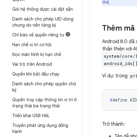
thể.
Gói hệ thống được cài đặt sẵn
Danh sách cho phép UID dùng
chung do nền tảng ký
Thêm mã 
Chỉ báo về quyền riêng tư
Android 8.0 đã
Hạn chế vị trí cơ hội
thân thiện với 
Đọc màn hình bị hạn chế
system/core/
android_ids[
Vai trò trên Android
Quyền khi bắt đầu chạy
Ví dụ: trong
pr
Danh sách cho phép quyền chữ
ký
Quyền truy cập thông tin vị trí ở
#
define AI
trạng thái ba trạng thái
Triển khai USB HAL
Trở thành:
Truyền phát ứng dụng đồng
hành
Tên dễ nh