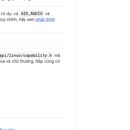
AID
_
RADIO
(ví dụ: cả
và
tuỳ chỉnh, hãy xem
phần Định
api
/
linux
/
capability
.
h
mà
oa và chữ thường. Nắp cũng có