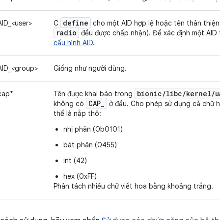
define
AID_<user>
C
cho một AID hợp lệ hoặc tên thân thiện 
radio
đều được chấp nhận). Để xác định một AID 
cấu hình AID
.
AID_<group>
Giống như người dùng.
bionic
/
libc
/
kernel
/
u
cap*
Tên được khai báo trong
CAP
_
không có
ở đầu. Cho phép sử dụng cả chữ h
thể là nắp thô:
nhị phân (0b0101)
bát phân (0455)
int (42)
hex (0xFF)
Phân tách nhiều chữ viết hoa bằng khoảng trắng.