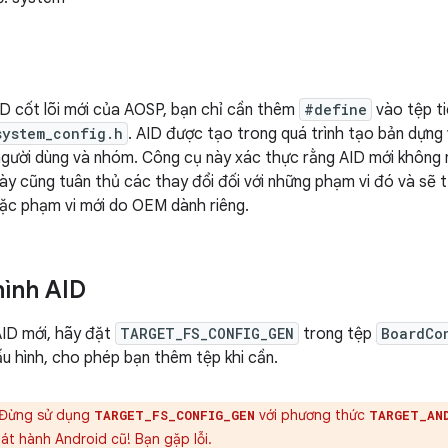
D cốt lõi mới của AOSP, bạn chỉ cần thêm
#define
vào tệp ti
system_config.h
. AID được tạo trong quá trình tạo bản dựng
người dùng và nhóm. Công cụ này xác thực rằng AID mới không
y cũng tuân thủ các thay đổi đối với những phạm vi đó và sẽ tự
ặc phạm vi mới do OEM dành riêng.
hình AID
AID mới, hãy đặt
TARGET_FS_CONFIG_GEN
trong tệp
BoardCo
u hình, cho phép bạn thêm tệp khi cần.
Đừng sử dụng
với phương thức
TARGET_FS_CONFIG_GEN
TARGET_AN
át hành Android cũ! Bạn gặp lỗi.