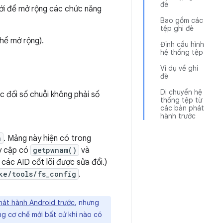
đè
mới để mở rộng các chức năng
Bao gồm các
tệp ghi đè
thể mở rộng).
Định cấu hình
hệ thống tệp
Ví dụ về ghi
đè
Di chuyển hệ
ác đối số chuỗi không phải số
thống tệp từ
các bản phát
hành trước
h
. Mảng này hiện có trong
uy cập có
getpwnam()
và
 các AID cốt lõi được sửa đổi.)
ke/tools/fs_config
.
hát hành Android trước
, nhưng
g cơ chế mới bất cứ khi nào có