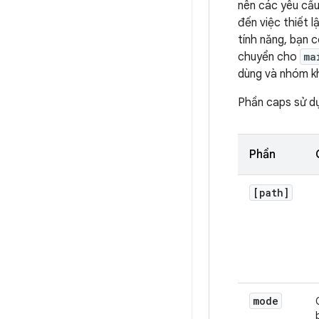
nên các yêu cầu 
đến việc thiết 
tính năng, bạn 
chuyển cho
ma
dùng và nhóm kh
Phần caps sử d
Phần
[path]
mode