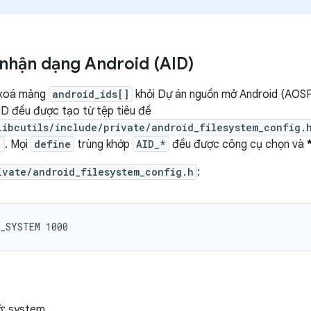
nhận dạng Android (AID)
 xoá mảng
android_ids[]
khỏi Dự án nguồn mở Android (AOSP)
AID đều được tạo từ tệp tiêu đề
libcutils/include/private/android_filesystem_config.
]
. Mọi
define
trùng khớp
AID_*
đều được công cụ chọn và
ivate/android_filesystem_config.h
:
D_SYSTEM 1000
ớ: system