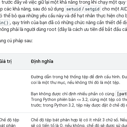
trước đây về việc giữ lại một khả năng trong khi chạy một quy 
lập các khả năng, sau đó sử dụng
setuid
/
setgid
cho một AID 
có thể bỏ qua những yêu cầu này và để hạt nhân thực hiện cho 
in()
, quy trình của bạn đã có những chức năng cần thiết để d
ông phải là người dùng root (đây là cách ưu tiên để bắt đầu c
ụng cú pháp sau:
Giá trị
Định nghĩa
Đường dẫn trong hệ thống tệp để định cấu hình. Đ
coi là một thư mục, nếu không thì đó là một tệp.
[pat
Bạn không được chỉ định nhiều phần có cùng
Trong Python phiên bản <= 3.2, cùng một tệp có t
trước; trong Python 3.2, tệp này được đặt ở chế độ
Chế độ tệp
Chế độ tệp bát phân hợp lệ có ít nhất 3 chữ số. Nếu b
bát phân
sẽ có tiền tố là 0, nếu không, chế độ sẽ được sử d