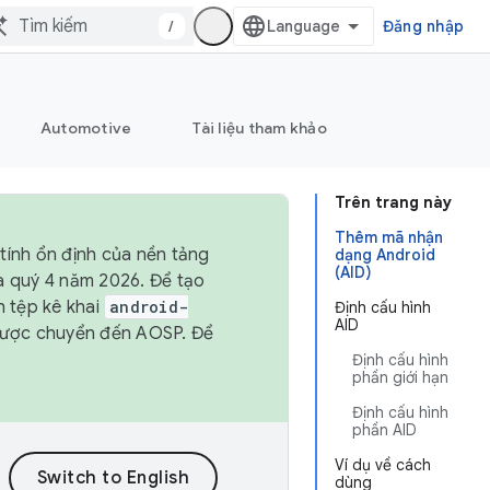
/
Đăng nhập
Automotive
Tài liệu tham khảo
Trên trang này
Thêm mã nhận
tính ổn định của nền tảng
dạng Android
(AID)
và quý 4 năm 2026. Để tạo
h tệp kê khai
android-
Định cấu hình
AID
được chuyển đến AOSP. Để
Định cấu hình
phần giới hạn
Định cấu hình
phần AID
Ví dụ về cách
dùng