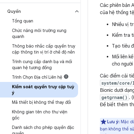
Các phiên bản A
Quyền
của hệ thống tệ
Tổng quan
Nhiều vị t
Chức năng môi trường xung
Kiểm tra t
quanh
Tạo tiêu 
Thông báo nhắc cấp quyền truy
cập thông tin vị trí ở chế độ nền
Mối liên k
Trình cung cấp danh bạ và mối
cho người 
quan hệ tương đồng
Các điểm cải t
Trình Chọn Địa chỉ Liên hệ
system/core/
Kiểm soát quyền truy cập tuỳ
Bionic dưới dạn
ý
getgrnam()
. 
Mã thiết bị không thể thay đổi
Để biết thêm t
Không gian tên cho thư viện
gốc
Lưu ý:
Mặc dù
Danh sách cho phép quyền đặc
bạn không thể sử
quyền