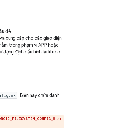
êu đề
 và cung cấp cho các giao diện
 nằm trong phạm vi APP hoặc
 động định cấu hình lại khi có
nfig.mk
. Biến này chứa danh
cũ
DROID_FILESYSTEM_CONFIG_H