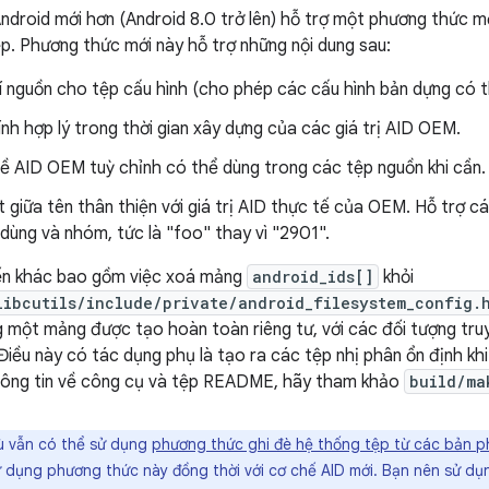
ndroid mới hơn (Android 8.0 trở lên) hỗ trợ một phương thức 
p. Phương thức mới này hỗ trợ những nội dung sau:
rí nguồn cho tệp cấu hình (cho phép các cấu hình bản dựng có 
ính hợp lý trong thời gian xây dựng của các giá trị AID OEM.
đề AID OEM tuỳ chỉnh có thể dùng trong các tệp nguồn khi cần.
ết giữa tên thân thiện với giá trị AID thực tế của OEM. Hỗ trợ c
dùng và nhóm, tức là "foo" thay vì "2901".
iến khác bao gồm việc xoá mảng
android_ids[]
khỏi
libcutils/include/private/android_filesystem_config.
g một mảng được tạo hoàn toàn riêng tư, với các đối tượng tr
(Điều này có tác dụng phụ là tạo ra các tệp nhị phân ổn định khi
hông tin về công cụ và tệp README, hãy tham khảo
build/ma
 vẫn có thể sử dụng
phương thức ghi đè hệ thống tệp từ các bản p
 dụng phương thức này đồng thời với cơ chế AID mới. Bạn nên sử dụn