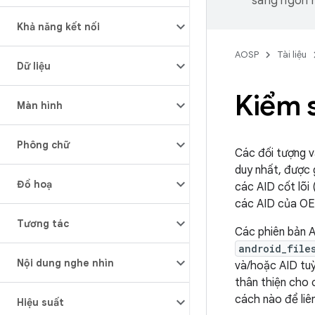
sang ngôn n
Khả năng kết nối
AOSP
Tài liệu
Dữ liệu
Kiểm s
Màn hình
Phông chữ
Các đối tượng v
duy nhất, được 
Đồ hoạ
các AID cốt lõi
các AID của OE
Tương tác
Các phiên bản A
android_file
Nội dung nghe nhìn
và/hoặc AID tuỳ
thân thiện cho 
cách nào để liên
Hiệu suất