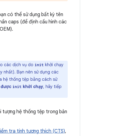
 bạn có thể sử dụng bất kỳ tên
ần caps (để định cấu hình các
 OEM).
ho các dịch vụ do
khởi chạy
init
y nhất). Bạn nên sử dụng các
ủa hệ thống tệp bằng cách sử
 được
khởi chạy
, hãy tiếp
init
i tượng hệ thống tệp trong bản
iểm tra tính tương thích (CTS)
,