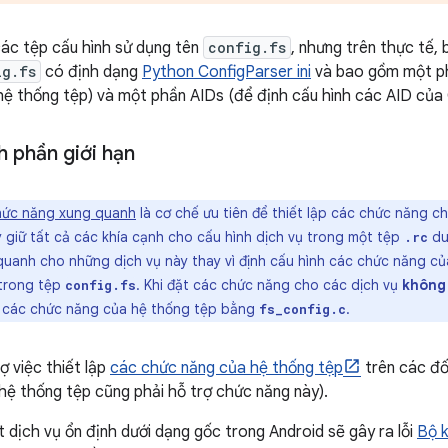
ác tệp cấu hình sử dụng tên
config.fs
, nhưng trên thực tế,
ig.fs
có định dạng
Python ConfigParser ini
và bao gồm một ph
ệ thống tệp) và một phần AIDs (để định cấu hình các AID của
h phần giới hạn
hức năng xung quanh
là cơ chế ưu tiên để thiết lập các chức năng c
 giữ tất cả các khía cạnh cho cấu hình dịch vụ trong một tệp
du
.rc
uanh cho những dịch vụ này thay vì định cấu hình các chức năng c
trong tệp
. Khi đặt các chức năng cho các dịch vụ
không
config.fs
h các chức năng của hệ thống tệp bằng
.
fs_config.c
ợ việc thiết lập
các chức năng của hệ thống tệp
trên các đố
hệ thống tệp cũng phải hỗ trợ chức năng này).
t dịch vụ ổn định dưới dạng gốc trong Android sẽ gây ra lỗi
Bộ k