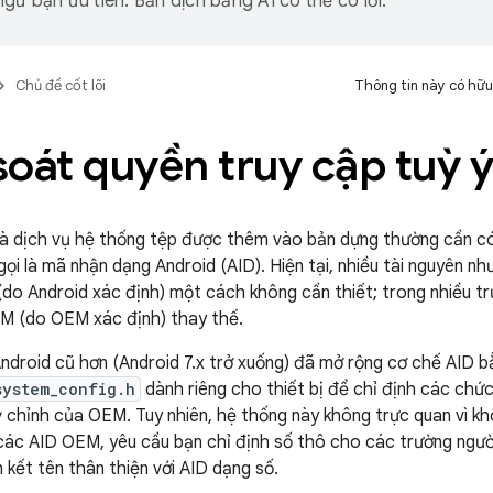
gữ bạn ưu tiên. Bản dịch bằng AI có thể có lỗi.
Chủ đề cốt lõi
Thông tin này có hữu
oát quyền truy cập tuỳ 
à dịch vụ hệ thống tệp được thêm vào bản dựng thường cần có
gọi là mã nhận dạng Android (AID). Hiện tại, nhiều tài nguyên n
 (do Android xác định) một cách không cần thiết; trong nhiều t
M (do OEM xác định) thay thế.
ndroid cũ hơn (Android 7.x trở xuống) đã mở rộng cơ chế AID 
system_config.h
dành riêng cho thiết bị để chỉ định các chứ
 chỉnh của OEM. Tuy nhiên, hệ thống này không trực quan vì kh
các AID OEM, yêu cầu bạn chỉ định số thô cho các trường ngư
 kết tên thân thiện với AID dạng số.