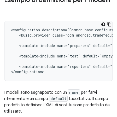
Esempio di definizione per i modelli
<configuration
description="Common
base
configurat
<build_provider
class="com.android.tradefed.bu
<template-include
name="preparers"
default="em
<template-include
name="test"
default="empty"
<template-include
name="reporters"
default="em
I modelli sono segnaposto con un
name
per farvi
riferimento e un campo
default
facoltativo. Il campo
predefinito definisce l'XML di sostituzione predefinito da
utilizzare.