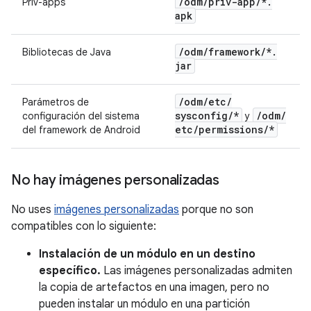
/
odm
/
priv-app
/
*
.
Priv-apps
apk
/
odm
/
framework
/
*
.
Bibliotecas de Java
jar
/
odm
/
etc
/
Parámetros de
sysconfig
/
*
/
odm
/
configuración del sistema
y
etc
/
permissions
/
*
del framework de Android
No hay imágenes personalizadas
No uses
imágenes personalizadas
porque no son
compatibles con lo siguiente:
Instalación de un módulo en un destino
específico.
Las imágenes personalizadas admiten
la copia de artefactos en una imagen, pero no
pueden instalar un módulo en una partición