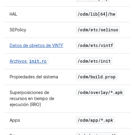
/
odm
/
lib[64]
/
hw
HAL
/
odm
/
etc
/
selinux
SEPolicy
/
odm
/
etc
/
vintf
Datos de objetos de VINTF
init.rc
/
odm
/
etc
/
init
Archivos
/
odm
/
build
.
prop
Propiedades del sistema
/
odm
/
overlay
/
*
.
apk
Superposiciones de
recursos en tiempo de
ejecución (RRO)
/
odm
/
app
/
*
.
apk
Apps