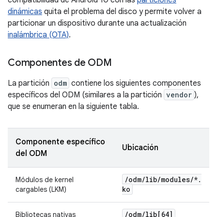
compatibilidad de Android 10 con las
particiones
dinámicas
quita el problema del disco y permite volver a
particionar un dispositivo durante una actualización
inalámbrica (OTA)
.
Componentes de ODM
La partición
odm
contiene los siguientes componentes
específicos del ODM (similares a la partición
vendor
),
que se enumeran en la siguiente tabla.
Componente específico
Ubicación
del ODM
/
odm
/
lib
/
modules
/
*
.
Módulos de kernel
ko
cargables (LKM)
/
odm
/
lib[64]
Bibliotecas nativas