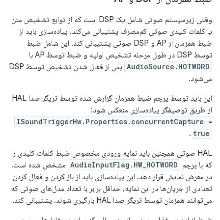
وقتی زیرسیستم صوتی شامل یک DSP است که از توابع تشخیص متن
یا کلمات کلیدی صوتی کم‌مصرف پشتیبانی می‌کند، پیاده‌سازی باید از
ضبط همزمان از AP ​​و DSP صوتی پشتیبانی کند. این شامل ضبط
توسط DSP در طول مرحله تشخیص اولیه و ضبط توسط AP با
AudioSource.HOTWORD
پس از فعال شدن تشخیص توسط DSP
می‌شود.
این باید توسط پرچم ضبط همزمان گزارش شده توسط تریگر صدا HAL
از طریق توصیفگر پیاده‌سازی منعکس شود:
ISoundTriggerHw.Properties.concurrentCapture =
.
true
HAL صوتی همچنین باید نمایه ورودی مخصوص ضبط کلمات کلیدی را
که با پرچم
AudioInputFlag.HW_HOTWORD
مشخص شده است،
در معرض نمایش قرار دهد. این پیاده‌سازی باید از باز کردن و فعال کردن
تعدادی از جریان‌ها در این نمایه، حداقل برابر با تعداد مدل‌های صوتی که
می‌توانند همزمان توسط تریگر صدا HAL بارگیری شوند، پشتیبانی کند.