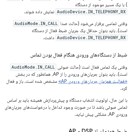
) با یک مسیر موجود از دستگاه
AudioDevice.IN_TELEPHONY_RX
نمایش داده شوند.
وقتی تماسی برقرار می‌شود (حالت صدا
AudioMode.IN_CALL
است)، باید بتوان حداقل یک جریان ضبط فعال از دستگاه
AudioDevice.IN_TELEPHONY_RX
داشت.
ضبط از دستگاه‌های ورودی هنگام فعال بودن تماس
وقتی یک تماس فعال است (حالت صوتی
AudioMode.IN_CALL
است)، باید بتوان جریان‌های ورودی را از AP، همانطور که در بخش
«فعالیت همزمان جریان‌های ورودی AP»
مشخص شده است، باز و فعال
کرد.
با این حال، اولویت انتخاب دستگاه و پیش‌پردازش همیشه باید بر اساس
تماس صوتی باشد تا در صورت وجود تداخل با درخواست‌های جریان‌های
ورودی AP، مشکلی پیش نیاید.
ضبط همزمان از DSP و AP