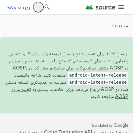
ورود به برنامه
مستندات
از سال ۲۰۲۶، برای همسو شدن با مدل توسعه پایدار ترانک و تضمین
پایداری پلتفرم برای اکوسیستم، کد منبع را در سه‌ماهه دوم و چهارم
در AOSP منتشر خواهیم کرد. برای ساخت و مشارکت در AOSP،
android-latest-release
استفاده کنید. شاخه مانیفست
android-latest-release
همیشه به جدیدترین نسخه منتشر
شده در AOSP ارجاع می‌دهد. برای اطلاعات بیشتر، به
تغییرات در
AOSP
مراجعه کنید.
این صفحه به‌وسیله
ترجمه شده است.