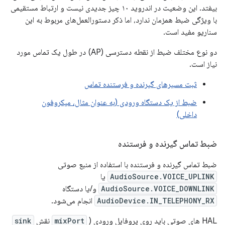
بیفتد. این وضعیت در اندروید ۱۰ چیز جدیدی نیست و ارتباط مستقیمی
با ویژگی ضبط همزمان ندارد، اما ذکر دستورالعمل‌های مربوط به این
سناریو مفید است.
دو نوع مختلف ضبط از نقطه دسترسی (AP) در طول یک تماس مورد
نیاز است.
ثبت مسیرهای گیرنده و فرستنده تماس
ضبط از یک دستگاه ورودی (به عنوان مثال، میکروفون
داخلی)
ضبط تماس گیرنده و فرستنده
ضبط تماس گیرنده و فرستنده با استفاده از منبع صوتی
AudioSource.VOICE_UPLINK
یا
AudioSource.VOICE_DOWNLINK
و/یا دستگاه
AudioDevice.IN_TELEPHONY_RX
انجام می‌شود.
HAL های صوتی باید روی پروفایل ورودی (
mixPort
نقش
sink