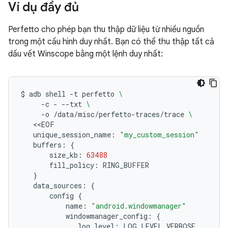
Ví dụ đầy đủ
Perfetto cho phép bạn thu thập dữ liệu từ nhiều nguồn
trong một cấu hình duy nhất. Bạn có thể thu thập tất cả
dấu vết Winscope bằng một lệnh duy nhất:
$
adb
shell
-t
perfetto
\
-c
-
--txt
\
-o
/data/misc/perfetto-traces/trace
\
unique_session_name:
"my_custom_session"
buffers:
{
size_kb:
63488
fill_policy:
}
data_sources:
{
config
{
name:
"android.windowmanager"
windowmanager_config:
{
log_level: