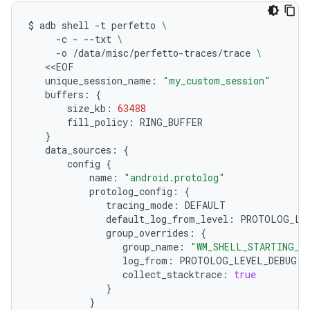
$
adb
shell
-t
perfetto
\
-c
-
--txt
\
-o
/data/misc/perfetto-traces/trace
\
unique_session_name:
"my_custom_session"
buffers:
{
size_kb:
63488
fill_policy:
}
data_sources:
{
config
{
name:
"android.protolog"
protolog_config:
{
tracing_mode:
default_log_from_level:
group_overrides:
{
group_name:
"WM_SHELL_STARTING_W
log_from:
collect_stacktrace:
true
}
}