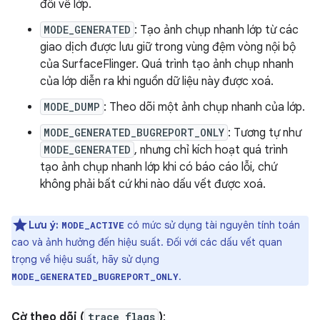
đổi về lớp.
MODE_GENERATED
: Tạo ảnh chụp nhanh lớp từ các
giao dịch được lưu giữ trong vùng đệm vòng nội bộ
của SurfaceFlinger. Quá trình tạo ảnh chụp nhanh
của lớp diễn ra khi nguồn dữ liệu này được xoá.
MODE_DUMP
: Theo dõi một ảnh chụp nhanh của lớp.
MODE_GENERATED_BUGREPORT_ONLY
: Tương tự như
MODE_GENERATED
, nhưng chỉ kích hoạt quá trình
tạo ảnh chụp nhanh lớp khi có báo cáo lỗi, chứ
không phải bất cứ khi nào dấu vết được xoá.
Lưu ý:
có mức sử dụng tài nguyên tính toán
MODE_ACTIVE
cao và ảnh hưởng đến hiệu suất. Đối với các dấu vết quan
trọng về hiệu suất, hãy sử dụng
.
MODE_GENERATED_BUGREPORT_ONLY
Cờ theo dõi (
trace_flags
)
: