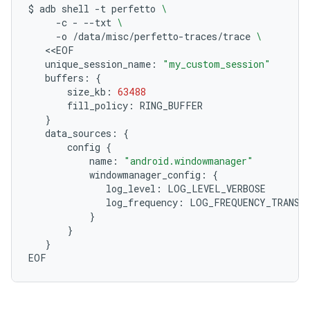
$
adb
shell
-t
perfetto
\
-c
-
--txt
\
-o
/data/misc/perfetto-traces/trace
\
unique_session_name:
"my_custom_session"
buffers:
{
size_kb:
63488
fill_policy:
}
data_sources:
{
config
{
name:
"android.windowmanager"
windowmanager_config:
{
log_level:
log_frequency:
}
}
}