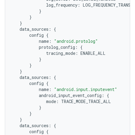
log_frequency:
}
}
}
data_sources:
{
config
{
name:
"android.protolog"
protolog_config:
{
tracing_mode:
}
}
}
data_sources:
{
config
{
name:
"android.input.inputevent"
android_input_event_config:
{
mode:
}
}
}
data_sources:
{
config
{