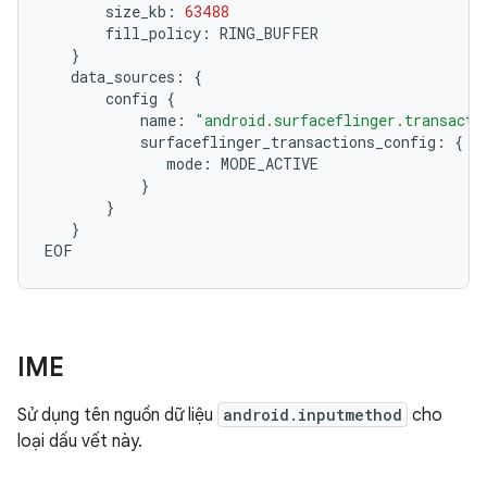
size_kb:
63488
fill_policy:
}
data_sources:
{
config
{
name:
"android.surfaceflinger.transacti
surfaceflinger_transactions_config:
{
mode:
}
}
}
IME
Sử dụng tên nguồn dữ liệu
android.inputmethod
cho
loại dấu vết này.