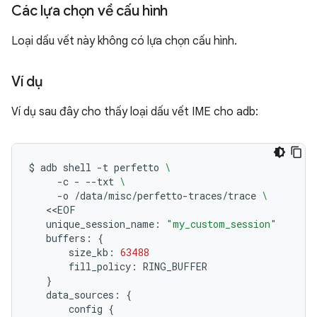
Các lựa chọn về cấu hình
Loại dấu vết này không có lựa chọn cấu hình.
Ví dụ
Ví dụ sau đây cho thấy loại dấu vết IME cho adb:
$
adb
shell
-t
perfetto
\
-c
-
--txt
\
-o
/data/misc/perfetto-traces/trace
\
unique_session_name:
"my_custom_session"
buffers:
{
size_kb:
63488
fill_policy:
}
data_sources:
{
config
{