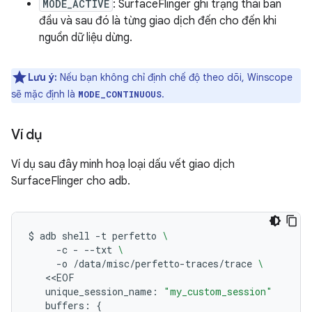
MODE_ACTIVE
: SurfaceFlinger ghi trạng thái ban
đầu và sau đó là từng giao dịch đến cho đến khi
nguồn dữ liệu dừng.
Lưu ý:
Nếu bạn không chỉ định chế độ theo dõi, Winscope
sẽ mặc định là
.
MODE_CONTINUOUS
Ví dụ
Ví dụ sau đây minh hoạ loại dấu vết giao dịch
SurfaceFlinger cho adb.
$
adb
shell
-t
perfetto
\
-c
-
--txt
\
-o
/data/misc/perfetto-traces/trace
\
unique_session_name:
"my_custom_session"
buffers:
{