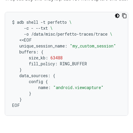
$
adb
shell
-t
perfetto
\
-c
-
--txt
\
-o
/data/misc/perfetto-traces/trace
\
unique_session_name:
"my_custom_session"
buffers:
{
size_kb:
63488
fill_policy:
}
data_sources:
{
config
{
name:
"android.viewcapture"
}
}