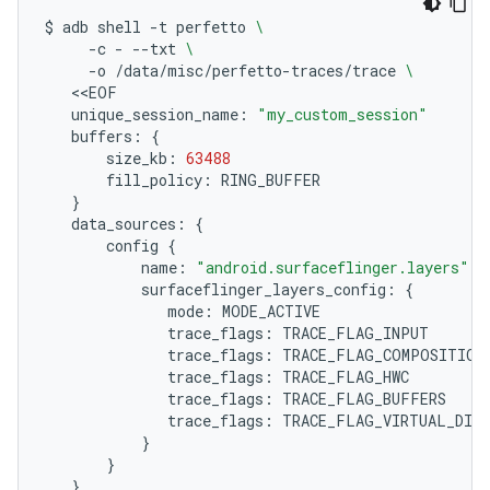
$
adb
shell
-t
perfetto
\
-c
-
--txt
\
-o
/data/misc/perfetto-traces/trace
\
unique_session_name:
"my_custom_session"
buffers:
{
size_kb:
63488
fill_policy:
}
data_sources:
{
config
{
name:
"android.surfaceflinger.layers"
surfaceflinger_layers_config:
{
mode:
trace_flags:
trace_flags:
trace_flags:
trace_flags:
trace_flags:
}
}
}