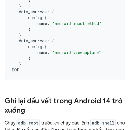
}
}
data_sources:
{
config
{
name:
"android.inputmethod"
}
}
data_sources:
{
config
{
name:
"android.viewcapture"
}
}
Ghi lại dấu vết trong Android 14 trở
xuống
Chạy
adb root
trước khi chạy các lệnh
adb shell
cho