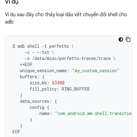
Ví dụ
Ví dụ sau đây cho thấy loại dấu vết chuyển đổi shell cho
adb:
$
adb
shell
-t
perfetto
\
-c
-
--txt
\
-o
/data/misc/perfetto-traces/trace
\
unique_session_name:
"my_custom_session"
buffers:
{
size_kb:
63488
fill_policy:
}
data_sources:
{
config
{
name:
"com.android.wm.shell.transition"
}
}