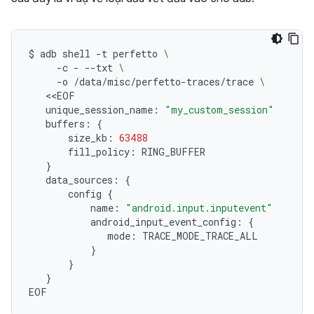
$
adb
shell
-t
perfetto
\
-c
-
--txt
\
-o
/data/misc/perfetto-traces/trace
\
unique_session_name:
"my_custom_session"
buffers:
{
size_kb:
63488
fill_policy:
}
data_sources:
{
config
{
name:
"android.input.inputevent"
android_input_event_config:
{
mode:
}
}
}