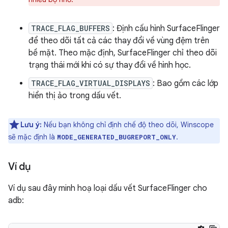
TRACE_FLAG_BUFFERS
: Định cấu hình SurfaceFlinger
để theo dõi tất cả các thay đổi về vùng đệm trên
bề mặt. Theo mặc định, SurfaceFlinger chỉ theo dõi
trạng thái mới khi có sự thay đổi về hình học.
TRACE_FLAG_VIRTUAL_DISPLAYS
: Bao gồm các lớp
hiển thị ảo trong dấu vết.
Lưu ý:
Nếu bạn không chỉ định chế độ theo dõi, Winscope
sẽ mặc định là
.
MODE_GENERATED_BUGREPORT_ONLY
Ví dụ
Ví dụ sau đây minh hoạ loại dấu vết SurfaceFlinger cho
adb: