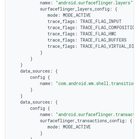
name:
"android.surfaceflinger.layers"
surfaceflinger_layers_config:
{
mode:
trace_flags:
trace_flags:
trace_flags:
trace_flags:
trace_flags:
}
}
}
data_sources:
{
config
{
name:
"com.android.wm.shell.transition"
}
}
data_sources:
{
config
{
name:
"android.surfaceflinger.transacti
surfaceflinger_transactions_config:
{
mode:
}