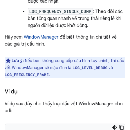
được xác nhận.
LOG_FREQUENCY_SINGLE_DUMP
: Theo dõi các
bản tổng quan nhanh về trạng thái riêng lẻ khi
nguồn dữ liệu được khởi động.
Hãy xem
WindowManager
để biết thông tin chi tiết về
các giá trị cấu hình.
Lưu ý:
Nếu bạn không cung cấp cấu hình tuỳ chỉnh, thì dấu
vết WindowManager sẽ mặc định là
và
LOG_LEVEL_DEBUG
.
LOG_FREQUENCY_FRAME
Ví dụ
Ví dụ sau đây cho thấy loại dấu vết WindowManager cho
adb: