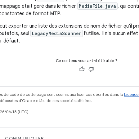
mappage était géré dans le fichier
MediaFile.java
, qui con
constantes de format MTP.
eut exporter une liste des extensions de nom de fichier qu'il 
outefois, seul
LegacyMediaScanner
l'utilise. Il n'a aucun effe
ar défaut.
Ce contenu vous a-t-il été utile ?
s de code de cette page sont soumis aux licences décrites dans la
Licence
posées d'Oracle et/ou de ses sociétés affiliées.
026/06/18 (UTC).
COMMUNIQUER