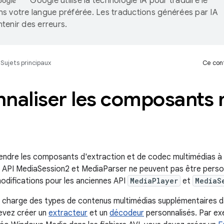
Google utilise la technologie IA pour traduire le
s votre langue préférée. Les traductions générées par IA
tenir des erreurs.
Sujets principaux
Ce cont
nnaliser les composants 
ndre les composants d'extraction et de codec multimédias à l
s API MediaSession2 et MediaParser ne peuvent pas être perso
modifications pour les anciennes API
MediaPlayer
et
MediaS
 charge des types de contenus multimédias supplémentaires d
evez créer un
extracteur
et un
décodeur
personnalisés. Par exe