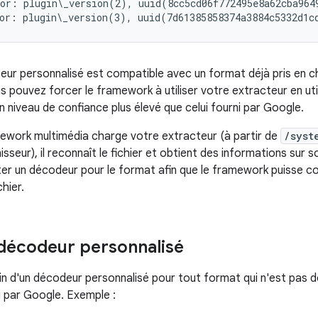
or: plugin\_version(2), uuid(8cc5cd06f772495e8a62cba964
teur personnalisé est compatible avec un format déjà pris en c
s pouvez forcer le framework à utiliser votre extracteur en uti
n niveau de confiance plus élevé que celui fourni par Google.
ework multimédia charge votre extracteur (à partir de
/syst
sseur), il reconnaît le fichier et obtient des informations sur 
ter un décodeur pour le format afin que le framework puisse
chier.
décodeur personnalisé
n d'un décodeur personnalisé pour tout format qui n'est pas dé
 par Google. Exemple :