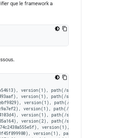
ifier que le framework a
essous.
54613), version(1), path(/system/lib64/extractors/libaa
493aaf), version(1), path(/system/lib64/extractors/libam
ebf9829), version(1), path(/system/lib64/extractors/libf
c9a7ef2), version(1), path(/system/lib64/extractors/libm
4103d4), version(1), path(/system/lib64/extractors/libmp
85a164), version(2), path(/system/lib64/extractors/libmp
74c2438a555e5f), version(1), path(/system/lib64/extracto
3f45f899980), version(1), path(/system/lib64/extractors/