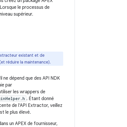
uis créez un package APEX
. Lorsque le processus de
niveau supérieur.
xtracteur existant et de
(et réduire la maintenance).
'il ne dépend que des API NDK
nie par
tiliser les wrappers de
ginHelper.h
. Étant donné
ente de l'API Extractor, veillez
t le plus élevé.
ans un APEX de fournisseur,