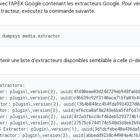
avec l'APEX Google contenant les extracteurs Google. Pour vér
xtracteur, exécutez la commande suivante.
dumpsys
media.extractor
enir une liste d'extracteurs disponibles semblable à celle ci-d
xtractors:

or: plugin\_version(2), uuid(4fd80eae03d24d729eb948fa6bb
or: plugin\_version(2), uuid(c86639c92f3140aca715fa01b4
tor: plugin\_version(2), uuid(1364b048cc454fda9934327d0
tor: plugin\_version(2), uuid(ef6cca0af8a243e6ba5fdfcd7
or: plugin\_version(2), uuid(812a3f6cc8cf46deb5293774b1
or: plugin\_version(2), uuid(27575c6744174c548d3d8e6269
 Extractor: plugin\_version(1), uuid(3d1dcfebe40a436da5
tractor: plugin\_version(2), uuid(abbedd9238c44904a4c1b