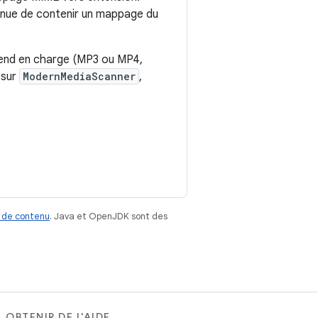
tinue de contenir un mappage du
prend en charge (MP3 ou MP4,
t sur
ModernMediaScanner
,
 de contenu
. Java et OpenJDK sont des
OBTENIR DE L'AIDE