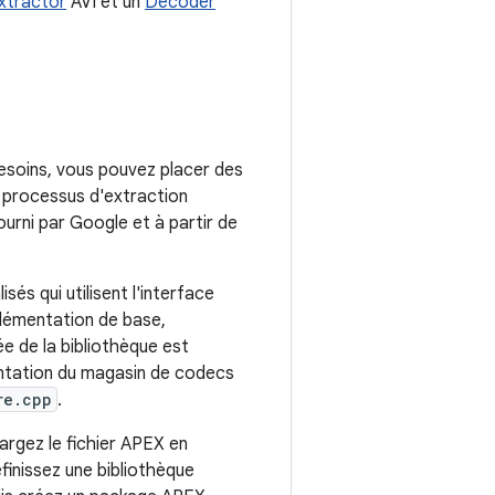
xtractor
AVI et un
Decoder
esoins, vous pouvez placer des
e processus d'extraction
urni par Google et à partir de
s qui utilisent l'interface
plémentation de base,
ée de la bibliothèque est
entation du magasin de codecs
re.cpp
.
argez le fichier APEX en
éfinissez une bibliothèque