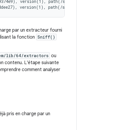
9374e9), version(1), path(/system/lib64/extractors/libog
harge par un extracteur fourni
lisant la fonction
Sniff()
em/lib/64/extractors
ou
son contenu. L'étape suivante
 comprendre comment analyser
jà pris en charge par un