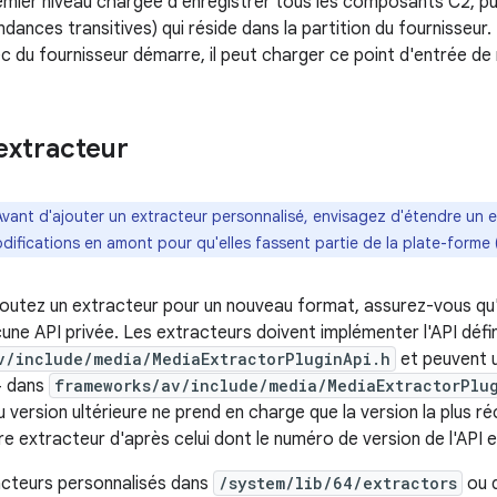
mier niveau chargée d'enregistrer tous les composants C2, p
dances transitives) qui réside dans la partition du fournisseur
c du fournisseur démarre, il peut charger ce point d'entrée de 
extracteur
Avant d'ajouter un extracteur personnalisé, envisagez d'étendre un e
difications en amont pour qu'elles fassent partie de la plate-forme 
outez un extracteur pour un nouveau format, assurez-vous qu
une API privée. Les extracteurs doivent implémenter l'API défi
v/include/media/MediaExtractorPluginApi.h
et peuvent u
+ dans
frameworks/av/include/media/MediaExtractorPlu
 version ultérieure ne prend en charge que la version la plus réc
e extracteur d'après celui dont le numéro de version de l'API es
acteurs personnalisés dans
/system/lib/64/extractors
ou d