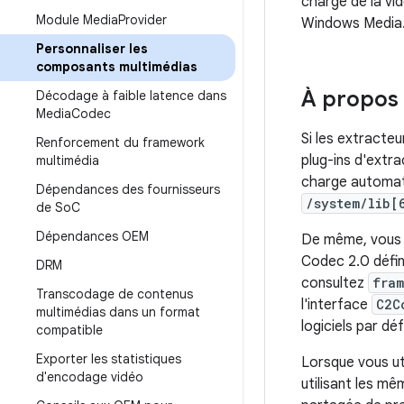
charge de la vi
Module Media
Provider
Windows Media
Personnaliser les
composants multimédias
À propos 
Décodage à faible latence dans
Media
Codec
Si les extracte
Renforcement du framework
plug-ins d'extr
multimédia
charge automati
Dépendances des fournisseurs
/system/lib[
de So
C
Dépendances OEM
De même, vous p
Codec 2.0 défi
DRM
consultez
fra
Transcodage de contenus
l'interface
C2C
multimédias dans un format
logiciels par dé
compatible
Exporter les statistiques
Lorsque vous ut
d'encodage vidéo
utilisant les m