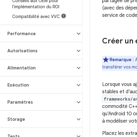
partagée de pre
Conseils aux OEM pour
l'implémentation du ROI
(avec des dépen
service de code
Compatibilité avec VVC
Performance
Créer un 
Autorisations
Remarque
: 
transférer vos mo
Alimentation
Lorsque vous aj
Exécution
stables et d'auc
frameworks/a
Paramètres
commodité C+
qu'Android 10 ou
Storage
à modéliser votr
Placez les extr
Tests