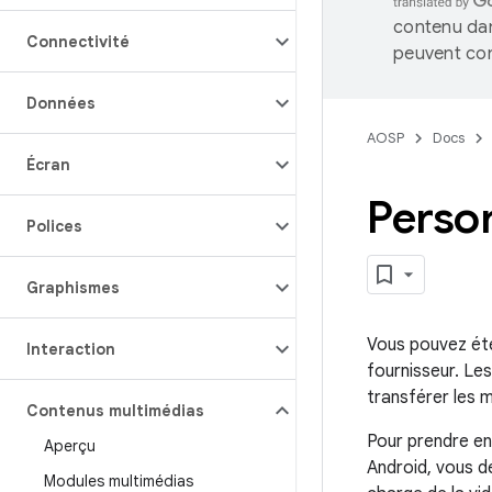
contenu dan
Connectivité
peuvent con
Données
AOSP
Docs
Écran
Perso
Polices
Graphismes
Vous pouvez éte
Interaction
fournisseur. Le
transférer les 
Contenus multimédias
Pour prendre en
Aperçu
Android, vous d
Modules multimédias