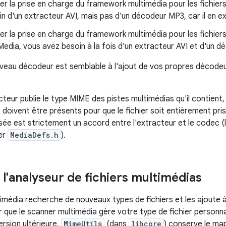
er la prise en charge du framework multimédia pour les fichie
n d'un extracteur AVI, mais pas d'un décodeur MP3, car il en ex
er la prise en charge du framework multimédia pour les fichier
edia, vous avez besoin à la fois d'un extracteur AVI et d'un 
uveau décodeur est semblable à l'ajout de vos propres décode
acteur publie le type MIME des pistes multimédias qu'il contien
doivent être présents pour que le fichier soit entièrement pri
isée est strictement un accord entre l'extracteur et le codec (
ier
MediaDefs.h
).
 l'analyseur de fichiers multimédias
imédia recherche de nouveaux types de fichiers et les ajoute 
 que le scanner multimédia gère votre type de fichier personnali
rsion ultérieure,
MimeUtils
(dans
libcore
) conserve le ma