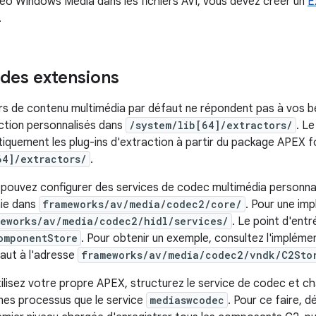
déo Windows Media dans les fichiers AVI, vous devez créer un
E
.
des extensions
urs de contenu multimédia par défaut ne répondent pas à vos b
action personnalisés dans
/system/lib[64]/extractors/
. L
quement les plug-ins d'extraction à partir du package APEX fo
64]/extractors/
.
ouvez configurer des services de codec multimédia personnalisé
nie dans
frameworks/av/media/codec2/core/
. Pour une im
meworks/av/media/codec2/hidl/services/
. Le point d'entr
omponentStore
. Pour obtenir un exemple, consultez l'implém
faut à l'adresse
frameworks/av/media/codec2/vndk/C2Sto
ilisez votre propre APEX, structurez le service de codec et ch
êmes processus que le service
mediaswcodec
. Pour ce faire, d