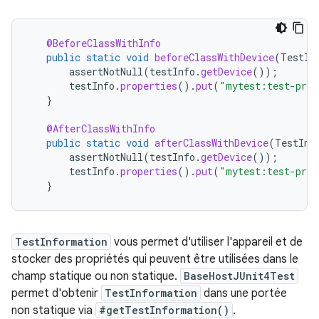
@BeforeClassWithInfo
public
static
void
beforeClassWithDevice
(
TestIn
assertNotNull
(
testInfo
.
getDevice
());
testInfo
.
properties
().
put
(
"mytest:test-prop
}
@AfterClassWithInfo
public
static
void
afterClassWithDevice
(
TestInf
assertNotNull
(
testInfo
.
getDevice
());
testInfo
.
properties
().
put
(
"mytest:test-prop
}
TestInformation
vous permet d'utiliser l'appareil et de
stocker des propriétés qui peuvent être utilisées dans le
champ statique ou non statique.
BaseHostJUnit4Test
permet d'obtenir
TestInformation
dans une portée
non statique via
#getTestInformation()
.