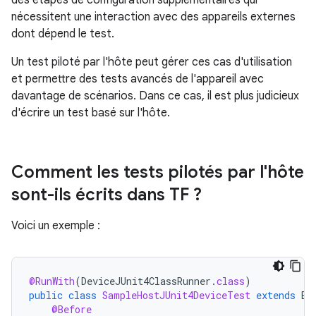
des étapes de configuration supplémentaires qui
nécessitent une interaction avec des appareils externes
dont dépend le test.
Un test piloté par l'hôte peut gérer ces cas d'utilisation
et permettre des tests avancés de l'appareil avec
davantage de scénarios. Dans ce cas, il est plus judicieux
d'écrire un test basé sur l'hôte.
Comment les tests pilotés par l'hôte
sont-ils écrits dans TF ?
Voici un exemple :
@RunWith
(
DeviceJUnit4ClassRunner
.
class
)
public
class
SampleHostJUnit4DeviceTest
extends
Ba
@Before