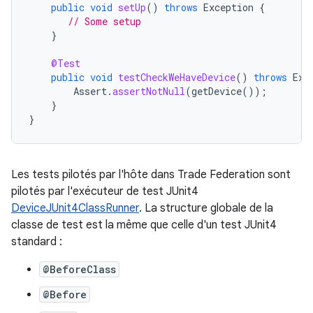
public
void
setUp
()
throws
Exception
{
// Some setup
}
@Test
public
void
testCheckWeHaveDevice
()
throws
Exc
Assert
.
assertNotNull
(
getDevice
());
}
}
Les tests pilotés par l'hôte dans Trade Federation sont
pilotés par l'exécuteur de test JUnit4
DeviceJUnit4ClassRunner
. La structure globale de la
classe de test est la même que celle d'un test JUnit4
standard :
@BeforeClass
@Before