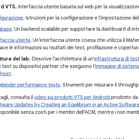
d VTS.
Interfaccia utente basata sul web per la visualizzazione 
igurazione
. Istruzioni per la configurazione e l'impostazione d
abase
. Un backend scalabile per supportare la dashboard di int
rfaccia utente
. Un'interfaccia utente coesa che utilizza il Mate
ace le informazioni su risultati dei test, profilazione e copertur
ttura del lab.
Descrive l'architettura di un'
infrastruttura di te
i test su dispositivi partner che eseguono l'
immagine di sistema
 host
.
hwbinder performance tests
. Strumenti per misurare il throughp
tagli, consulta il
video sui prodotti VTS per Android
prodotto da
ftware Updates by Creating an Equilibrium in an Active Softwar
disponibile senza costi per i membri dell'ACM, mentre i non mem