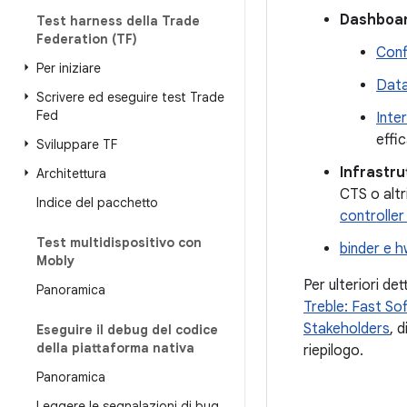
Dashboar
Test harness della Trade
Federation (TF)
Conf
Per iniziare
Dat
Scrivere ed eseguire test Trade
Fed
Inte
effic
Sviluppare TF
Infrastru
Architettura
CTS o altr
Indice del pacchetto
controller
Test multidispositivo con
binder e 
Mobly
Per ulteriori det
Panoramica
Treble: Fast So
Stakeholders
, 
Eseguire il debug del codice
della piattaforma nativa
riepilogo.
Panoramica
Leggere le segnalazioni di bug