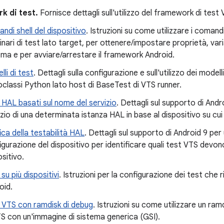
k di test.
Fornisce dettagli sull'utilizzo del framework di test 
ndi shell del dispositivo
. Istruzioni su come utilizzare i comandi
binari di test lato target, per ottenere/impostare proprietà, vari
ema e per avviare/arrestare il framework Android.
li di test
. Dettagli sulla configurazione e sull'utilizzo dei model
oclassi Python lato host di BaseTest di VTS runner.
 HAL basati sul nome del servizio
. Dettagli sul supporto di And
izio di una determinata istanza HAL in base al dispositivo su cu
ica della testabilità HAL
. Dettagli sul supporto di Android 9 per
igurazione del dispositivo per identificare quali test VTS devon
ositivo.
su più dispositivi
. Istruzioni per la configurazione dei test che r
oid.
 VTS con ramdisk di debug
. Istruzioni su come utilizzare un ra
TS con un'immagine di sistema generica (GSI).