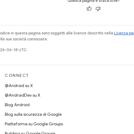
Questa pagina è stata utile?
codice in questa pagina sono soggetti alle licenze descritte nella
Licenza per
elle sue società consociate.
026-06-18 UTC.
CONNECT
@Android su X
@AndroidDev su X
Blog Android
Blog sulla sicurezza di Google
Piattaforma su Google Groups
Building su Google Groups