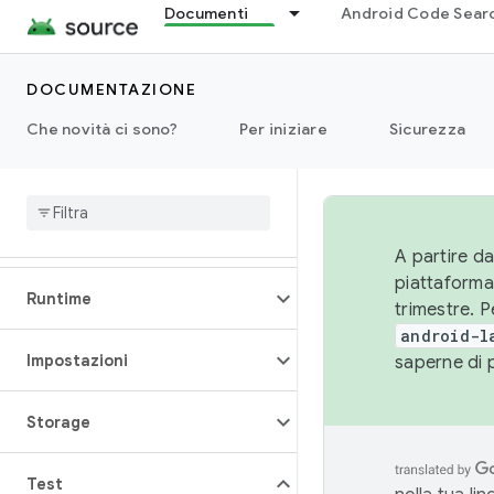
Documenti
Android Code Sear
Contenuti multimediali
DOCUMENTAZIONE
Rendimento
Che novità ci sono?
Per iniziare
Sicurezza
Autorizzazioni
Alimentazione
A partire da
piattaforma
Runtime
trimestre. P
android-l
Impostazioni
saperne di 
Storage
Test