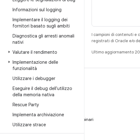
Informazioni sul logging
Implementare il logging dei
fornitori basato sugli ambiti
I campioni di contenuti e 
Diagnostica gli arresti anomali
registrati di Oracle e/o d
nativi
Valutare il rendimento
Ultimo aggiornamento 2
Implementazione delle
funzionalità
Utilizzare i debugger
CREA
Eseguire il debug dell'utilizzo
Repository per Android
della memoria nativa
Requisiti
Rescue Party
Download
Implementa archiviazione
Visualizza l'anteprima dei programmi binari
Utilizzare strace
Immagini del produttore
File binari del driver