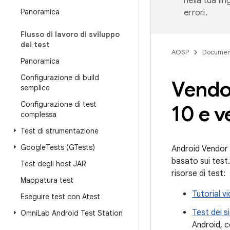
nella tua li
Panoramica
errori.
Flusso di lavoro di sviluppo
dei test
AOSP
Documen
Panoramica
Configurazione di build
Vendor
semplice
Configurazione di test
10 e v
complessa
Test di strumentazione
Google
Tests (GTests)
Android Vendor 
basato sui test.
Test degli host JAR
risorse di test:
Mappatura test
Tutorial v
Eseguire test con Atest
Test dei s
Omni
Lab Android Test Station
Android, c