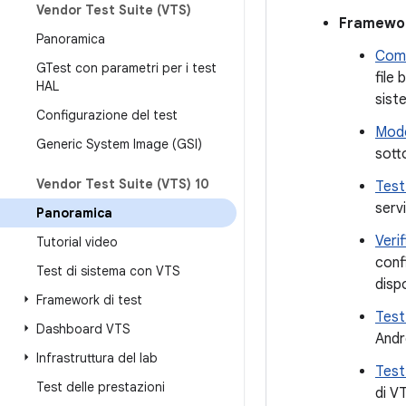
Vendor Test Suite (VTS)
Framewor
Panoramica
Coma
GTest con parametri per i test
file 
HAL
sist
Configurazione del test
Model
Generic System Image (GSI)
sott
Vendor Test Suite (VTS) 10
Test
serv
Panoramica
Verif
Tutorial video
conf
Test di sistema con VTS
disp
Framework di test
Test 
Dashboard VTS
Andr
Infrastruttura del lab
Test
Test delle prestazioni
di V