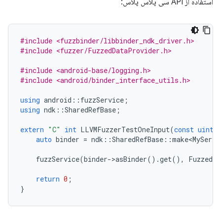
استفاده از API سی پلاس پلاس:
#include <fuzzbinder/libbinder_ndk_driver.h>
#include <fuzzer/FuzzedDataProvider.h>
#include <android-base/logging.h>
#include <android/binder_interface_utils.h>
using
android
::
fuzzService
;
using
ndk
::
SharedRefBase
;
extern
"C"
int
LLVMFuzzerTestOneInput
(
const
uint8
auto
binder
=
ndk
::
SharedRefBase
::
make<MyServi
fuzzService
(
binder
-
>
asBinder
().
get
(),
FuzzedDa
return
0
;
}