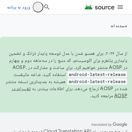
ورود به برنامه
مستندات
از سال ۲۰۲۶، برای همسو شدن با مدل توسعه پایدار ترانک و تضمین
پایداری پلتفرم برای اکوسیستم، کد منبع را در سه‌ماهه دوم و چهارم
در AOSP منتشر خواهیم کرد. برای ساخت و مشارکت در AOSP،
android-latest-release
استفاده کنید. شاخه مانیفست
android-latest-release
همیشه به جدیدترین نسخه منتشر
شده در AOSP ارجاع می‌دهد. برای اطلاعات بیشتر، به
تغییرات در
AOSP
مراجعه کنید.
این صفحه به‌وسیله
ترجمه شده است.