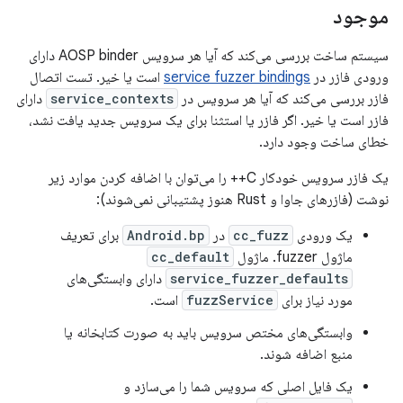
موجود
سیستم ساخت بررسی می‌کند که آیا هر سرویس AOSP binder دارای
ورودی فازر در
service fuzzer bindings
است یا خیر. تست اتصال
فازر بررسی می‌کند که آیا هر سرویس در
service_contexts
دارای
فازر است یا خیر. اگر فازر یا استثنا برای یک سرویس جدید یافت نشد،
خطای ساخت وجود دارد.
یک فازر سرویس خودکار C++ را می‌توان با اضافه کردن موارد زیر
نوشت (فازر‌های جاوا و Rust هنوز پشتیبانی نمی‌شوند):
یک ورودی
cc_fuzz
در
Android.bp
برای تعریف
ماژول fuzzer. ماژول
cc_default
service_fuzzer_defaults
دارای وابستگی‌های
مورد نیاز برای
fuzzService
است.
وابستگی‌های مختص سرویس باید به صورت کتابخانه یا
منبع اضافه شوند.
یک فایل اصلی که سرویس شما را می‌سازد و