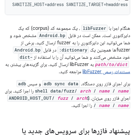
SANITIZE_HOST
=
address
SANITIZE_TARGET
=
hwaddress
هنگام اجرا با
libFuzzer
، یک مجموعه کد (corpus) که یک
دایرکتوری است، ممکن است در فایل
Android.bp
مشخص شود و
شما می‌توانید این دایرکتوری را به fuzzer ارسال کنید. برخی از
fuzzerها همچنین یک
dictionary:
در فایل
Android.bp
خود مشخص می‌کنند و شما می‌توانید آن را با استفاده از
-dict
‎ به libFuzzer ارسال کنید. برای گزینه‌های بیشتر، به
path/to/dict
مستندات رسمی libFuzzer
مراجعه کنید.
برای اجرای فازر روی دستگاه،
adb sync data
و سپس
adb
name
/
name
/
arch
shell data/fuzz/
را اجرا کنید. برای
اجرای فازر روی میزبان،
$ANDROID_HOST_OUT/
arch
/
fuzz
name
/
name
/
را اجرا کنید.
پیشنهاد فازرها برای سرویس‌های جدید یا