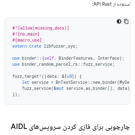
استفاده از API Rust:
#![allow(missing_docs)]
#![no_main]
#[macro_use]
extern
crate
libfuzzer_sys
;
use
binder
::{
self
,
BinderFeatures
,
Interface
};
use
binder_random_parcel_rs
::
fuzz_service
;
fuzz_target
!
(
|
data
:
&
[
u8
]
|
{
let
service
=
BnTestService
::
new_binder
(
MyServ
fuzz_service
(
&
mut
service
.
as_binder
(),
data
);
});
چارچوبی برای فازی کردن سرویس‌های AIDL