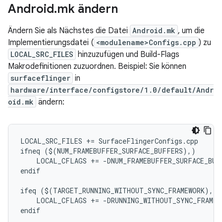
Android
.
mk ändern
Ändern Sie als Nächstes die Datei
Android.mk
, um die
Implementierungsdatei (
<modulename>Configs.cpp
) zu
LOCAL_SRC_FILES
hinzuzufügen und Build-Flags
Makrodefinitionen zuzuordnen. Beispiel: Sie können
surfaceflinger
in
hardware/interface/configstore/1.0/default/Andr
oid.mk
ändern:
LOCAL_SRC_FILES += SurfaceFlingerConfigs.cpp

ifneq ($(NUM_FRAMEBUFFER_SURFACE_BUFFERS),)

    LOCAL_CFLAGS += -DNUM_FRAMEBUFFER_SURFACE_BUF
endif

ifeq ($(TARGET_RUNNING_WITHOUT_SYNC_FRAMEWORK),tru
    LOCAL_CFLAGS += -DRUNNING_WITHOUT_SYNC_FRAMEWO