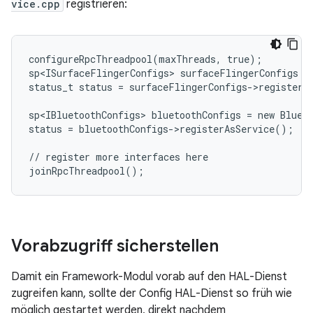
vice.cpp
registrieren:
configureRpcThreadpool(maxThreads, true);

sp<ISurfaceFlingerConfigs> surfaceFlingerConfigs = 
status_t status = surfaceFlingerConfigs->registerAs
sp<IBluetoothConfigs> bluetoothConfigs = new Blueto
status = bluetoothConfigs->registerAsService();

// register more interfaces here

Vorabzugriff sicherstellen
Damit ein Framework-Modul vorab auf den HAL-Dienst
zugreifen kann, sollte der Config HAL-Dienst so früh wie
möglich gestartet werden, direkt nachdem