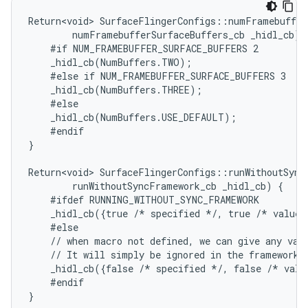
Return<void> SurfaceFlingerConfigs::numFramebuffer
        numFramebufferSurfaceBuffers_cb _hidl_cb) {
    #if NUM_FRAMEBUFFER_SURFACE_BUFFERS 2

    _hidl_cb(NumBuffers.TWO);

    #else if NUM_FRAMEBUFFER_SURFACE_BUFFERS 3

    _hidl_cb(NumBuffers.THREE);

    #else

    _hidl_cb(NumBuffers.USE_DEFAULT);

    #endif

}

Return<void> SurfaceFlingerConfigs::runWithoutSyncF
        runWithoutSyncFramework_cb _hidl_cb) {

    #ifdef RUNNING_WITHOUT_SYNC_FRAMEWORK

    _hidl_cb({true /* specified */, true /* value 
    #else

    // when macro not defined, we can give any valu
    // It will simply be ignored in the framework s
    _hidl_cb({false /* specified */, false /* valu
    #endif
