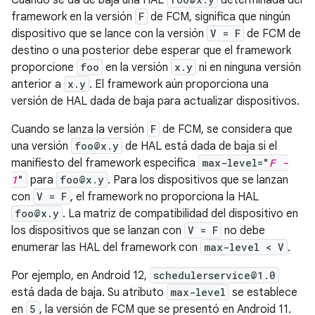
Cuando se da de baja una HAL
determinada del
framework en la versión
F
de FCM, significa que ningún
dispositivo que se lance con la versión
V = F
de FCM de
destino o una posterior debe esperar que el framework
proporcione
foo
en la versión
x.y
ni en ninguna versión
anterior a
x.y
. El framework aún proporciona una
versión de HAL dada de baja para actualizar dispositivos.
Cuando se lanza la versión
F
de FCM, se considera que
una versión
foo@x.y
de HAL está dada de baja si el
manifiesto del framework especifica
max-level="
F -
1
"
para
foo@x.y
. Para los dispositivos que se lanzan
con
V = F
, el framework no proporciona la HAL
foo@x.y
. La matriz de compatibilidad del dispositivo en
los dispositivos que se lanzan con
V = F
no debe
enumerar las HAL del framework con
max-level < V
.
Por ejemplo, en Android 12,
schedulerservice@1.0
está dada de baja. Su atributo
max-level
se establece
en
5
, la versión de FCM que se presentó en Android 11.