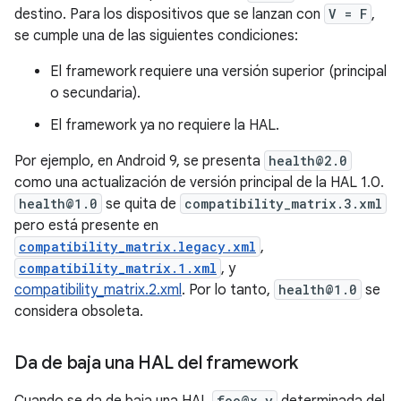
destino. Para los dispositivos que se lanzan con
V = F
,
se cumple una de las siguientes condiciones:
El framework requiere una versión superior (principal
o secundaria).
El framework ya no requiere la HAL.
Por ejemplo, en Android 9, se presenta
health@2.0
como una actualización de versión principal de la HAL 1.0.
health@1.0
se quita de
compatibility_matrix.3.xml
pero está presente en
compatibility_matrix.legacy.xml
,
compatibility_matrix.1.xml
, y
compatibility_matrix.2.xml
. Por lo tanto,
health@1.0
se
considera obsoleta.
Da de baja una HAL del framework
foo@x.y