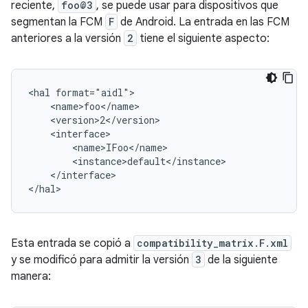
reciente,
foo@3
, se puede usar para dispositivos que
segmentan la FCM
F
de Android. La entrada en las FCM
anteriores a la versión
2
tiene el siguiente aspecto:
<hal format="aidl">

    <name>foo</name>

    <version>2</version>

    <interface>

        <name>IFoo</name>

        <instance>default</instance>

    </interface>

Esta entrada se copió a
compatibility_matrix.F.xml
y se modificó para admitir la versión
3
de la siguiente
manera: