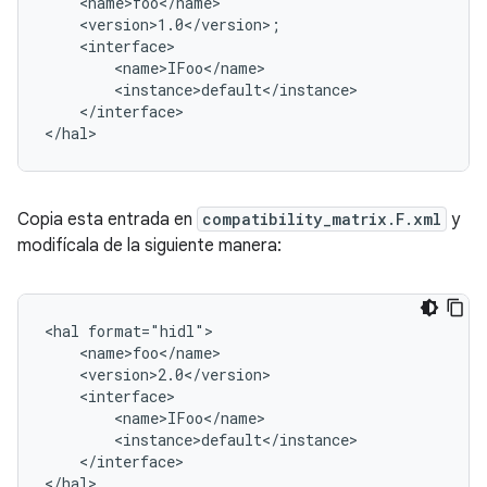
    <name>foo</name>

    <version>1.0</version>;

    <interface>

        <name>IFoo</name>

        <instance>default</instance>

    </interface>

Copia esta entrada en
compatibility_matrix.F.xml
y
modifícala de la siguiente manera:
<hal format="hidl">

    <name>foo</name>

    <version>2.0</version>

    <interface>

        <name>IFoo</name>

        <instance>default</instance>

    </interface>
