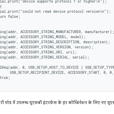
ial.print("device supports protocol 1 or higher\n");



ial.print("could not read device protocol version\n");

urn false;

ing(addr, ACCESSORY_STRING_MANUFACTURER, manufacturer);
ing(addr, ACCESSORY_STRING_MODEL, model);

ing(addr, ACCESSORY_STRING_DESCRIPTION, description);

ing(addr, ACCESSORY_STRING_VERSION, version);

ing(addr, ACCESSORY_STRING_URI, uri);

ing(addr, ACCESSORY_STRING_SERIAL, serial);

rlReq(addr, 0, USB_SETUP_HOST_TO_DEVICE | USB_SETUP_TYPE
     USB_SETUP_RECIPIENT_DEVICE, ACCESSORY_START, 0, 0,
true;

सरी मोड में उपलब्ध यूएसबी इंटरफ़ेस के हर कॉम्बिनेशन के लिए नए यूए