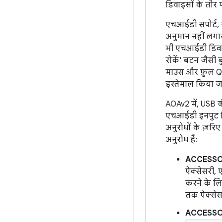
डिवाइसों के तौर
एचआईडी सपोर्ट, स्
अनुमान नहीं लगा
भी एचआईडी डिवाइ
रोकें' बटन जैसी
माउस और फ़ुल QW
इस्तेमाल किया ज
AOAv2 में, USB क
एचआईडी इनपुट डि
अनुरोधों के ज़रि
अनुरोध हैं:
ACCESSO
ऐक्सेसरी,
करने के ल
तक ऐक्सेस
ACCESSO