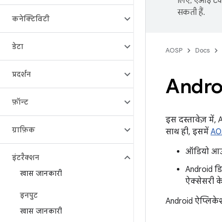
लिए, एआई टेक्
सकती हैं.
कनेक्टिविटी
डेटा
AOSP
Docs
प्रदर्शन
Andro
फ़ॉन्ट
इस दस्तावेज़ में
ग्राफ़िक
साथ ही, इसमें
AOA
ऑडियो आउट
इंटरैक्शन
Android डि
खास जानकारी
ऐक्सेसरी 
इनपुट
Android ऐप्लिके
खास जानकारी