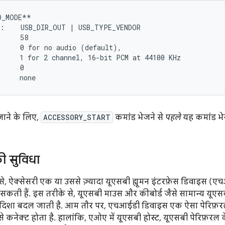
_MODE**

:    USB_DIR_OUT | USB_TYPE_VENDOR

     58

     0 for no audio (default),

     1 for 2 channel, 16-bit PCM at 44100 KHz

     0

 जाने के लिए,
ACCESSORY_START
कमांड भेजने से
पहले
यह कमांड भेज
 सुविधा
, ऐक्सेसरी एक या उससे ज़्यादा यूएसबी ह्यूमन इंटरफ़ेस डिवाइस (
सकती हैं. इस तरीके से, यूएसबी माउस और कीबोर्ड जैसे सामान्य यूए
दिशा बदल जाती है. आम तौर पर, एचआईडी डिवाइस एक ऐसा पेरिफ़रल ह
 से कनेक्ट होता है. हालांकि, एओए में यूएसबी होस्ट, यूएसबी पेरिफ़रल