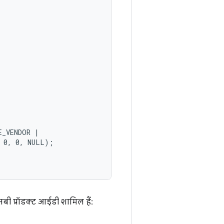


_VENDOR |

 0, 0, NULL);

सबी प्रॉडक्ट आईडी शामिल हैं: