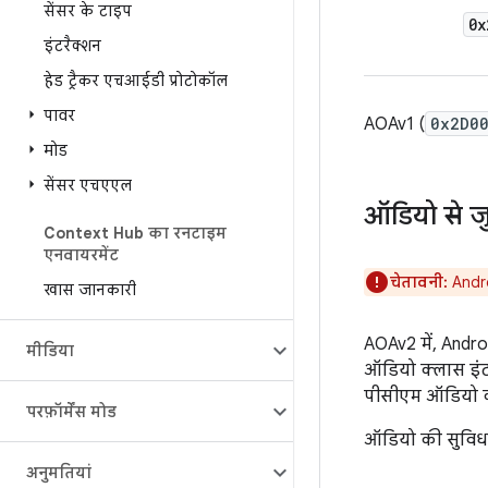
सेंसर के टाइप
0x
इंटरैक्शन
हेड ट्रैकर एचआईडी प्रोटोकॉल
पावर
AOAv1 (
0x2D0
मोड
सेंसर एचएएल
ऑडियो से ज
Context Hub का रनटाइम
एनवायरमेंट
चेतावनी:
Andro
खास जानकारी
AOAv2 में, Andro
मीडिया
ऑडियो क्लास इंट
पीसीएम ऑडियो का
परफ़ॉर्मेंस मोड
ऑडियो की सुविधा
अनुमतियां