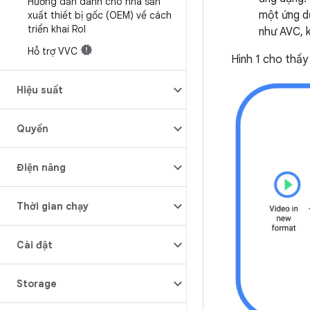
Hướng dẫn dành cho nhà sản
một ứng dụ
xuất thiết bị gốc (OEM) về cách
triển khai Ro
I
như AVC, k
Hỗ trợ VVC
Hình 1 cho thấy
Hiệu suất
Quyền
Điện năng
Thời gian chạy
Cài đặt
Storage