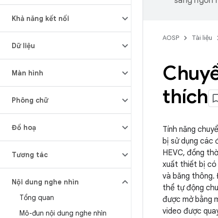
sang ngôn n
Khả năng kết nối
AOSP
Tài liệu
Dữ liệu
Chuyể
Màn hình
thích
Phông chữ
Đồ hoạ
Tính năng chuyể
bị sử dụng các 
HEVC, đồng thời
Tương tác
xuất thiết bị c
và băng thông. 
Nội dung nghe nhìn
thể tự động chu
Tổng quan
được mở bằng m
video được quay
Mô-đun nội dung nghe nhìn