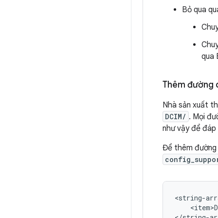
Bỏ qua qu
Chuy
Chuy
qua 
Thêm đường d
Nhà sản xuất th
DCIM/
. Mọi đ
như vậy để đáp 
Để thêm đường 
config_suppo
<string-arr
    <item>D