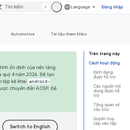
/
Đăng nhập
Automotive
Tài liệu tham khảo
Trên trang này
Cách hoạt động
tính ổn định của nền tảng
Định dạng
và quý 4 năm 2026. Để tạo
được hỗ trợ
h tệp kê khai
android-
Các nguồn nội
được chuyển đến AOSP. Để
dung được hỗ
trợ
Tổng quan về
cấu trúc
Quyền truy
cập vào tệp