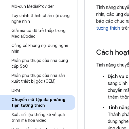
Mô-đun Media
Provider
Tính năng chuyể
nhìn, các ứng d
Tuỳ chỉnh thành phần nội dung
báo các chức nă
nghe nhìn
tương thích
trên
Giải mã có độ trễ thấp trong
Media
Codec
Củng cố khung nội dung nghe
Cách hoạ
nhìn
Phần phụ thuộc của nhà cung
Tính năng chuyể
cấp So
C
Phần phụ thuộc của nhà sản
Dịch vụ 
xuất thiết bị gốc (OEM)
sang định
chuyển mã
DRM
thêm thông
Chuyển mã tệp đa phương
tiện tương thích
Tính năng
Thành phần
Xuất số liệu thống kê về quá
trình mã hoá video
dung nghe
ứng dụng. 