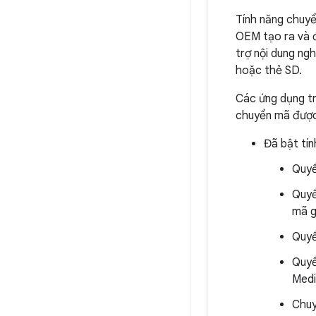
Tính năng chuyể
OEM tạo ra và 
trợ nội dung ng
hoặc thẻ SD.
Các ứng dụng tr
chuyển mã được
Đã bật tí
Quyề
Quyề
mã 
Quyề
Quyề
Medi
Chuy