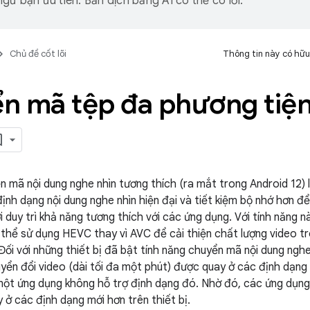
gữ bạn ưu tiên. Bản dịch bằng AI có thể có lỗi.
Chủ đề cốt lõi
Thông tin này có hữu
n mã tệp đa phương tiệ
n mã nội dung nghe nhìn tương thích (ra mắt trong Android 12) 
định dạng nội dung nghe nhìn hiện đại và tiết kiệm bộ nhớ hơn đ
 duy trì khả năng tương thích với các ứng dụng. Với tính năng 
ó thể sử dụng HEVC thay vì AVC để cải thiện chất lượng video t
Đối với những thiết bị đã bật tính năng chuyển mã nội dung nghe
yển đổi video (dài tối đa một phút) được quay ở các định dạn
ột ứng dụng không hỗ trợ định dạng đó. Nhờ đó, các ứng dụng
 ở các định dạng mới hơn trên thiết bị.