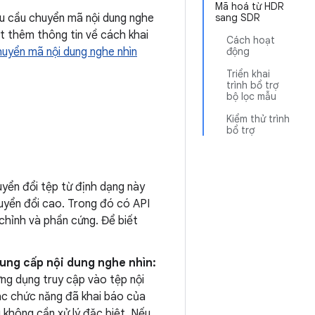
Mã hoá từ HDR
êu cầu chuyển mã nội dung nghe
sang SDR
ết thêm thông tin về cách khai
Cách hoạt
uyển mã nội dung nghe nhìn
động
Triển khai
trình bổ trợ
bộ lọc mẫu
Kiểm thử trình
bổ trợ
yển đổi tệp từ định dạng này
uyển đổi cao. Trong đó có API
chỉnh và phần cứng. Để biết
cung cấp nội dung nghe nhìn:
ng dụng truy cập vào tệp nội
ác chức năng đã khai báo của
 không cần xử lý đặc biệt. Nếu