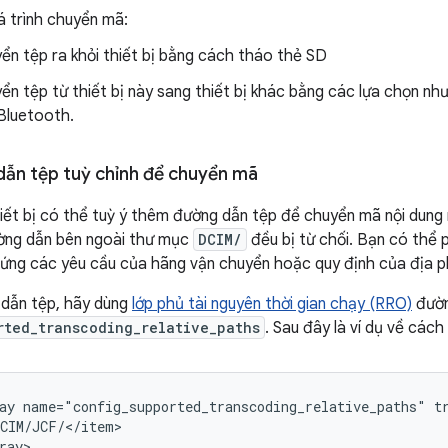
á trình chuyển mã:
ển tệp ra khỏi thiết bị bằng cách tháo thẻ SD
ển tệp từ thiết bị này sang thiết bị khác bằng các lựa chọn nh
Bluetooth.
ẫn tệp tuỳ chỉnh để chuyển mã
iết bị có thể tuỳ ý thêm đường dẫn tệp để chuyển mã nội dung
ường dẫn bên ngoài thư mục
DCIM/
đều bị từ chối. Bạn có thể
ứng các yêu cầu của hãng vận chuyển hoặc quy định của địa 
dẫn tệp, hãy dùng
lớp phủ tài nguyên thời gian chạy (RRO)
đườn
rted_transcoding_relative_paths
. Sau đây là ví dụ về các
ay name="config_supported_transcoding_relative_paths" tr
CIM/JCF/</item>
