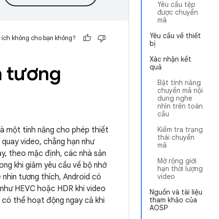
Yêu cầu tệp
được chuyển
mã
Yêu cầu về thiết
 ích không cho bạn không?
bị
Xác nhận kết
n tương
quả
Bật tính năng
chuyển mã nội
dung nghe
nhìn trên toàn
cầu
là một tính năng cho phép thiết
Kiểm tra trạng
thái chuyển
ể quay video, chẳng hạn như
mã
này, theo mặc định, các nhà sản
Mở rộng giới
rong khi giảm yêu cầu về bộ nhớ
hạn thời lượng
 nhìn tương thích, Android có
video
g như HEVC hoặc HDR khi video
Nguồn và tài liệu
 có thể hoạt động ngay cả khi
tham khảo của
AOSP