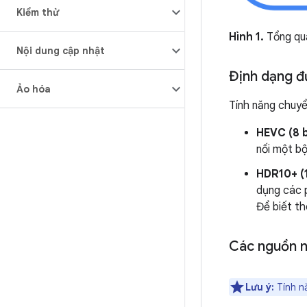
Kiểm thử
Hình 1.
Tổng qua
Nội dung cập nhật
Định dạng đư
Ảo hóa
Tính năng chuyể
HEVC (8 b
nối một b
HDR10+ (1
dụng các p
Để biết t
Các nguồn n
Lưu ý:
Tính nă