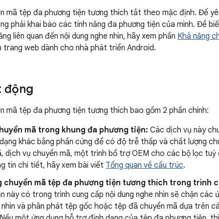
n mã tệp đa phương tiện tương thích tắt theo mặc định. Để y
ụng phải khai báo các tính năng đa phương tiện của mình. Để bi
ng liên quan đến nội dung nghe nhìn, hãy xem phần
Khả năng ch
 trang web dành cho nhà phát triển Android.
t động
n mã tệp đa phương tiện tương thích bao gồm 2 phần chính:
chuyển mã trong khung đa phương tiện:
Các dịch vụ này chu
 dạng khác bằng phần cứng để có độ trễ thấp và chất lượng ch
, dịch vụ chuyển mã, một trình bổ trợ OEM cho các bộ lọc tuỳ 
 tin chi tiết, hãy xem bài viết
Tổng quan về cấu trúc
.
 chuyển mã tệp đa phương tiện tương thích trong trình 
 này có trong trình cung cấp nội dung nghe nhìn sẽ chặn các ứ
 nhìn và phân phát tệp gốc hoặc tệp đã chuyển mã dựa trên c
Nếu một ứng dụng hỗ trợ định dạng của tệp đa phương tiện, thì