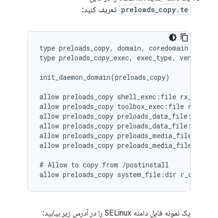
preloads_copy.te
تعریف کنید:
type preloads_copy, domain, coredomain;

type preloads_copy_exec, exec_type, vendor_fil
init_daemon_domain(preloads_copy)

allow preloads_copy shell_exec:file rx_file_pe
allow preloads_copy toolbox_exec:file rx_file_
allow preloads_copy preloads_data_file:dir cre
allow preloads_copy preloads_data_file:file cr
allow preloads_copy preloads_media_file:dir cr
allow preloads_copy preloads_media_file:file c
# Allow to copy from /postinstall

یک نمونه فایل دامنه SELinux را در آدرس زیر بیابید: