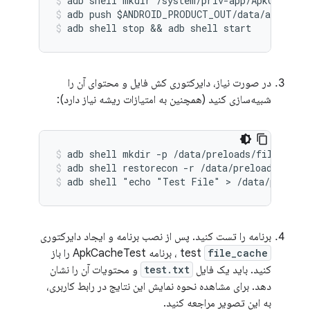
adb shell mkdir /system/priv-app/ApkCacheTe
adb push $ANDROID_PRODUCT_OUT/data/app/ApkC
adb shell stop && adb shell start
در صورت نیاز، دایرکتوری کش فایل و محتوای آن را
شبیه‌سازی کنید (همچنین به امتیازات ریشه نیاز دارد):
adb shell mkdir -p /data/preloads/file_cach
adb shell restorecon -r /data/preloads
adb shell "echo "Test File" > /data/preload
برنامه را تست کنید. پس از نصب برنامه و ایجاد دایرکتوری
file_cache
test
، برنامه ApkCacheTest را باز
کنید. باید یک فایل
test.txt
و محتویات آن را نشان
دهد. برای مشاهده نحوه نمایش این نتایج در رابط کاربری،
به این تصویر مراجعه کنید.