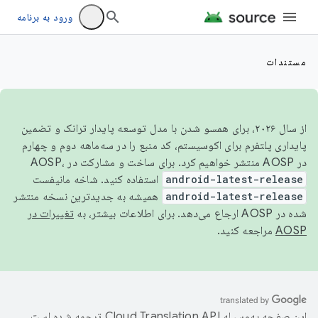
ورود به برنامه
مستندات
از سال ۲۰۲۶، برای همسو شدن با مدل توسعه پایدار ترانک و تضمین
پایداری پلتفرم برای اکوسیستم، کد منبع را در سه‌ماهه دوم و چهارم
در AOSP منتشر خواهیم کرد. برای ساخت و مشارکت در AOSP،
android-latest-release
استفاده کنید. شاخه مانیفست
android-latest-release
همیشه به جدیدترین نسخه منتشر
شده در AOSP ارجاع می‌دهد. برای اطلاعات بیشتر، به
تغییرات در
AOSP
مراجعه کنید.
این صفحه به‌وسیله
ترجمه شده است.