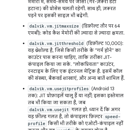
मेमोरी में, समय-समय पर जीसी (गैर-ज़रूरी डेटा
हटाना) की प्रोसेस चलती रहेगी. साथ ही, ज़रूरत
पड़ने पर इसकी साइज़ भी बढ़ेगी.
dalvik.vm.jitmaxsize
(डिफ़ॉल्ट तौर पर 64
एमबी): कोड कैश मेमोरी की ज़्यादा से ज़्यादा क्षमता.
dalvik.vm.jitthreshold
(डिफ़ॉल्ट 10,000):
यह थ्रेशोल्ड है, जिसे किसी तरीके के "गर्म होने" का
काउंटर पास करना चाहिए, ताकि तरीका JIT-
कंपाइल किया जा सके. "लोकप्रियता" काउंटर,
रनटाइम के लिए एक इंटरनल मेट्रिक है. इसमें कॉल
की संख्या, बैकवर्ड शाखाएं, और अन्य बातें शामिल हैं.
dalvik.vm.usejitprofiles
(Android 13
तक): JIT प्रोफ़ाइलें चालू हैं या नहीं; इसका इस्तेमाल
तब भी किया जा सकता है, जब
dalvik.vm.usejit
गलत हो. ध्यान दें कि अगर
यह फ़ील्ड गलत है, तो कंपाइलर फ़िल्टर
speed-
profile
किसी भी तरीके को एओटी-कंपाइल नहीं