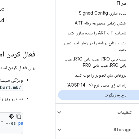
هنر TI
پیاده سازی Signed Config
اشکال زدایی مجموعه زباله ART
کامپایلر ART JIT را پیاده سازی کنید
مقدار منابع برنامه را در زمان اجرا تغییر
دهید
فعال کردن استخ
عیب یابی RRO، عیب یابی RRO، عیب
یابی RRO، عیب یابی RRO
برای فعال کردن استفاده از مخزن USAP، یکی 
پروفایل های تصویر را بوت کنید
ویژگی سیست
راه اندازی مجدد نرم (<= AOSP 14)
/build/make/target/product/runtime_libart.mk
درباره زیگوت
دستور زیر را 
تنظیمات
\"
--
es
package
\"
com
.
google
.
android
.
platform
.
runtime_na
Storage