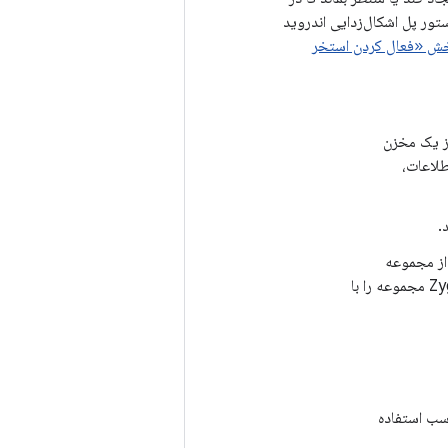
ستور پل اشکال‌زدایی اندروید
ش «فعال کردن استخر
س برای اتصال به یک USAP موجود از یک مخزن
فرآیند (PID)، گروه c و سایر اطلاعات،
می‌کند، آن USAP دیگر بخشی از مجموعه
نیست. وقتی مجموعه به یک یا تعداد کمتری USAP در مجموعه برسد، Zygote مجموعه را با
وکت دامنه یونیکس برای ارسال دستور به Zygote مناسب استفاده