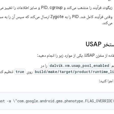
زیگوت فرآیند را منشعب می‌کند و PID، cgroup و سایر اطلاعات را تغییر می‌دهد.
وقتی فرآیند کامل شد، PID را به Zygote ارسال می‌کند که س
می‌کند.
ر USAP
از موارد زیر را انجام دهید:
م
dalvik.vm.usap_pool_enabled
را در
روی
true
تنظیم کنی
اجرا کنید:
ast
-
a
\"
com
.
google
.
android
.
gms
.
phenotype
.
FLAG_OVERRIDE