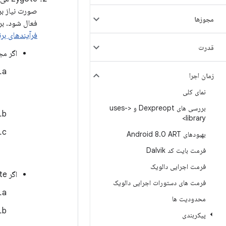
صورت نیاز برن
مجوزها
فعال شود. برای اطلاعا
فرآیندهای ب
قدرت
اگر مجموعه‌ی USAP 
زمان اجرا
نمای کلی
بررسی های Dexpreopt و <uses-
library>
بهبودهای Android 8
0 ART
.
فرمت بایت کد Dalvik
فرمت اجرایی دالویک
اگر Zygote شما با استفاده از
فرمت های دستورات اجرایی دالویک
محدودیت ها
پیکربندی