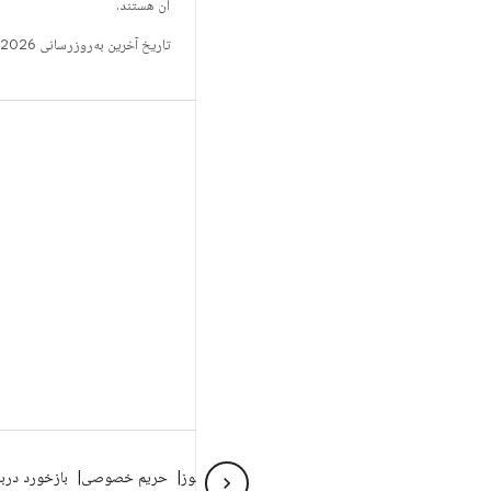
آن هستند.
تاریخ آخرین به‌روزرسانی 2026-06-18 به‌وقت ساعت هماهنگ جهانی.
ساخت
مخزن Android
الزامات
بارگیری
پیش‌نمایش کدهای دودویی
تصاویر تنظیمات کارخانه
کدهای دودویی درایور
درباره Android
انجمن
شرایط حقوقی
مجوز
حریم خصوصی
بازخورد درب