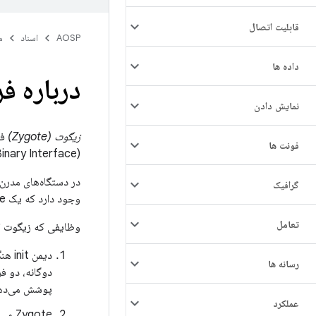
قابلیت اتصال
AOSP
اسناد
م
داده ها
درباره ف
نمایش دادن
زیگوت (Zygote)
فر
فونت ها
(Binary Interface) یکسان (ABI) عمل می‌کند.
در دستگاه‌های مدرن، مانند پیکسل ۷ و بالاتر، یک فرآیند 
گرافیک
وجود دارد که یک Zygote تخصصی است که شامل کتابخانه‌ها و منابع خاص برای فرآیندهایی است که WebViews را اجرا می‌کنند.
تعامل
وظایفی که زیگوت ان
رسانه ها
پوشش می‌ده
عملکرد
Zygote می‌تواند بلافاصله فرآیندهایی به نام