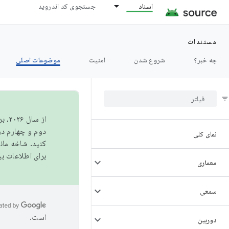
اسناد
جستجوی کد اندروید
مستندات
چه خبر؟
شروع شدن
امنیت
موضوعات اصلی
از 
دوم و چهارم در AOSP منتشر خواهیم کرد. برای ساخت و مشارکت در 
نمای کلی
کنید. شاخه ما
برای اطلاعات ب
معماری
سمعی
است.
دوربین