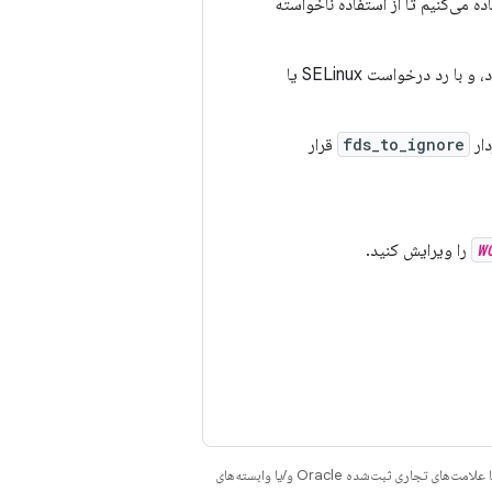
ه می‌کنیم تا از استفاده ناخواسته
اگر در حال ایجاد تغییرات چارچوبی هستید که شامل تلاش برای بارگذاری منابع در Zygote می‌شود، و با رد درخواست SELinux یا
دار
fds_to_ignore
قرار
W
را ویرایش کنید.
هستند. جاوا و OpenJDK علامت‌های تجاری یا علامت‌های تجاری ثبت‌شده Oracle و/یا وابسته‌های