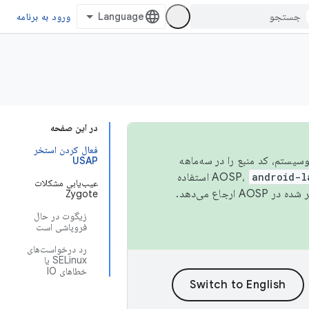
ورود به برنامه
در این صفحه
فعال کردن استخر
 اکوسیستم، کد منبع را در سه‌ماهه
USAP
android-l
استفاده
عیب‌یابی مشکلات
همیشه به جدیدترین نسخه منتشر شده در AOSP ارجاع می‌دهد.
Zygote
زیگوت در حال
فروپاشی است
رد درخواست‌های
SELinux یا
خطاهای IO