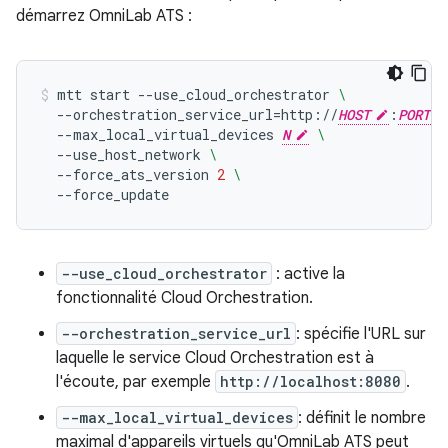
démarrez OmniLab ATS :
mtt
start
--use_cloud_orchestrator
\
--orchestration_service_url
=
http://
HOST
:
PORT
--max_local_virtual_devices
N
\
--use_host_network
\
--force_ats_version
2
\
--force_update
--use_cloud_orchestrator
: active la
fonctionnalité Cloud Orchestration.
--orchestration_service_url
: spécifie l'URL sur
laquelle le service Cloud Orchestration est à
l'écoute, par exemple
http://localhost:8080
.
--max_local_virtual_devices
: définit le nombre
maximal d'appareils virtuels qu'OmniLab ATS peut