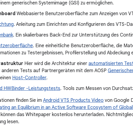
einem generischen Systemimage (GSI) zu ermöglichen.
hboard
Webbasierte Benutzeroberfläche zum Anzeigen von VTS
ichtung
. Anleitung zum Einrichten und Konfigurieren des VTS-D
enbank
. Ein skalierbares Back-End zur Unterstützung des Cont
tzeroberfläche
. Eine einheitliche Benutzeroberfläche, die Ma
rmationen zu Testergebnissen, Profilerstellung und Abdeckung ef
rastruktur
Hier wird die Architektur einer
automatisierten Test
 anderen Tests auf Partnergeräten mit dem AOSP
Generische
 einen
Host-Controller
.
nd HWBinder -Leistungstests
. Tools zum Messen von Durchsat
tionen finden Sie im
Android VTS Products Video
von Google D
ting an Equilibrium in an Active Software Ecosystem of Global
können das Whitepaper kostenlos herunterladen. Nichtmitglied
g lesen.