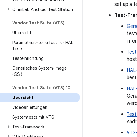
set up a t
Omni
Lab Android Test Station
Test-Fr
Vendor Test Suite (VTS)
Gerä
Übersicht
test
info
Parametrisierter GTest für HAL-
Tests
Test
Testeinrichtung
host
Generisches System-Image
HAL-
(GSI)
best
Vendor Test Suite (VTS) 10
HAL-
Gerä
Übersicht
werd
Videoanleitungen
Test
Systemtests mit VTS
Andr
Test-Framework
VTS-
VTS-Dashboard