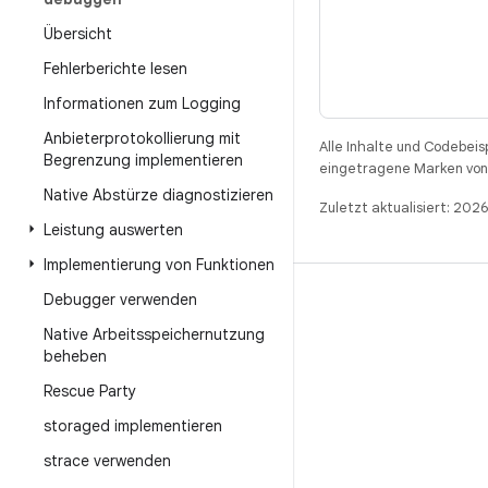
Übersicht
Fehlerberichte lesen
Informationen zum Logging
Anbieterprotokollierung mit
Alle Inhalte und Codebeis
Begrenzung implementieren
eingetragene Marken von 
Native Abstürze diagnostizieren
Zuletzt aktualisiert: 202
Leistung auswerten
Implementierung von Funktionen
Debugger verwenden
BUILD
Native Arbeitsspeichernutzung
Android-Repository
beheben
Anforderungen
Rescue Party
Wird heruntergeladen
storaged implementieren
Vorschau von Binärcodes anzeigen
strace verwenden
Werksbilder