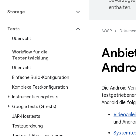
bevorzugte 
enthalten.
Storage
Tests
AOSP
Dokumen
Übersicht
Anbiet
Workflow für die
Testentwicklung
Androi
Übersicht
Einfache Build-Konfiguration
Komplexe Testkonfiguration
Die Android Ven
testgetriebenen
Instrumentierungstests
Android die fol
Google
Tests (GTests)
Videoanle
JAR-Hosttests
und Androi
Testzuordnung
Systemtes
Tests mit Atest ausführen