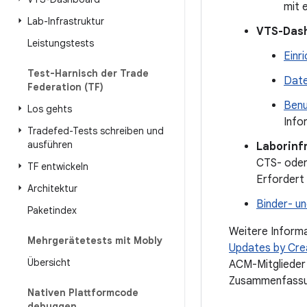
mit 
Lab-Infrastruktur
VTS-Das
Leistungstests
Einr
Test-Harnisch der Trade
Dat
Federation (TF)
Benu
Los gehts
Info
Tradefed-Tests schreiben und
ausführen
Laborinf
CTS- oder
TF entwickeln
Erfordert
Architektur
Binder- u
Paketindex
Weitere Informa
Mehrgerätetests mit Mobly
Updates by Crea
Übersicht
ACM-Mitglieder 
Zusammenfassun
Nativen Plattformcode
debuggen