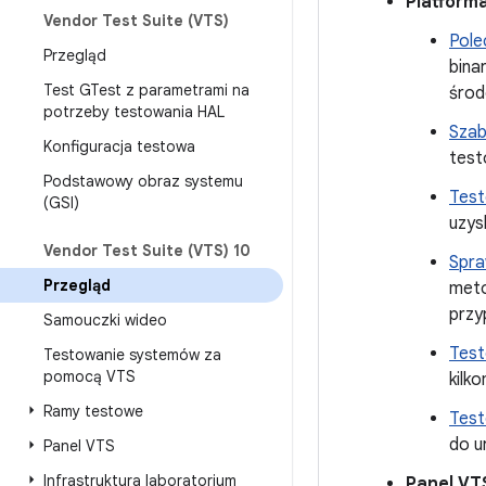
Platform
Vendor Test Suite (VTS)
Pole
Przegląd
bina
Test GTest z parametrami na
środ
potrzeby testowania HAL
Szab
Konfiguracja testowa
test
Podstawowy obraz systemu
Test
(GSI)
uzys
Vendor Test Suite (VTS) 10
Spra
Przegląd
meto
przy
Samouczki wideo
Test
Testowanie systemów za
pomocą VTS
kilk
Ramy testowe
Test
do u
Panel VTS
Infrastruktura laboratorium
Panel VT