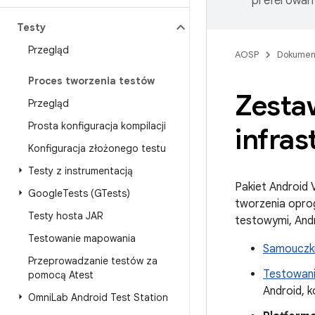
preferowany
Testy
Przegląd
AOSP
Dokumen
Proces tworzenia testów
Zesta
Przegląd
Prosta konfiguracja kompilacji
infras
Konfiguracja złożonego testu
Testy z instrumentacją
Pakiet Android 
Google
Tests (GTests)
tworzenia opro
Testy hosta JAR
testowymi, And
Testowanie mapowania
Samouczki
Przeprowadzanie testów za
Testowan
pomocą Atest
Android, 
Omni
Lab Android Test Station