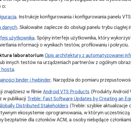
 o:
iguracja
. Instrukcje konfigurowania i konfigurowania panelu VTS
 danych
. Skalowalne zaplecze do obsługi panelu trybu ciągłej in
rfejs użytkownika
. Spójny interfejs użytkownika, który wykorzy
ietlania informacji o wynikach testów, profilowaniu i pokryciu.
uktura laboratorium
Opis architektury z
automatyzowanej infr
lub innych testów na urządzeniach partnerów z ogólnym obr
a hosta
.
jności binder i hwbinder
. Narzędzia do pomiaru przepustowości
i znajdziesz w filmie
Android VTS Products
(Produkty Android
 w publikacji
Treble: Fast Software Updates by Creating an Equi
obally Distributed Stakeholders
(Treble: szybkie aktualizacje
tywnym ekosystemie oprogramowania, w którym uczestniczą z
ny bezpłatnie dla członków ACM, a osoby niebędące członkami