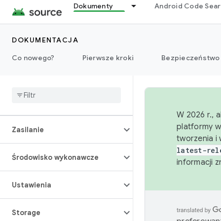
Dokumenty
Android Code Sea
Interakcja
DOKUMENTACJA
Multimedia
Co nowego?
Pierwsze kroki
Bezpieczeństwo
Wydajność
Uprawnienia
W 2026 r., 
platformy w
Zasilanie
tworzenia i
latest-rel
Środowisko wykonawcze
informacji 
Ustawienia
Storage