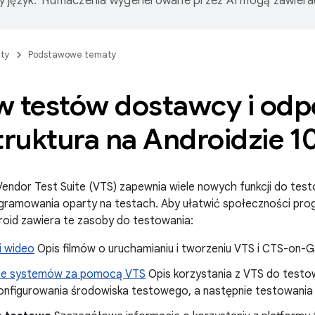
 język. Tłumaczenia wygenerowane przez AI mogą zawiera
ty
Podstawowe tematy
w testów dostawcy i odp
truktura na Androidzie 10
Vendor Test Suite (VTS) zapewnia wiele nowych funkcji do tes
gramowania oparty na testach. Aby ułatwić społeczności prog
roid zawiera te zasoby do testowania:
 wideo
Opis filmów o uruchamianiu i tworzeniu VTS i CTS-on-GSI
ie systemów za pomocą VTS
Opis korzystania z VTS do testo
konfigurowania środowiska testowego, a następnie testowania