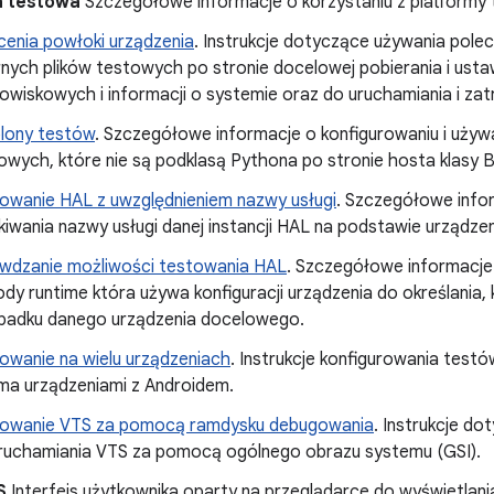
a testowa
Szczegółowe informacje o korzystaniu z platformy 
cenia powłoki urządzenia
. Instrukcje dotyczące używania pol
rnych plików testowych po stronie docelowej pobierania i usta
owiskowych i informacji o systemie oraz do uruchamiania i za
lony testów
. Szczegółowe informacje o konfigurowaniu i uż
owych, które nie są podklasą Pythona po stronie hosta klasy 
owanie HAL z uwzględnieniem nazwy usługi
. Szczegółowe info
kiwania nazwy usługi danej instancji HAL na podstawie urządzen
wdzanie możliwości testowania HAL
. Szczegółowe informacje
dy runtime która używa konfiguracji urządzenia do określania,
padku danego urządzenia docelowego.
owanie na wielu urządzeniach
. Instrukcje konfigurowania testó
oma urządzeniami z Androidem.
owanie VTS za pomocą ramdysku debugowania
. Instrukcje d
ruchamiania VTS za pomocą ogólnego obrazu systemu (GSI).
S
Interfejs użytkownika oparty na przeglądarce do wyświetla