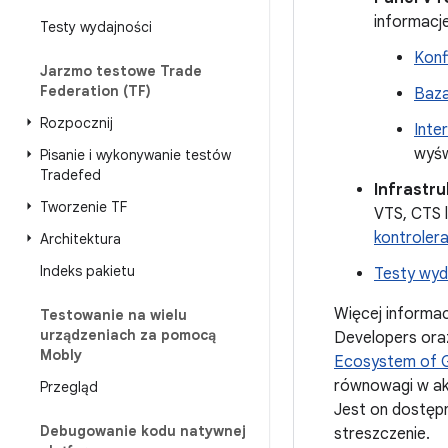
informacje
Testy wydajności
Konf
Jarzmo testowe Trade
Federation (TF)
Baza
Rozpocznij
Inte
wyśw
Pisanie i wykonywanie testów
Tradefed
Infrastr
Tworzenie TF
VTS, CTS 
kontroler
Architektura
Indeks pakietu
Testy wyda
Więcej informacj
Testowanie na wielu
urządzeniach za pomocą
Developers oraz
Mobly
Ecosystem of Gl
równowagi w ak
Przegląd
Jest on dostęp
Debugowanie kodu natywnej
streszczenie.