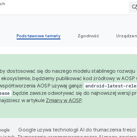
rch
Podstawowe tematy
Zgodność
Urządzen
aby dostosować się do naszego modelu stabilnego rozwoju t
 ekosystemie, będziemy publikować kod źródłowy w AOSP w
 współtworzenia AOSP używaj gałęzi
android-latest-rele
ease
będzie zawsze odwoływać się do najnowszej wersji pr
znajdziesz w artykule
Zmiany w AOSP
.
Google używa technologii AI do tłumaczenia treści