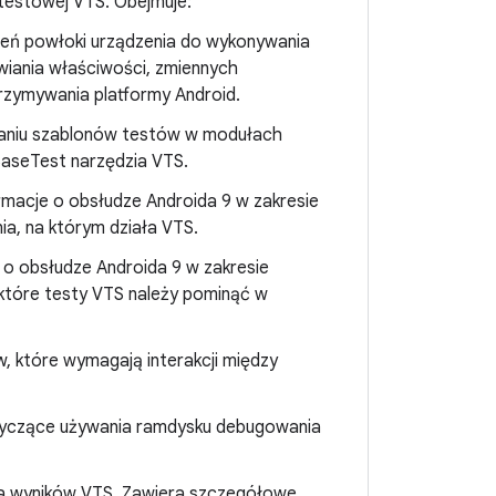
testowej VTS. Obejmuje:
eceń powłoki urządzenia do wykonywania
wiania właściwości, zmiennych
trzymywania platformy Android.
ywaniu szablonów testów w modułach
BaseTest narzędzia VTS.
rmacje o obsłudze Androida 9 w zakresie
ia, na którym działa VTS.
 o obsłudze Androida 9 w zakresie
 które testy VTS należy pominąć w
w, które wymagają interakcji między
otyczące używania ramdysku debugowania
nia wyników VTS. Zawiera szczegółowe