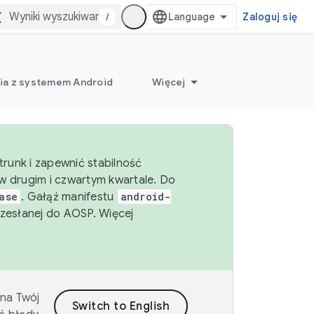
/
Zaloguj się
ia z systemem Android
Więcej
runk i zapewnić stabilność
 drugim i czwartym kwartale. Do
ase
. Gałąź manifestu
android-
zesłanej do AOSP. Więcej
 na Twój