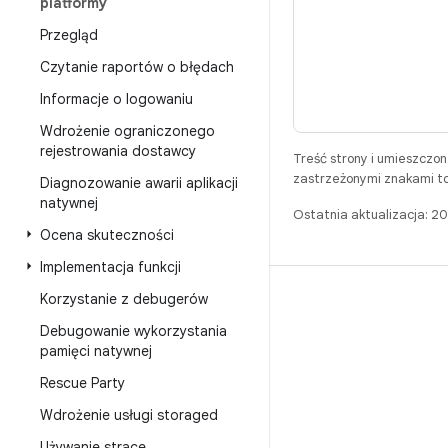
platformy
Przegląd
Czytanie raportów o błędach
Informacje o logowaniu
Wdrożenie ograniczonego
rejestrowania dostawcy
Treść strony i umieszczo
zastrzeżonymi znakami to
Diagnozowanie awarii aplikacji
natywnej
Ostatnia aktualizacja: 
Ocena skuteczności
Implementacja funkcji
Korzystanie z debugerów
BUILD
Debugowanie wykorzystania
Repozytorium Androida
pamięci natywnej
Wymagania
Rescue Party
Pobieranie
Wdrożenie usługi storaged
Wyświetl podgląd plików binarnych
Używanie strace