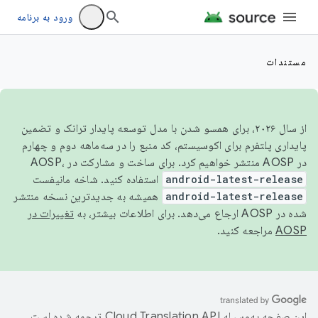
ورود به برنامه
مستندات
از سال ۲۰۲۶، برای همسو شدن با مدل توسعه پایدار ترانک و تضمین
پایداری پلتفرم برای اکوسیستم، کد منبع را در سه‌ماهه دوم و چهارم
در AOSP منتشر خواهیم کرد. برای ساخت و مشارکت در AOSP،
android-latest-release
استفاده کنید. شاخه مانیفست
android-latest-release
همیشه به جدیدترین نسخه منتشر
شده در AOSP ارجاع می‌دهد. برای اطلاعات بیشتر، به
تغییرات در
AOSP
مراجعه کنید.
این صفحه به‌وسیله
ترجمه شده است.