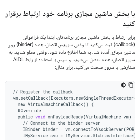
با بخش ماشین مجازی برنامه خود ارتباط برقرار
کنید
برای ارتباط با بخش ماشین مجازی برنامه‌تان، ابتدا یک فراخوانی
(callback) ثبت می‌کنید تا وقتی سرویس اتصال‌دهنده (binder) روی
ماشین مجازی آماده شد، به شما اطلاع داده شود. وقتی مطلع شدید، به
سرور اتصال‌دهنده متصل می‌شوید و سپس با استفاده از رابط AIDL
سفارشی با سرور صحبت می‌کنید. برای مثال:
//
Register
the
callback
vm
.
setCallback
(
Executors
.
newSingleThreadExecutor
()
new
VirtualmachineCallback
()
{
@
Override
public
void
onPayloadReady
(
VirtualMachine
vm
)
{
//
Connect
to
the
binder
server
IBinder
binder
=
vm
.
connectToVsockServer
(
PORT
)
IMyService
svc
=
IMyService
.
Stub
.
asInterface
(
b