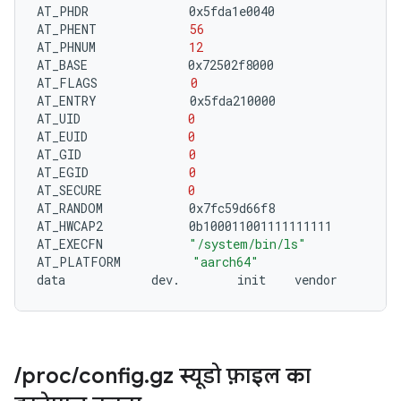
AT_PHDR
0x5fda1e0040

AT_PHENT
56
AT_PHNUM
12
AT_BASE
0x72502f8000

AT_FLAGS
0
AT_ENTRY
0x5fda210000

AT_UID
0
AT_EUID
0
AT_GID
0
AT_EGID
0
AT_SECURE
0
AT_RANDOM
0x7fc59d66f8

AT_HWCAP2
0b100011001111111111

AT_EXECFN
"/system/bin/ls"
AT_PLATFORM
"aarch64"
data
dev.
init
/
proc
/
config
.
gz स्यूडो फ़ाइल का