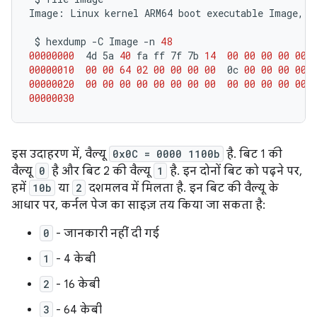
Image:
Linux
kernel
ARM64
boot
executable
Image,
l
$
hexdump
-C
Image
-n
48
00000000
4d
5a
40
fa
ff
7f
7b
14
00
00
00
00
00
00000010
00
00
64
02
00
00
00
00
0c
00
00
00
00
00000020
00
00
00
00
00
00
00
00
00
00
00
00
00
00000030
इस उदाहरण में, वैल्यू
0x0C = 0000 1100b
है. बिट 1 की
वैल्यू
0
है और बिट 2 की वैल्यू
1
है. इन दोनों बिट को पढ़ने पर,
हमें
10b
या
2
दशमलव में मिलता है. इन बिट की वैल्यू के
आधार पर, कर्नल पेज का साइज़ तय किया जा सकता है:
0
- जानकारी नहीं दी गई
1
- 4 केबी
2
- 16 केबी
3
- 64 केबी