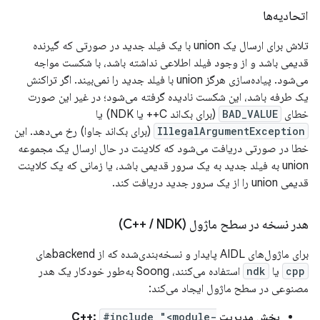
اتحادیه‌ها
تلاش برای ارسال یک union با یک فیلد جدید در صورتی که گیرنده
قدیمی باشد و از وجود فیلد اطلاعی نداشته باشد، با شکست مواجه
می‌شود. پیاده‌سازی هرگز union با فیلد جدید را نمی‌بیند. اگر تراکنش
یک طرفه باشد، این شکست نادیده گرفته می‌شود؛ در غیر این صورت
خطای
BAD_VALUE
(برای بک‌اند C++ یا NDK) یا
IllegalArgumentException
(برای بک‌اند جاوا) رخ می‌دهد. این
خطا در صورتی دریافت می‌شود که کلاینت در حال ارسال یک مجموعه
union به فیلد جدید به یک سرور قدیمی باشد، یا زمانی که یک کلاینت
قدیمی union را از یک سرور جدید دریافت کند.
هدر نسخه در سطح ماژول (C++
NDK)
/
برای ماژول‌های AIDL پایدار و نسخه‌بندی‌شده که از backendهای
cpp
یا
ndk
استفاده می‌کنند، Soong به‌طور خودکار یک هدر
مصنوعی در سطح ماژول ایجاد می‌کند:
بخش مدیریت C++:
#include "<module-