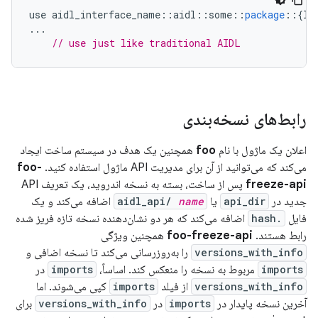
use
aidl_interface_name
::
aidl
::
some
::
package
::
{
IF
...
// use just like traditional AIDL
رابط‌های نسخه‌بندی
اعلان یک ماژول با نام
foo
همچنین یک هدف در سیستم ساخت ایجاد
می‌کند که می‌توانید از آن برای مدیریت API ماژول استفاده کنید.
foo-
freeze-api
پس از ساخت، بسته به نسخه اندروید، یک تعریف API
جدید در
api_dir
یا
name
aidl_api/
اضافه می‌کند و یک
فایل
.hash
اضافه می‌کند که هر دو نشان‌دهنده نسخه تازه فریز شده
رابط هستند.
foo-freeze-api
همچنین ویژگی
versions_with_info
را به‌روزرسانی می‌کند تا نسخه اضافی و
imports
مربوط به نسخه را منعکس کند. اساساً،
imports
در
versions_with_info
از فیلد
imports
کپی می‌شوند. اما
آخرین نسخه پایدار در
imports
در
versions_with_info
برای