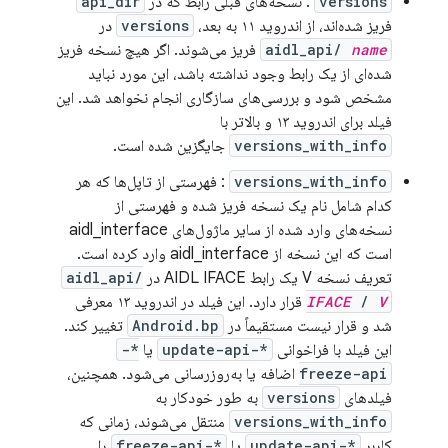
versions
: نسخه‌های قبلی رابط که در
api_dir
فریز شده‌اند، از اندروید ۱۱ به بعد،
versions
در
name
aidl_api/
فریز می‌شوند. اگر هیچ نسخه فریز
شده‌ای از یک رابط وجود نداشته باشد، این مورد نباید
مشخص شود و بررسی‌های سازگاری انجام نخواهد شد. این
فیلد برای اندروید ۱۳ و بالاتر با
versions_with_info
جایگزین شده است.
versions_with_info
: فهرستی از تاپل‌ها که هر
کدام شامل نام یک نسخه فریز شده و فهرستی از
نسخه‌های وارد شده از سایر ماژول‌های aidl_interface
است که این نسخه از aidl_interface وارد کرده است.
تعریف نسخه V یک رابط AIDL IFACE در
aidl_api/
V
/
IFACE
قرار دارد. این فیلد در اندروید ۱۳ معرفی
شد و قرار نیست مستقیماً در
Android.bp
تغییر کند.
این فیلد با فراخوانی
*-update-api
یا
*-
freeze-api
اضافه یا به‌روزرسانی می‌شود. همچنین،
فیلدهای
versions
به طور خودکار به
versions_with_info
منتقل می‌شوند، زمانی که
کاربر
*-update-api
یا
*-freeze-api
را