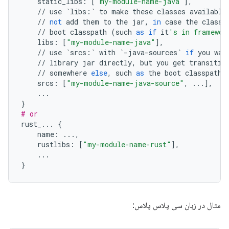
static_libs
:
[
"my-module-name-java"
],
//
use
`
libs
:
`
to
make
these
classes
available
//
not
add
them
to
the
jar
,
in
case
the
classe
//
boot
classpath
(
such
as
if
it
's in framewor
libs
:
[
"my-module-name-java"
],
//
use
`
srcs
:
`
with
`
-
java
-
sources
`
if
you
wan
//
library
jar
directly
,
but
you
get
transitiv
//
somewhere
else
,
such
as
the
boot
classpath
srcs
:
[
"my-module-name-java-source"
,
...
],
...
}
# or
rust_
...
{
name
:
...
,
rustlibs
:
[
"my-module-name-rust"
],
...
}
مثال در زبان سی پلاس پلاس: