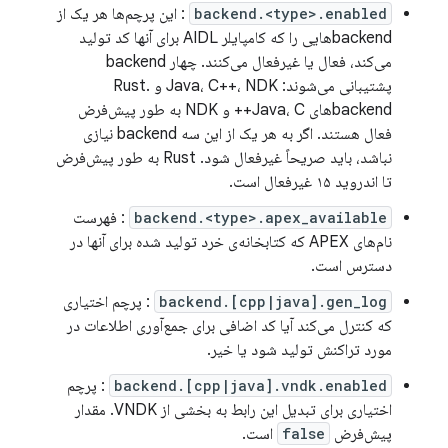
backend.<type>.enabled
: این پرچم‌ها هر یک از
backendهایی را که کامپایلر AIDL برای آنها کد تولید
می‌کند، فعال یا غیرفعال می‌کنند. چهار backend
پشتیبانی می‌شوند: Java، C++، NDK و Rust.
backendهای Java، C++ و NDK به طور پیش‌فرض
فعال هستند. اگر به هر یک از این سه backend نیازی
نباشد، باید صریحاً غیرفعال شود. Rust به طور پیش‌فرض
تا اندروید ۱۵ غیرفعال است.
backend.<type>.apex_available
: فهرست
نام‌های APEX که کتابخانه‌ی خرد تولید شده برای آنها در
دسترس است.
backend.[cpp|java].gen_log
: پرچم اختیاری
که کنترل می‌کند آیا کد اضافی برای جمع‌آوری اطلاعات در
مورد تراکنش تولید شود یا خیر.
backend.[cpp|java].vndk.enabled
: پرچم
اختیاری برای تبدیل این رابط به بخشی از VNDK. مقدار
پیش‌فرض
false
است.