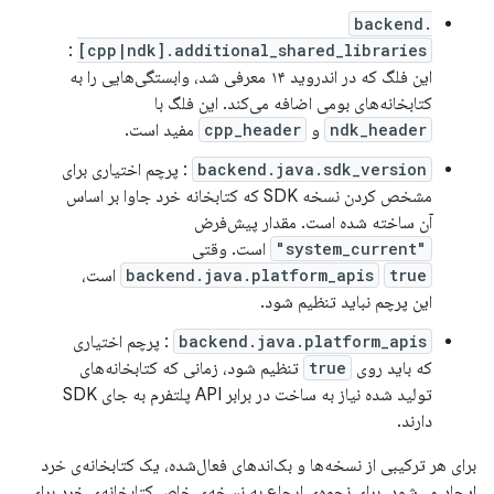
backend.
:
[cpp|ndk].additional_shared_libraries
این فلگ که در اندروید ۱۴ معرفی شد، وابستگی‌هایی را به
کتابخانه‌های بومی اضافه می‌کند. این فلگ با
ndk_header
و
cpp_header
مفید است.
backend.java.sdk_version
: پرچم اختیاری برای
مشخص کردن نسخه SDK که کتابخانه خرد جاوا بر اساس
آن ساخته شده است. مقدار پیش‌فرض
"system_current"
است. وقتی
true
backend.java.platform_apis
است،
این پرچم نباید تنظیم شود.
backend.java.platform_apis
: پرچم اختیاری
که باید روی
true
تنظیم شود، زمانی که کتابخانه‌های
تولید شده نیاز به ساخت در برابر API پلتفرم به جای SDK
دارند.
برای هر ترکیبی از نسخه‌ها و بک‌اندهای فعال‌شده، یک کتابخانه‌ی خرد
ایجاد می‌شود. برای نحوه‌ی ارجاع به نسخه‌ی خاص کتابخانه‌ی خرد برای