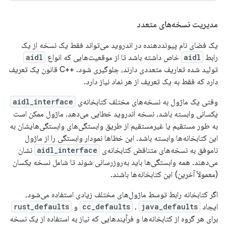
مدیریت نسخه‌های متعدد
یک فضای نام پیونددهنده در اندروید می‌تواند فقط یک نسخه از یک
رابط
aidl
خاص داشته باشد تا از موقعیت‌هایی که انواع
aidl
تولید شده تعاریف متعددی دارند، جلوگیری شود. ++C قانون یک تعریف
دارد که فقط به یک تعریف از هر نماد نیاز دارد.
وقتی یک ماژول به نسخه‌های مختلف کتابخانه‌ی
aidl_interface
یکسانی وابسته باشد، نسخه اندروید خطایی می‌دهد. ماژول ممکن است
به طور مستقیم یا غیرمستقیم از طریق وابستگی‌های وابستگی‌هایشان به
این کتابخانه‌ها وابسته باشد. این خطاها نمودار وابستگی را از ماژول
ناموفق به نسخه‌های متناقض کتابخانه‌ی
aidl_interface
نشان
می‌دهند. همه وابستگی‌ها باید به‌روزرسانی شوند تا شامل نسخه یکسان
(معمولاً آخرین) این کتابخانه‌ها باشند.
اگر کتابخانه رابط توسط ماژول‌های مختلف زیادی استفاده می‌شود،
ایجاد
java_defaults
،
cc_defaults
و
rust_defaults
برای هر گروه از کتابخانه‌ها و فرآیندهایی که نیاز به استفاده از یک نسخه