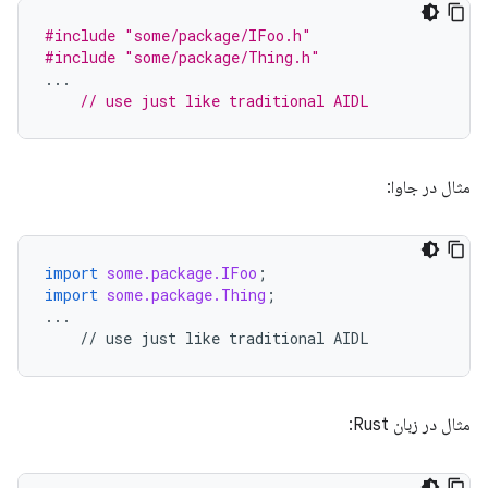
#include
"some/package/IFoo.h"
#include
"some/package/Thing.h"
...
// use just like traditional AIDL
مثال در جاوا:
import
some.package.IFoo
;
import
some.package.Thing
;
...
//
use
just
like
traditional
AIDL
مثال در زبان Rust: