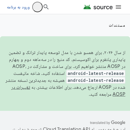
ورود به برنامه
مستندات
از سال ۲۰۲۶، برای همسو شدن با مدل توسعه پایدار ترانک و تضمین
پایداری پلتفرم برای اکوسیستم، کد منبع را در سه‌ماهه دوم و چهارم
در AOSP منتشر خواهیم کرد. برای ساخت و مشارکت در AOSP،
android-latest-release
استفاده کنید. شاخه مانیفست
android-latest-release
همیشه به جدیدترین نسخه منتشر
شده در AOSP ارجاع می‌دهد. برای اطلاعات بیشتر، به
تغییرات در
AOSP
مراجعه کنید.
این صفحه به‌وسیله
ترجمه شده است.