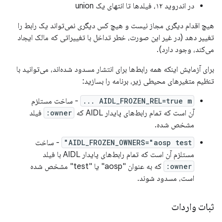
در اندروید ۱۲، فیلدها تا انتهای یک union
هیچ اقدام دیگری مجاز نیست و هیچ کس دیگری نمی‌تواند یک رابط را
تغییر دهد (در غیر این صورت، خطر تداخل با تغییراتی که مالک ایجاد
می‌کند، وجود دارد).
برای آزمایش اینکه همه رابط‌ها برای انتشار مسدود شده‌اند، می‌توانید با
تنظیم متغیرهای محیطی زیر، برنامه را بسازید:
AIDL_FROZEN_REL=true m ...
- ساخت مستلزم
آن است که تمام رابط‌های پایدار AIDL که
owner:
فیلد
مشخص شده.
AIDL_FROZEN_OWNERS="aosp test"
- ساخت
مستلزم آن است که تمام رابط‌های پایدار AIDL با فیلد
owner:
که به عنوان "aosp" یا "test" مشخص شده
است، مسدود شوند.
ثبات واردات