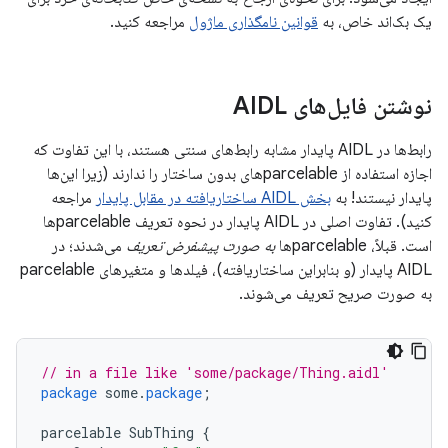
یک بک‌اند خاص، به
قوانین نامگذاری ماژول
مراجعه کنید.
نوشتن فایل‌های AIDL
رابط‌ها در AIDL پایدار مشابه رابط‌های سنتی هستند، با این تفاوت که
اجازه استفاده از parcelableهای بدون ساختار را ندارند (زیرا این‌ها
پایدار نیستند! به
بخش AIDL ساختاریافته در مقابل پایدار
مراجعه
کنید). تفاوت اصلی در AIDL پایدار در نحوه تعریف parcelableها
است. قبلاً، parcelableها
به صورت پیشفرض تعریف
می‌شدند؛ در
AIDL پایدار (و بنابراین ساختاریافته)، فیلدها و متغیرهای parcelable
به صورت صریح تعریف می‌شوند.
// in a file like 'some/package/Thing.aidl'
package
some
.
package
;
parcelable
SubThing
{