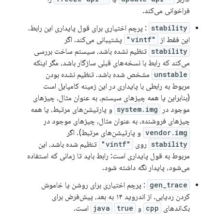
فراخوانی می‌کند.
stability
: پرچم اختیاری برای قول پایداری این رابط.
این فقط از
"vintf"
پشتیبانی می‌کند. اگر
stability
تنظیم نشده باشد، سیستم ساخت بررسی
می‌کند که رابط با نسخه‌های قبلی سازگار باشد، مگر اینکه
unstable
مشخص شده باشد. تنظیم نشده بودن
مربوط به رابطی با پایداری در این زمینه کامپایل است
(بنابراین یا همه چیزهای سیستم، به عنوان مثال، چیزهای
موجود در
system.img
و پارتیشن‌های مرتبط، یا همه
چیزهای فروشنده، به عنوان مثال، چیزهای موجود در
vendor.img
و پارتیشن‌های مرتبط). اگر
stability
روی
"vintf"
تنظیم شده باشد، این
مربوط به قول پایداری است: رابط باید تا زمانی که استفاده
می‌شود، پایدار نگه داشته شود.
gen_trace
: پرچم اختیاری برای روشن یا خاموش
کردن ردیابی. از اندروید ۱۴ به بعد، پیش‌فرض برای
بک‌اندهای
cpp
و
true
java
است.