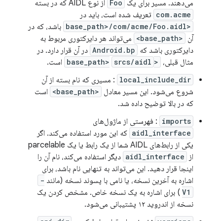
می‌دهند. مسیر برای یک
Foo
از نوع AIDL که در بسته
com.acme
تعریف شده است، باید در
<base_path>/com/acme/Foo.aidl
باشد، که در
آن
<base_path>
می‌تواند هر دایرکتوری مربوط به
دایرکتوری باشد که
Android.bp
در آن قرار دارد. در
مثال قبلی،
<base_path>
srcs/aidl
است.
local_include_dir
: مسیری که نام بسته از آن
شروع می‌شود. این مسیر معادل
<base_path>
است
که در بالا توضیح داده شد.
imports
: فهرستی از ماژول‌های
aidl_interface
که این مورد استفاده می‌کند. اگر
یکی از رابط‌های AIDL شما از یک رابط یا یک parcelable
از
aidl_interface
دیگر استفاده می‌کند، نام آن را
اینجا قرار دهید. این می‌تواند به تنهایی نام باشد، برای
اشاره به آخرین نسخه، یا نامی با پسوند نسخه (مانند
-
V1
) برای اشاره به یک نسخه خاص. مشخص کردن یک
نسخه از اندروید ۱۲ پشتیبانی می‌شود.