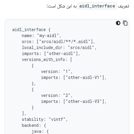
تعریف
aidl_interface
به این شکل است:
aidl_interface {

    name: "my-aidl",

    srcs: ["srcs/aidl/**/*.aidl"],

    local_include_dir: "srcs/aidl",

    imports: ["other-aidl"],

    versions_with_info: [

        {

            version: "1",

            imports: ["other-aidl-V1"],

        },

        {

            version: "2",

            imports: ["other-aidl-V3"],

        }

    ],

    stability: "vintf",

    backend: {

        java: {
