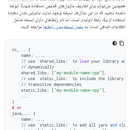
همچنین می‌تواند برای تعاریف ماژول‌های قدیمی استفاده شود). توجه
داشته باشید که در این مثال‌ها، نسخه وجود ندارد، بنابراین نشان دهنده
استفاده از یک رابط ناپایدار است، اما نام رابط‌های دارای نسخه شامل
اطلاعات اضافی است، به
بخش نسخه‌بندی رابط‌ها
مراجعه کنید.
cc_
...
{
name
:
...
,
//
use
`
shared_libs
:
`
to
load
your
library
and
//
dynamically
shared_libs
:
[
"my-module-name-cpp"
],
//
use
`
static_libs
:
`
to
include
the
library
i
//
transitive
dependencies
static_libs
:
[
"my-module-name-cpp"
],
...
}
# or
java_
...
{
name
:
...
,
//
use
`
static_libs
:
`
to
add
all
jars
and
clas