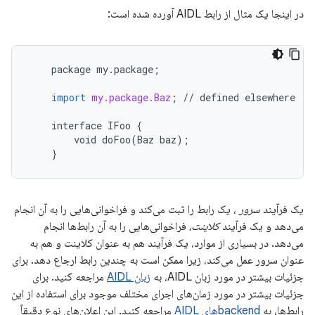
در اینجا یک مثال از رابط AIDL آورده شده است:
package
my
.
package
;
import
my.package.Baz
;
//
defined
elsewhere
interface
IFoo
{
void
doFoo
(
Baz
baz
);
}
یک فرآیند
سرور
، یک رابط را ثبت می‌کند و فراخوانی‌هایی را به آن انجام
می‌دهد و یک فرآیند
کلاینت،
فراخوانی‌هایی را به آن رابط‌ها انجام
می‌دهد. در بسیاری از موارد، یک فرآیند هم به عنوان کلاینت و هم به
عنوان سرور عمل می‌کند، زیرا ممکن است به چندین رابط ارجاع دهد. برای
جزئیات بیشتر در مورد زبان AIDL، به
زبان AIDL
مراجعه کنید. برای
جزئیات بیشتر در مورد زمان‌های اجرای مختلف موجود برای استفاده از این
رابط‌ها، به
backendهای AIDL
مراجعه کنید. این اعلان‌های نوع دقیقاً