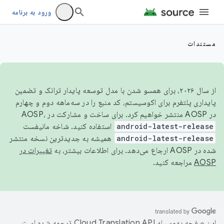
ورود به برنامه
مستندات
از سال ۲۰۲۶، برای همسو شدن با مدل توسعه پایدار ترانک و تضمین
پایداری پلتفرم برای اکوسیستم، کد منبع را در سه‌ماهه دوم و چهارم
در AOSP منتشر خواهیم کرد. برای ساخت و مشارکت در AOSP،
android-latest-release
استفاده کنید. شاخه مانیفست
android-latest-release
همیشه به جدیدترین نسخه منتشر
شده در AOSP ارجاع می‌دهد. برای اطلاعات بیشتر، به
تغییرات در
AOSP
مراجعه کنید.
این صفحه به‌وسیله
ترجمه شده است.