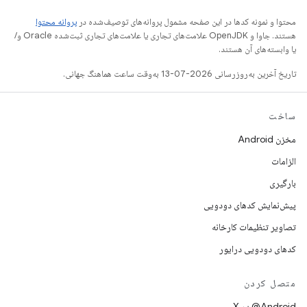
محتوا و نمونه کدها در این صفحه مشمول پروانه‌های توصیف‌شده در
پروانه محتوا
هستند. جاوا و OpenJDK علامت‌های تجاری یا علامت‌های تجاری ثبت‌شده Oracle و/
یا وابسته‌های آن هستند.
تاریخ آخرین به‌روزرسانی 2026-07-13 به‌وقت ساعت هماهنگ جهانی.
ساخت
مخزن Android
الزامات
بارگیری
پیش‌نمایش کدهای دودویی
تصاویر تنظیمات کارخانه
کدهای دودویی درایور
متصل کردن
‫‎@Android در X