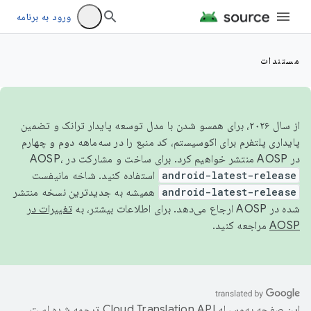
ورود به برنامه
مستندات
از سال ۲۰۲۶، برای همسو شدن با مدل توسعه پایدار ترانک و تضمین
پایداری پلتفرم برای اکوسیستم، کد منبع را در سه‌ماهه دوم و چهارم
در AOSP منتشر خواهیم کرد. برای ساخت و مشارکت در AOSP،
android-latest-release
استفاده کنید. شاخه مانیفست
android-latest-release
همیشه به جدیدترین نسخه منتشر
شده در AOSP ارجاع می‌دهد. برای اطلاعات بیشتر، به
تغییرات در
AOSP
مراجعه کنید.
این صفحه به‌وسیله
ترجمه شده است.