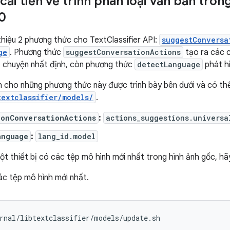
cải tiến về trình phân loại văn bản tro
0
 thiệu 2 phương thức cho TextClassifier API:
suggestConversa
ge
. Phương thức
suggestConversationActions
tạo ra các c
ò chuyện nhất định, còn phương thức
detectLanguage
phát hi
 cho những phương thức này được trình bày bên dưới và có thể
textclassifier/models/
.
ionConversationActions
:
actions_suggestions.universa
anguage
:
lang_id.model
t thiết bị có các tệp mô hình mới nhất trong hình ảnh gốc, hã
ác tệp mô hình mới nhất.