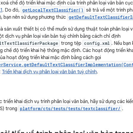
 xoá chế độ triển khai mặc định của trình phân loại văn bản cục
.1
. Do đó,
getLocalTextClassifier()
sẽ trả về một trình ph
bộ, bạn nên sử dụng phương thức
getDefaultTextClassifierI
hà sản xuất thiết bị có thể muốn sử dụng thuật toán phân loại 
ột dịch vụ phân loại văn bản tuỳ chỉnh bằng cách chỉ định
ltTextClassifierPackage
trong tệp
config.xml
. Nếu bạn 
g chế độ triển khai hệ thống mặc định. Các hoạt động triển kh
ủa hoạt động triển khai mặc định bằng cách gọi
erService.getDefaultTextClassifierImplementation(Con
t
Triển khai dịch vụ phân loại văn bản tuỳ chỉnh
.
 triển khai dịch vụ trình phân loại văn bản, hãy sử dụng các ki
TS) trong
platform/cts/tests/tests/textclassifier/
.