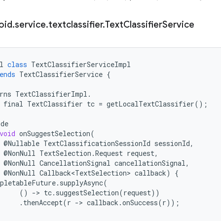
oid
.
service
.
textclassifier
.
Text
Classifier
Service
l
class
TextClassifierServiceImpl
ends
TextClassifierService
{
rns
TextClassifierImpl
.
final
TextClassifier
tc
=
getLocalTextClassifier
();
ide
void
onSuggestSelection
(
@
Nullable
TextClassificationSessionId
sessionId
,
@
NonNull
TextSelection
.
Request
request
,
@
NonNull
CancellationSignal
cancellationSignal
,
@
NonNull
Callback<TextSelection>
callback
)
{
pletableFuture
.
supplyAsync
(
()
-
>
tc
.
suggestSelection
(
request
))
.
thenAccept
(
r
-
>
callback
.
onSuccess
(
r
));