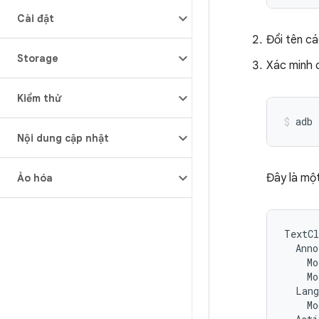
Cài đặt
Đổi tên cá
Storage
Xác minh c
Kiểm thử
Nội dung cập nhật
Đây là một
Ảo hóa
TextCl
  Anno
    Mo
    Mo
  Lang
    Mo