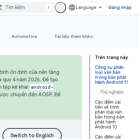
/
Đăng nhập
Automotive
Tài liệu tham khảo
Trên trang này
Công cụ phân
tính ổn định của nền tảng
loại văn bản
trong bản phát
và quý 4 năm 2026. Để tạo
hành Android 11
h tệp kê khai
android-
Thử nghiệm
được chuyển đến AOSP. Để
Các điểm cải
tiến về trình
phân loại văn
bản trong bản
phát hành
Android 10
Các điểm cải