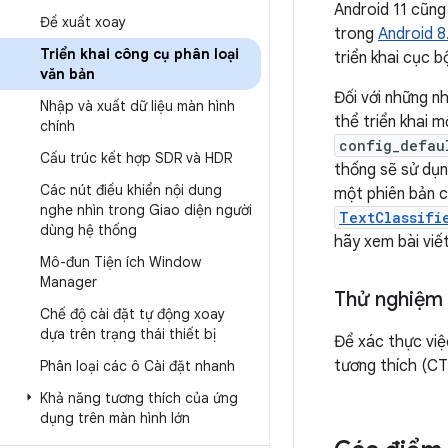
Android 11 cũng
Đề xuất xoay
trong
Android 8
Triển khai công cụ phân loại
triển khai cục 
văn bản
Đối với những n
Nhập và xuất dữ liệu màn hình
thể triển khai m
chính
config_defau
Cấu trúc kết hợp SDR và HDR
thống sẽ sử dụn
Các nút điều khiển nội dung
một phiên bản c
nghe nhìn trong Giao diện người
TextClassifi
dùng hệ thống
hãy xem bài viế
Mô-đun Tiện ích Window
Manager
Thử nghiệm
Chế độ cài đặt tự động xoay
dựa trên trạng thái thiết bị
Để xác thực việc
tương thích (C
Phân loại các ô Cài đặt nhanh
Khả năng tương thích của ứng
dụng trên màn hình lớn