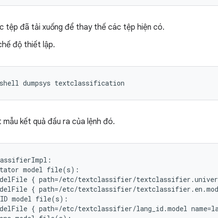
c tệp đã tải xuống để thay thế các tệp hiện có.
hế độ thiết lập.
 mẫu kết quả đầu ra của lệnh đó.
assifierImpl:

tator model file(s):

delFile { path=/etc/textclassifier/textclassifier.univer
delFile { path=/etc/textclassifier/textclassifier.en.mod
ID model file(s):

delFile { path=/etc/textclassifier/lang_id.model name=la