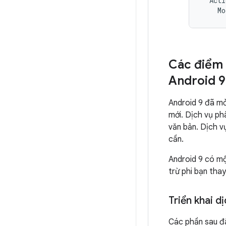
  Acti
    Mo
Các điểm 
Android 9
Android 9 đã m
mới. Dịch vụ ph
văn bản. Dịch v
cần.
Android 9 có mộ
trừ phi bạn thay
Triển khai d
Các phần sau đâ