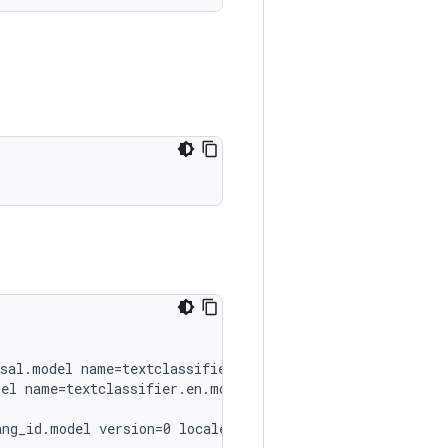
sal.model name=textclassifier.universal.model version=60
el name=textclassifier.en.model version=608 locales=en }
ng_id.model version=0 locales=und }
