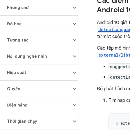
Các điểm 
Phông chữ
Android 1
Android 10 giới
Đồ hoạ
detectLangua
từ một cuộc tr
Tương tác
Các tệp mô hình
external/lib
Nội dung nghe nhìn
suggest
Hiệu suất
detectL
Để phát hành mộ
Quyền
Tìm nạp c
Điện năng
Thời gian chạy