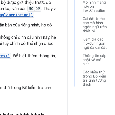
 bộ được giới thiệu trước đó
Mô hình mạng
nơ-ron
ân loại văn bản
NO_OP
. Thay vì
TextClassifier
mplementation()
.
Cài đặt trước
các mô hình
văn bản của riêng mình, họ có
ngôn ngữ trên
thiết bị
không chỉ định cấu hình này, hệ
Kiểm tra các
ai tuỳ chỉnh có thể nhận được
mô-đun ngôn
ngữ đã cài đặt
text)
. Để biết thêm thông tin,
Thông tin cập
nhật về mô
hình
Các kiểm thử
trong Bộ kiểm
tra tính tương
thích
ểm thử trong Bộ kiểm tra tính