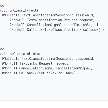
ide
void
onClassifyText
(
@
Nullable
TextClassificationSessionId
sessionId
,
@
NonNull
TextClassification
.
Request
request
,
@
NonNull
CancellationSignal
cancellationSignal
,
@
NonNull
Callback<TextClassification>
callback
)
{
ide
void
onGenerateLinks
(
@
Nullable
TextClassificationSessionId
sessionId
,
@
NonNull
TextLinks
.
Request
request
,
@
NonNull
CancellationSignal
cancellationSignal
,
@
NonNull
Callback<TextLinks>
callback
)
{