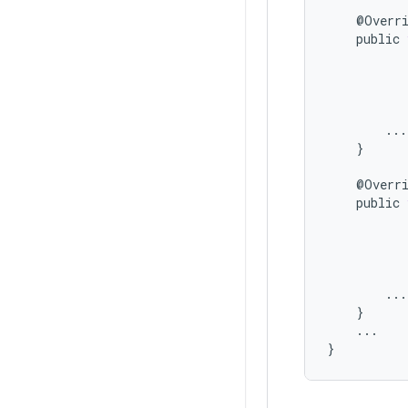
@
Overr
public
...
}
@
Overr
public
...
}
...
}