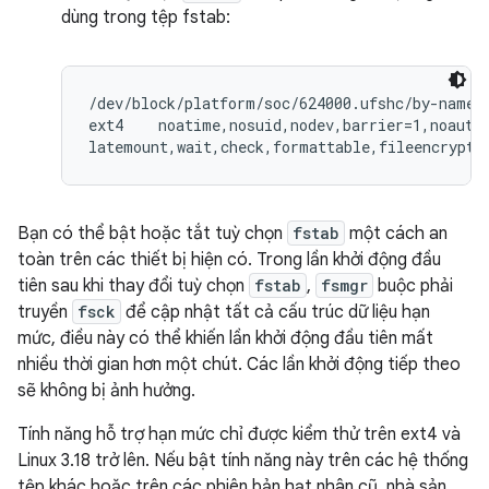
dùng trong tệp fstab:
/dev/block/platform/soc/624000.ufshc/by-name/u
ext4    noatime,nosuid,nodev,barrier=1,noauto_
latemount,wait,check,formattable,fileencrypti
Bạn có thể bật hoặc tắt tuỳ chọn
fstab
một cách an
toàn trên các thiết bị hiện có. Trong lần khởi động đầu
tiên sau khi thay đổi tuỳ chọn
fstab
,
fsmgr
buộc phải
truyền
fsck
để cập nhật tất cả cấu trúc dữ liệu hạn
mức, điều này có thể khiến lần khởi động đầu tiên mất
nhiều thời gian hơn một chút. Các lần khởi động tiếp theo
sẽ không bị ảnh hưởng.
Tính năng hỗ trợ hạn mức chỉ được kiểm thử trên ext4 và
Linux 3.18 trở lên. Nếu bật tính năng này trên các hệ thống
tệp khác hoặc trên các phiên bản hạt nhân cũ, nhà sản