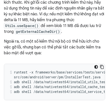
kích thước. Khi gỡ lỗi các chương trình kiểm thử này, hãy
sử dụng thông tin này để xác định nguyên nhân gây ra bất
kỳ sự khác biệt nào. Ví dụ: nếu một kiểm thử không đạt với
delta là 11 MB, hãy kiểm tra phương thức
Utils.useSpace()
để xem blob 11 MB đã được lưu trữ
trong
getExternalCacheDir()
.
Ngoài ra, có một số kiểm thử nội bộ có thể hữu ích cho
việc gỡ lỗi, nhưng bạn có thể phải tắt các bước kiểm tra
bảo mật để vượt qua:
runtest -x frameworks/base/services/tests/service
  src/com/android/server/pm/InstallerTest.java
adb shell /data/nativetest64/installd_utils_test
adb shell /data/nativetest64/installd_cache_test
adb shell /data/nativetest64/installd_service_te