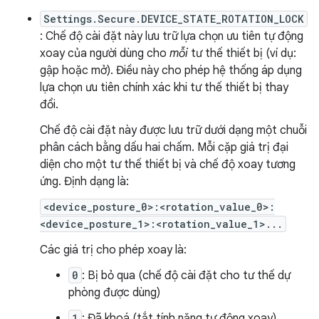
Settings.Secure.DEVICE_STATE_ROTATION_LOCK
: Chế độ cài đặt này lưu trữ lựa chọn ưu tiên tự động
xoay của người dùng cho
mỗi
tư thế thiết bị (ví dụ:
gập hoặc mở). Điều này cho phép hệ thống áp dụng
lựa chọn ưu tiên chính xác khi tư thế thiết bị thay
đổi.
Chế độ cài đặt này được lưu trữ dưới dạng một chuỗi
phân cách bằng dấu hai chấm. Mỗi cặp giá trị đại
diện cho một tư thế thiết bị và chế độ xoay tương
ứng. Định dạng là:
<device_posture_0>:<rotation_value_0>:
<device_posture_1>:<rotation_value_1>...
Các giá trị cho phép xoay là:
0
: Bị bỏ qua (chế độ cài đặt cho tư thế dự
phòng được dùng)
1
: Đã khoá (tắt tính năng tự động xoay)