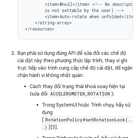
<item>@null</item>
<!--
No
descriptio
is
not
settable
by
the
user)
<item>Auto-rotate
when
</string-array>

Bạn phải sử dụng đúng API để sửa đổi các chế độ
cài đặt này theo phương thức lập trình, thay vì ghi
trực tiếp vào trình cung cấp chế độ cài đặt, để ngăn
chặn hành vi không nhất quán:
Cách thay đổi trạng thái khoá xoay hiện tại
(sửa đổi
ACCELEROMETER_ROTATION
):
Trong SystemUI hoặc Trình chạy, hãy sử
dụng
[
RotationPolicy#setRotationLock(..
.)
][5].