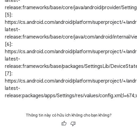
latest-
release:frameworks/base/core/java/android/provider/Setting
[5]:
https://cs.android.com/android/platform/superproject/+/andr
latest-
release:frameworks/base/core/java/com/android/internal/vi
[6]:
https://cs.android.com/android/platform/superproject/+/andr
latest-
release:frameworks/base/packages/SettingsLib/DeviceState
[7]:
https://cs.android.com/android/platform/superproject/+/andr
latest-
release:packages/apps/Settings/res/values/config.xml;l
Thông tin này có hữu ích không cho bạn không?