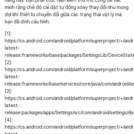
năng này. Bạn phải thực hiện kiểm thử thủ công để xác
minh rằng chế độ cài đặt tự động xoay thay đổi như mong
đợi khi thiết bị chuyển đổi giữa các trạng thái vật lý mà
bạn đã định cấu hình.
[1]:
https://cs.android.com/android/platform/superproject/+/andr
latest-
release:frameworks/base/packages/SettingsLib/DeviceState
[2]:
https://cs.android.com/android/platform/superproject/+/andr
latest-
release:frameworks/base/services/core/java/com/android/s
[3]:
https://cs.android.com/android/platform/superproject/+/andr
latest-
release:packages/apps/Settings/src/com/android/settings/d
[4]:
https://cs.android.com/android/platform/superproject/+/andr