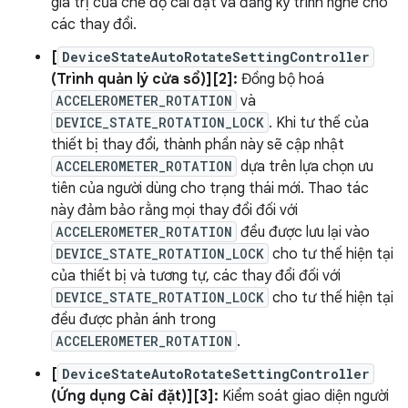
giá trị của chế độ cài đặt và đăng ký trình nghe cho
các thay đổi.
[
DeviceStateAutoRotateSettingController
(Trình quản lý cửa sổ)][2]:
Đồng bộ hoá
ACCELEROMETER_ROTATION
và
DEVICE_STATE_ROTATION_LOCK
. Khi tư thế của
thiết bị thay đổi, thành phần này sẽ cập nhật
ACCELEROMETER_ROTATION
dựa trên lựa chọn ưu
tiên của người dùng cho trạng thái mới. Thao tác
này đảm bảo rằng mọi thay đổi đối với
ACCELEROMETER_ROTATION
đều được lưu lại vào
DEVICE_STATE_ROTATION_LOCK
cho tư thế hiện tại
của thiết bị và tương tự, các thay đổi đối với
DEVICE_STATE_ROTATION_LOCK
cho tư thế hiện tại
đều được phản ánh trong
ACCELEROMETER_ROTATION
.
[
DeviceStateAutoRotateSettingController
(Ứng dụng Cài đặt)][3]:
Kiểm soát giao diện người