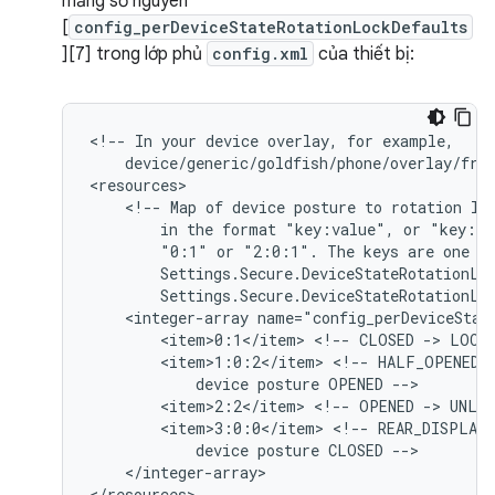
mảng số nguyên
[
config_perDeviceStateRotationLockDefaults
][7] trong lớp phủ
config.xml
của thiết bị:
<!--
In
your
device
overlay,
for
device/generic/goldfish/phone/overlay/fra
<!--
Map
of
device
posture
to
rotation
lo
in
the
format
"key:value",
or
"key:va
"0:1"
or
"2:0:1".
The
keys
are
one
Settings.Secure.DeviceStateRotationLo
Settings.Secure.DeviceStateRotationLo
<integer-array
<item>0:1</item>
<!--
CLOSED
->
LOCK
<item>1:0:2</item>
<!--
HALF_OPENED
device
posture
OPENED
<item>2:2</item>
<!--
OPENED
->
UNLO
<item>3:0:0</item>
<!--
REAR_DISPLAY
device
posture
CLOSED
</integer-array>
