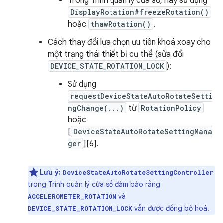
Trong Trình quản lý cửa sổ, hãy sử dụng
DisplayRotation#freezeRotation()
hoặc
thawRotation()
.
Cách thay đổi lựa chọn ưu tiên khoá xoay cho
một trạng thái thiết bị cụ thể (sửa đổi
DEVICE_STATE_ROTATION_LOCK
):
Sử dụng
requestDeviceStateAutoRotateSetti
ngChange(...)
từ
RotationPolicy
hoặc
[
DeviceStateAutoRotateSettingMana
ger
][6].
Lưu ý:
DeviceStateAutoRotateSettingController
trong Trình quản lý cửa sổ đảm bảo rằng
và
ACCELEROMETER_ROTATION
vẫn được đồng bộ hoá.
DEVICE_STATE_ROTATION_LOCK