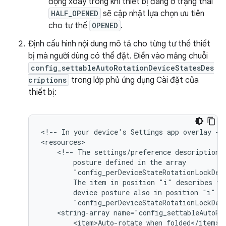
động xoay trong khi thiết bị đang ở trạng thái
HALF_OPENED
sẽ cập nhật lựa chọn ưu tiên
cho tư thế
OPENED
.
Định cấu hình nội dung mô tả cho từng tư thế thiết
bị mà người dùng có thể đặt. Điền vào mảng chuỗi
config_settableAutoRotationDeviceStatesDes
criptions
trong lớp phủ ứng dụng Cài đặt của
thiết bị:
<!--
In
your
device's
Settings
app
overlay
-->
<!--
The
settings/preference
description
posture
defined
in
the
The
item
in
position
"i"
describes
th
device
posture
also
in
position
"i"
i
"config_perDeviceStateRotationLockDef
<string-array
<item>Auto-rotate
when