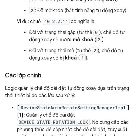
2
: Đã mở khóa (bật tính năng tự động xoay)
Ví dụ: chuỗi
"0:2:2:1"
có nghĩa là:
Đối với trạng thái gập (tư thế
0
), chế độ tự
động xoay sẽ
được mở khoá
(
2
).
Đối với trạng thái mở (tư thế
2
), chế độ tự
động xoay sẽ
bị khoá
(
1
).
Các lớp chính
Logic quản lý chế độ cài đặt tự động xoay dựa trên trạng
thái thiết bị do các lớp sau xử lý:
[
DeviceStateAutoRotateSettingManagerImpl
]
[1]:
Quản lý chế độ cài đặt
DEVICE_STATE_ROTATION_LOCK
. Nó cung cấp các
phương thức để cập nhật chế độ cài đặt, truy xuất