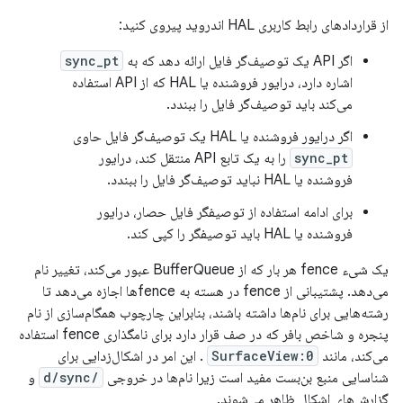
از قراردادهای رابط کاربری HAL اندروید پیروی کنید:
اگر API یک توصیف‌گر فایل ارائه دهد که به
sync_pt
اشاره دارد، درایور فروشنده یا HAL که از API استفاده
می‌کند باید توصیف‌گر فایل را ببندد.
اگر درایور فروشنده یا HAL یک توصیف‌گر فایل حاوی
sync_pt
را به یک تابع API منتقل کند، درایور
فروشنده یا HAL نباید توصیف‌گر فایل را ببندد.
برای ادامه استفاده از توصیفگر فایل حصار، درایور
فروشنده یا HAL باید توصیفگر را کپی کند.
یک شیء fence هر بار که از BufferQueue عبور می‌کند، تغییر نام
می‌دهد. پشتیبانی از fence در هسته به fenceها اجازه می‌دهد تا
رشته‌هایی برای نام‌ها داشته باشند، بنابراین چارچوب همگام‌سازی از نام
پنجره و شاخص بافر که در صف قرار دارد برای نامگذاری fence استفاده
می‌کند، مانند
SurfaceView:0
. این امر در اشکال‌زدایی برای
شناسایی منبع بن‌بست مفید است زیرا نام‌ها در خروجی
/d/sync
و
گزارش‌های اشکال ظاهر می‌شوند.