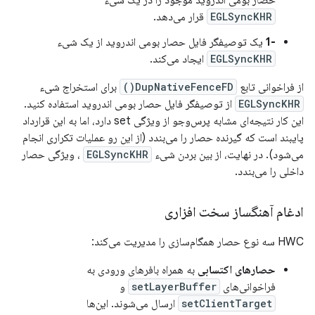
حصار بومی اندروید موجود را در یک شیء
EGLSyncKHR
قرار می‌دهد.
-1
یک توصیفگر فایل حصار بومی اندروید از یک شیء
EGLSyncKHR
ایجاد می‌کند.
از فراخوانی تابع
DupNativeFenceFD()
برای استخراج شیء
EGLSyncKHR
از توصیفگر فایل حصار بومی اندروید استفاده کنید.
این کار نتیجه‌ای مشابه پرس‌وجو از ویژگی set دارد، اما به این قرارداد
پایبند است که گیرنده حصار را می‌بندد (از این رو عملیات تکراری انجام
می‌شود). در نهایت، از بین بردن شیء
EGLSyncKHR
، ویژگی حصار
داخلی را می‌بندد.
ادغام آهنگساز سخت افزاری
HWC سه نوع حصار همگام‌سازی را مدیریت می‌کند:
حصارهای اکتسابی
به همراه بافرهای ورودی به
فراخوانی‌های
setLayerBuffer
و
setClientTarget
ارسال می‌شوند. این‌ها