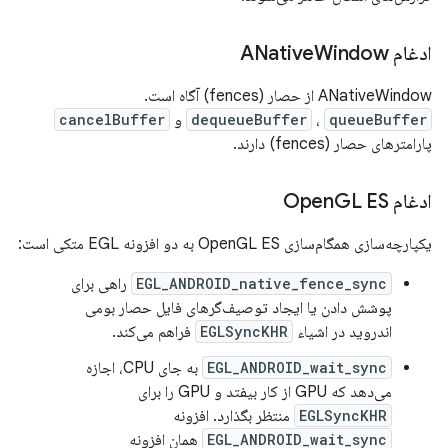
ادغام ANative
Window
ANativeWindow از حصار (fences) آگاه است.
queueBuffer
،
dequeueBuffer
و
cancelBuffer
پارامترهای حصار (fences) دارند.
ادغام Open
GL ES
یکپارچه‌سازی همگام‌سازی OpenGL ES به دو افزونه EGL متکی است:
EGL_ANDROID_native_fence_sync
راهی برای
پوشش دادن یا ایجاد توصیف‌گرهای فایل حصار بومی
اندروید در اشیاء
EGLSyncKHR
فراهم می‌کند.
EGL_ANDROID_wait_sync
به جای CPU، اجازه
می‌دهد که GPU از کار بیفتد و GPU را برای
EGLSyncKHR
منتظر بگذارد. افزونه
EGL_ANDROID_wait_sync
همان افزونه