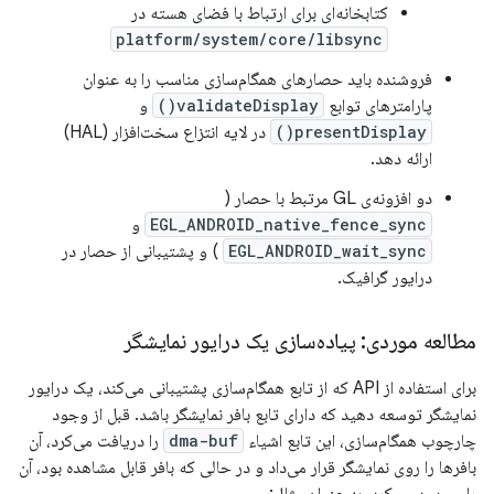
کتابخانه‌ای برای ارتباط با فضای هسته در
platform/system/core/libsync
فروشنده باید حصارهای همگام‌سازی مناسب را به عنوان
پارامترهای توابع
validateDisplay()
و
presentDisplay()
در لایه انتزاع سخت‌افزار (HAL)
ارائه دهد.
دو افزونه‌ی GL مرتبط با حصار (
EGL_ANDROID_native_fence_sync
و
EGL_ANDROID_wait_sync
) و پشتیبانی از حصار در
درایور گرافیک.
مطالعه موردی: پیاده‌سازی یک درایور نمایشگر
برای استفاده از API که از تابع همگام‌سازی پشتیبانی می‌کند، یک درایور
نمایشگر توسعه دهید که دارای تابع بافر نمایشگر باشد. قبل از وجود
چارچوب همگام‌سازی، این تابع اشیاء
dma-buf
را دریافت می‌کرد، آن
بافرها را روی نمایشگر قرار می‌داد و در حالی که بافر قابل مشاهده بود، آن