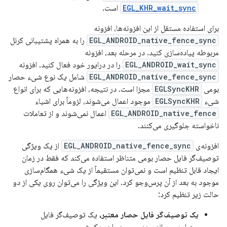
EGL_KHR_wait_sync
است.
برای استفاده مستقل از این افزونه‌ها، افزونه
EGL_ANDROID_native_fence_sync
را به همراه پشتیبانی کرنل
مربوطه پیاده‌سازی کنید. در مرحله بعد، افزونه
EGL_ANDROID_wait_sync
را در درایور خود فعال کنید. افزونه
EGL_ANDROID_native_fence_sync
شامل یک نوع شیء حصار
بومی
EGLSyncKHR
مجزا است. در نتیجه، افزونه‌هایی که برای انواع
شیء
EGLSyncKHR
موجود اعمال می‌شوند، لزوماً برای اشیاء
EGL_ANDROID_native_fence
اعمال نمی‌شوند و از تعاملات
ناخواسته جلوگیری می‌کنند.
افزونه‌ی
EGL_ANDROID_native_fence_sync
از یک ویژگی
توصیف‌گر فایل حصار بومی متناظر استفاده می‌کند که فقط در زمان
ایجاد قابل تنظیم است و نمی‌توان مستقیماً از یک شیء همگام‌سازی
موجود به بعد از آن پرس‌وجو کرد. این ویژگی را می‌توان روی یکی از دو
حالت زیر تنظیم کرد:
یک توصیف‌گر فایل حصار معتبر،
یک توصیف‌گر فایل