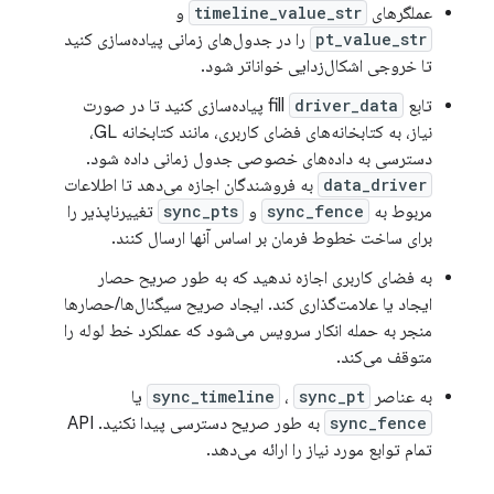
عملگرهای
timeline_value_str
و
pt_value_str
را در جدول‌های زمانی پیاده‌سازی کنید
تا خروجی اشکال‌زدایی خواناتر شود.
تابع fill
driver_data
پیاده‌سازی کنید تا در صورت
نیاز، به کتابخانه‌های فضای کاربری، مانند کتابخانه GL،
دسترسی به داده‌های خصوصی جدول زمانی داده شود.
data_driver
به فروشندگان اجازه می‌دهد تا اطلاعات
مربوط به
sync_fence
و
sync_pts
تغییرناپذیر را
برای ساخت خطوط فرمان بر اساس آنها ارسال کنند.
به فضای کاربری اجازه ندهید که به طور صریح حصار
ایجاد یا علامت‌گذاری کند. ایجاد صریح سیگنال‌ها/حصارها
منجر به حمله انکار سرویس می‌شود که عملکرد خط لوله را
متوقف می‌کند.
به عناصر
sync_pt
،
sync_timeline
یا
sync_fence
به طور صریح دسترسی پیدا نکنید. API
تمام توابع مورد نیاز را ارائه می‌دهد.