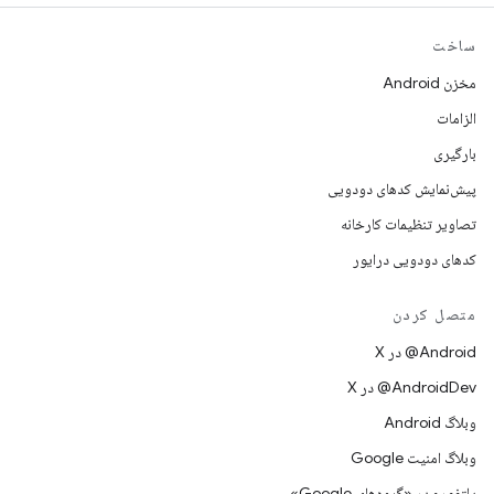
ساخت
مخزن Android
الزامات
بارگیری
پیش‌نمایش کدهای دودویی
تصاویر تنظیمات کارخانه
کدهای دودویی درایور
متصل کردن
‫‎@Android در X
‫‎@AndroidDev در X
وبلاگ Android
وبلاگ امنیت Google
پلتفورم در «گروه‌های Google»