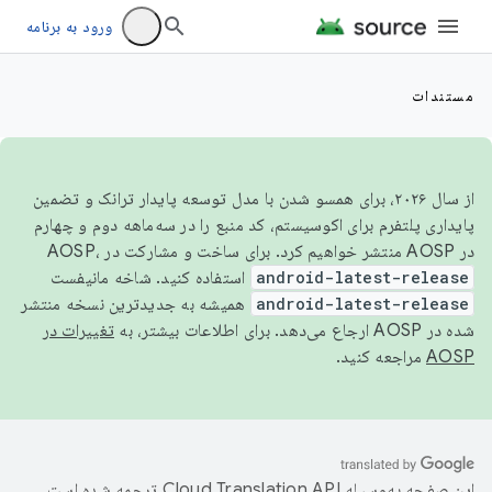
ورود به برنامه
مستندات
از سال ۲۰۲۶، برای همسو شدن با مدل توسعه پایدار ترانک و تضمین
پایداری پلتفرم برای اکوسیستم، کد منبع را در سه‌ماهه دوم و چهارم
در AOSP منتشر خواهیم کرد. برای ساخت و مشارکت در AOSP،
android-latest-release
استفاده کنید. شاخه مانیفست
android-latest-release
همیشه به جدیدترین نسخه منتشر
شده در AOSP ارجاع می‌دهد. برای اطلاعات بیشتر، به
تغییرات در
AOSP
مراجعه کنید.
این صفحه به‌وسیله
ترجمه شده است.