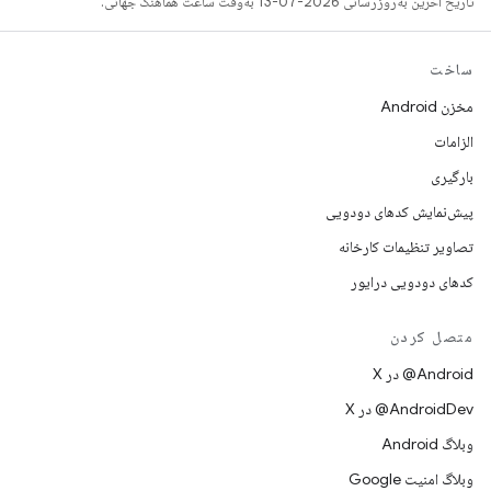
تاریخ آخرین به‌روزرسانی 2026-07-13 به‌وقت ساعت هماهنگ جهانی.
ساخت
مخزن Android
الزامات
بارگیری
پیش‌نمایش کدهای دودویی
تصاویر تنظیمات کارخانه
کدهای دودویی درایور
متصل کردن
‫‎@Android در X
‫‎@AndroidDev در X
وبلاگ Android
وبلاگ امنیت Google