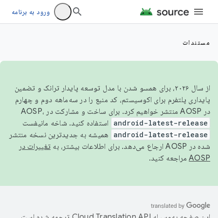
ورود به برنامه
مستندات
از سال ۲۰۲۶، برای همسو شدن با مدل توسعه پایدار ترانک و تضمین
پایداری پلتفرم برای اکوسیستم، کد منبع را در سه‌ماهه دوم و چهارم
در AOSP منتشر خواهیم کرد. برای ساخت و مشارکت در AOSP،
android-latest-release
استفاده کنید. شاخه مانیفست
android-latest-release
همیشه به جدیدترین نسخه منتشر
شده در AOSP ارجاع می‌دهد. برای اطلاعات بیشتر، به
تغییرات در
AOSP
مراجعه کنید.
این صفحه به‌وسیله
ترجمه شده است.