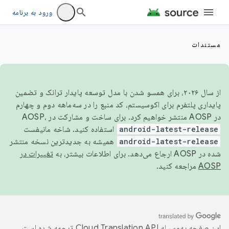
ورود به برنامه
مستندات
از سال ۲۰۲۶، برای همسو شدن با مدل توسعه پایدار ترانک و تضمین
پایداری پلتفرم برای اکوسیستم، کد منبع را در سه‌ماهه دوم و چهارم
در AOSP منتشر خواهیم کرد. برای ساخت و مشارکت در AOSP،
android-latest-release
استفاده کنید. شاخه مانیفست
android-latest-release
همیشه به جدیدترین نسخه منتشر
شده در AOSP ارجاع می‌دهد. برای اطلاعات بیشتر، به
تغییرات در
AOSP
مراجعه کنید.
این صفحه به‌وسیله
ترجمه شده است.