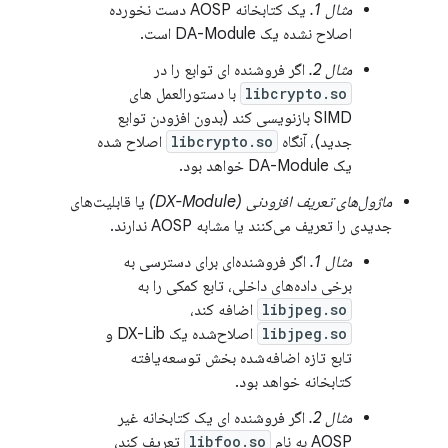
مثال 1.
یک کتابخانه AOSP دست نخورده
اصلاح نشده یک DA-Module است.
مثال 2.
اگر فروشنده ای توابع را در
libcrypto.so
با دستورالعمل های
SIMD بازنویسی کند (بدون افزودن توابع
جدید)، آنگاه
libcrypto.so
اصلاح شده
یک DA-Module خواهد بود.
ماژول‌های تعریف افزودنی (DX-Module)
یا قابلیت‌های
جدیدی را تعریف می‌کنند یا مشابه AOSP ندارند.
مثال 1.
اگر فروشنده‌ای برای دسترسی به
برخی داده‌های داخلی، تابع کمکی را به
libjpeg.so
اضافه کند،
libjpeg.so
اصلاح‌شده یک DX-Lib و
تابع تازه اضافه‌شده بخش توسعه‌یافته
کتابخانه خواهد بود.
مثال 2.
اگر فروشنده ای یک کتابخانه غیر
AOSP به نام
libfoo.so
تعریف کند،