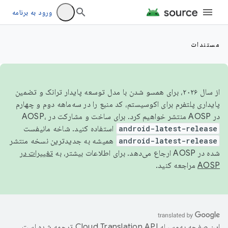
ورود به برنامه
مستندات
از سال ۲۰۲۶، برای همسو شدن با مدل توسعه پایدار ترانک و تضمین
پایداری پلتفرم برای اکوسیستم، کد منبع را در سه‌ماهه دوم و چهارم
در AOSP منتشر خواهیم کرد. برای ساخت و مشارکت در AOSP،
android-latest-release
استفاده کنید. شاخه مانیفست
android-latest-release
همیشه به جدیدترین نسخه منتشر
شده در AOSP ارجاع می‌دهد. برای اطلاعات بیشتر، به
تغییرات در
AOSP
مراجعه کنید.
این صفحه به‌وسیله
ترجمه شده است.