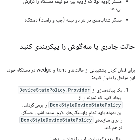
حسگر زاویه لولا که زاویه بین دو نیمه دستگاه را گزارش
می‌دهد
حسگر شتاب‌سنج در هر دو نیمه (چپ و راست) دستگاه
حالت چادری یا سه‌گوش را پیکربندی کنید
برای فعال کردن پشتیبانی از حالت‌های tent و wedge در دستگاه خود،
این مراحل را دنبال کنید:
یک پیاده‌سازی از
DeviceStatePolicy.Provider
ایجاد کنید که نمونه‌ای از
BookStyleDeviceStatePolicy
را برمی‌گرداند.
این نمونه باید تمام وابستگی‌های لازم، مانند اشیاء حسگر،
را برای سازنده‌ی
BookStyleDeviceStatePolicy
فراهم کند.
مثال زیر یک پیاده‌سازی را نشان می‌دهد: