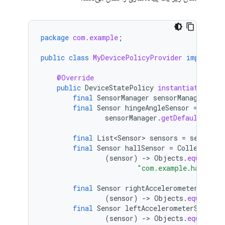
package
com.example
;
public
class
MyDevicePolicyProvider
implement
@Override
public
DeviceStatePolicy
instantiate
(
@Non
final
SensorManager
sensorManager
=
c
final
Sensor
hingeAngleSensor
=
sensorManager
.
getDefaultSenso
final
List<Sensor>
sensors
=
sensorMa
final
Sensor
hallSensor
=
CollectionU
(
sensor
)
-
>
Objects
.
equals
(
se
"com.example.hall_eff
final
Sensor
rightAccelerometerSensor
(
sensor
)
-
>
Objects
.
equals
(
se
final
Sensor
leftAccelerometerSensor
(
sensor
)
-
>
Objects
.
equals
(
se