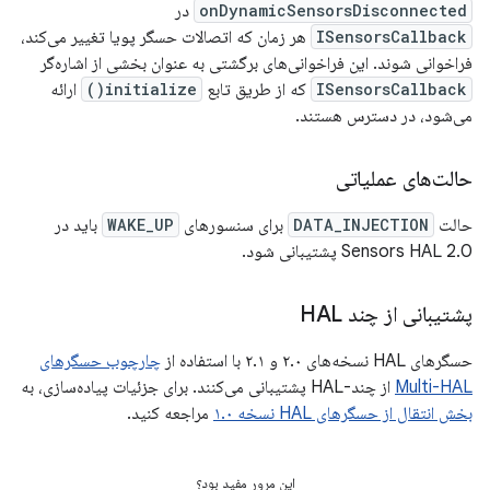
onDynamicSensorsDisconnected
در
ISensorsCallback
هر زمان که اتصالات حسگر پویا تغییر می‌کند،
فراخوانی شوند. این فراخوانی‌های برگشتی به عنوان بخشی از اشاره‌گر
ISensorsCallback
که از طریق تابع
initialize()
ارائه
می‌شود، در دسترس هستند.
حالت‌های عملیاتی
حالت
DATA_INJECTION
برای سنسورهای
WAKE_UP
باید در
Sensors HAL 2.0 پشتیبانی شود.
پشتیبانی از چند HAL
حسگرهای HAL نسخه‌های ۲.۰ و ۲.۱ با استفاده از
چارچوب حسگرهای
Multi-HAL
از چند-HAL پشتیبانی می‌کنند. برای جزئیات پیاده‌سازی، به
بخش انتقال از حسگرهای HAL نسخه ۱.۰
مراجعه کنید.
این مرور مفید بود؟