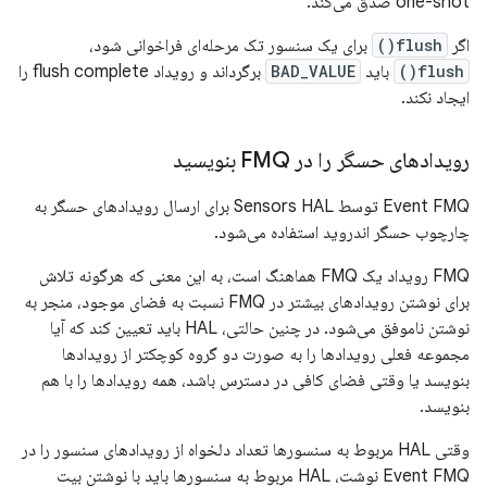
one-shot صدق می‌کند.
اگر
flush()
برای یک سنسور تک مرحله‌ای فراخوانی شود،
flush()
باید
BAD_VALUE
برگرداند و رویداد flush complete را
ایجاد نکند.
رویدادهای حسگر را در FMQ بنویسید
Event FMQ توسط Sensors HAL برای ارسال رویدادهای حسگر به
چارچوب حسگر اندروید استفاده می‌شود.
FMQ رویداد یک FMQ هماهنگ است، به این معنی که هرگونه تلاش
برای نوشتن رویدادهای بیشتر در FMQ نسبت به فضای موجود، منجر به
نوشتن ناموفق می‌شود. در چنین حالتی، HAL باید تعیین کند که آیا
مجموعه فعلی رویدادها را به صورت دو گروه کوچکتر از رویدادها
بنویسد یا وقتی فضای کافی در دسترس باشد، همه رویدادها را با هم
بنویسد.
وقتی HAL مربوط به سنسورها تعداد دلخواه از رویدادهای سنسور را در
Event FMQ نوشت، HAL مربوط به سنسورها باید با نوشتن بیت