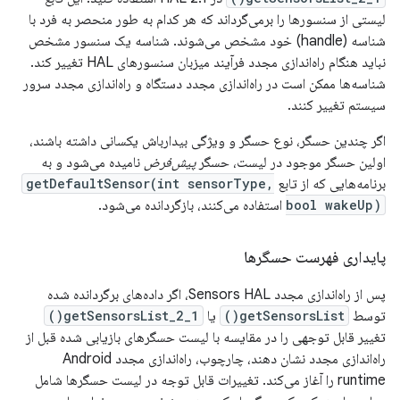
لیستی از سنسورها را برمی‌گرداند که هر کدام به طور منحصر به فرد با
شناسه (handle) خود مشخص می‌شوند. شناسه یک سنسور مشخص
نباید هنگام راه‌اندازی مجدد فرآیند میزبان سنسورهای HAL تغییر کند.
شناسه‌ها ممکن است در راه‌اندازی مجدد دستگاه و راه‌اندازی مجدد سرور
سیستم تغییر کنند.
اگر چندین حسگر، نوع حسگر و ویژگی بیدارباش یکسانی داشته باشند،
اولین حسگر موجود در لیست، حسگر
پیش‌فرض
نامیده می‌شود و به
برنامه‌هایی که از تابع
getDefaultSensor(int sensorType,
bool wakeUp)
استفاده می‌کنند، بازگردانده می‌شود.
پایداری فهرست حسگرها
پس از راه‌اندازی مجدد Sensors HAL، اگر داده‌های برگردانده شده
توسط
getSensorsList()
یا
getSensorsList_2_1()
تغییر قابل توجهی را در مقایسه با لیست حسگرهای بازیابی شده قبل از
راه‌اندازی مجدد نشان دهند، چارچوب، راه‌اندازی مجدد Android
runtime را آغاز می‌کند. تغییرات قابل توجه در لیست حسگرها شامل