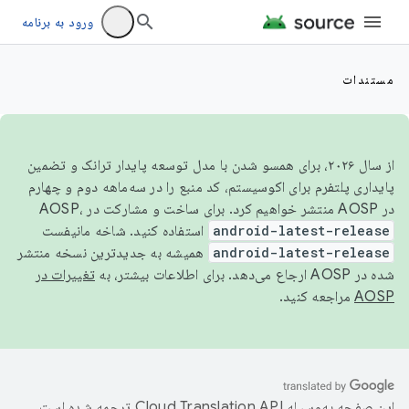
ورود به برنامه
مستندات
از سال ۲۰۲۶، برای همسو شدن با مدل توسعه پایدار ترانک و تضمین
پایداری پلتفرم برای اکوسیستم، کد منبع را در سه‌ماهه دوم و چهارم
در AOSP منتشر خواهیم کرد. برای ساخت و مشارکت در AOSP،
android-latest-release
استفاده کنید. شاخه مانیفست
android-latest-release
همیشه به جدیدترین نسخه منتشر
شده در AOSP ارجاع می‌دهد. برای اطلاعات بیشتر، به
تغییرات در
AOSP
مراجعه کنید.
این صفحه به‌وسیله
ترجمه شده است.