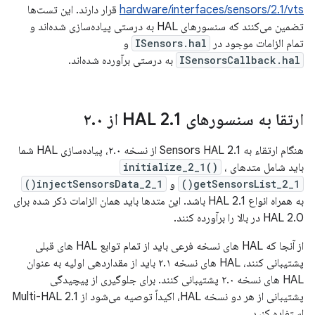
hardware/interfaces/sensors/2.1/vts
قرار دارند. این تست‌ها
تضمین می‌کنند که سنسورهای HAL به درستی پیاده‌سازی شده‌اند و
تمام الزامات موجود در
ISensors.hal
و
ISensorsCallback.hal
به درستی برآورده شده‌اند.
ارتقا به سنسورهای HAL 2
1 از ۲
.
۰
.
هنگام ارتقاء به Sensors HAL 2.1 از نسخه ۲.۰، پیاده‌سازی HAL شما
باید شامل متدهای
،
initialize_2_1()
getSensorsList_2_1()
و
injectSensorsData_2_1()
به همراه انواع HAL 2.1 باشد. این متدها باید همان الزامات ذکر شده برای
HAL 2.0 در بالا را برآورده کنند.
از آنجا که HAL های نسخه فرعی باید از تمام توابع HAL های قبلی
پشتیبانی کنند، HAL های نسخه ۲.۱ باید از مقداردهی اولیه به عنوان
HAL های نسخه ۲.۰ پشتیبانی کنند. برای جلوگیری از پیچیدگی
پشتیبانی از هر دو نسخه HAL، اکیداً توصیه می‌شود از Multi-HAL 2.1
استفاده کنید.