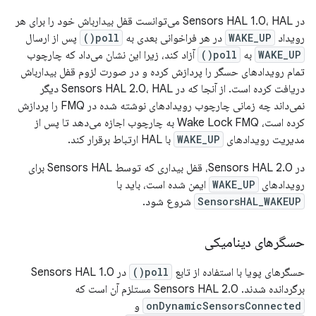
در Sensors HAL 1.0، HAL می‌توانست قفل بیدارباش خود را برای هر
رویداد
WAKE_UP
در هر فراخوانی بعدی به
poll()
پس از ارسال
WAKE_UP
به
poll()
آزاد کند، زیرا این نشان می‌داد که چارچوب
تمام رویدادهای حسگر را پردازش کرده و در صورت لزوم قفل بیدارباش
دریافت کرده است. از آنجا که در Sensors HAL 2.0، HAL دیگر
نمی‌داند چه زمانی چارچوب رویدادهای نوشته شده در FMQ را پردازش
کرده است، Wake Lock FMQ به چارچوب اجازه می‌دهد تا پس از
مدیریت رویدادهای
WAKE_UP
با HAL ارتباط برقرار کند.
در Sensors HAL 2.0، قفل بیداری که توسط Sensors HAL برای
رویدادهای
WAKE_UP
ایمن شده است، باید با
SensorsHAL_WAKEUP
شروع شود.
حسگرهای دینامیکی
حسگرهای پویا با استفاده از تابع
poll()
در Sensors HAL 1.0
برگردانده شدند. Sensors HAL 2.0 مستلزم آن است که
onDynamicSensorsConnected
و