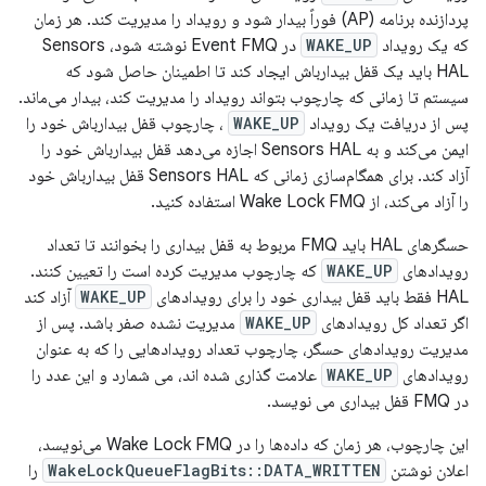
پردازنده برنامه (AP) فوراً بیدار شود و رویداد را مدیریت کند. هر زمان
که یک رویداد
WAKE_UP
در Event FMQ نوشته شود، Sensors
HAL باید یک قفل بیدارباش ایجاد کند تا اطمینان حاصل شود که
سیستم تا زمانی که چارچوب بتواند رویداد را مدیریت کند، بیدار می‌ماند.
پس از دریافت یک رویداد
WAKE_UP
، چارچوب قفل بیدارباش خود را
ایمن می‌کند و به Sensors HAL اجازه می‌دهد قفل بیدارباش خود را
آزاد کند. برای همگام‌سازی زمانی که Sensors HAL قفل بیدارباش خود
را آزاد می‌کند، از Wake Lock FMQ استفاده کنید.
حسگرهای HAL باید FMQ مربوط به قفل بیداری را بخوانند تا تعداد
رویدادهای
WAKE_UP
که چارچوب مدیریت کرده است را تعیین کنند.
HAL فقط باید قفل بیداری خود را برای رویدادهای
WAKE_UP
آزاد کند
اگر تعداد کل رویدادهای
WAKE_UP
مدیریت نشده صفر باشد. پس از
مدیریت رویدادهای حسگر، چارچوب تعداد رویدادهایی را که به عنوان
رویدادهای
WAKE_UP
علامت گذاری شده اند، می شمارد و این عدد را
در FMQ قفل بیداری می نویسد.
این چارچوب، هر زمان که داده‌ها را در Wake Lock FMQ می‌نویسد،
اعلان نوشتن
WakeLockQueueFlagBits::DATA_WRITTEN
را