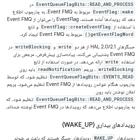
EventQueueFlagBits::READ_AND_PROCESS
در
EventFlag::wake
مربوط به Event FMQ، به چارچوب اطلاع
دهد که رویدادها آماده هستند. EventFlag را می‌توان از Event FMQ
با استفاده از
EventFlag::createEventFlag
و تابع
getEventFlagWord()
مربوط به Event FMQ ایجاد کرد.
حسگرهای HAL 2.0/2.1 از هر دو
write
و
writeBlocking
در
Event FMQ پشتیبانی می‌کنند. پیاده‌سازی پیش‌فرض، مرجعی برای
استفاده
write
ارائه می‌دهد. در صورت استفاده از تابع
writeBlocking
، پرچم
readNotification
باید روی
EventQueueFlagBits::EVENTS_READ
تنظیم شود، که توسط
چارچوب هنگام خواندن رویدادها از Event FMQ تنظیم می‌شود. پرچم
اعلان نوشتن باید روی
EventQueueFlagBits::READ_AND_PROCESS
تنظیم شود، که
به چارچوب اطلاع می‌دهد که رویدادها در Event FMQ نوشته شده‌اند.
رویدادهای بیداری (WAKE
UP)
_
رویدادهای
WAKE_UP
رویدادهای حسگر هستند که باعث می‌شوند