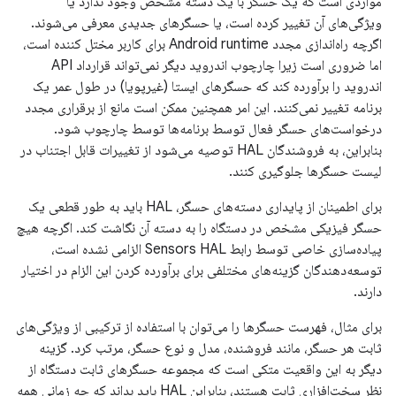
مواردی است که یک حسگر با یک دسته مشخص وجود ندارد یا
ویژگی‌های آن تغییر کرده است، یا حسگرهای جدیدی معرفی می‌شوند.
اگرچه راه‌اندازی مجدد Android runtime برای کاربر مختل کننده است،
اما ضروری است زیرا چارچوب اندروید دیگر نمی‌تواند قرارداد API
اندروید را برآورده کند که حسگرهای ایستا (غیرپویا) در طول عمر یک
برنامه تغییر نمی‌کنند. این امر همچنین ممکن است مانع از برقراری مجدد
درخواست‌های حسگر فعال توسط برنامه‌ها توسط چارچوب شود.
بنابراین، به فروشندگان HAL توصیه می‌شود از تغییرات قابل اجتناب در
لیست حسگرها جلوگیری کنند.
برای اطمینان از پایداری دسته‌های حسگر، HAL باید به طور قطعی یک
حسگر فیزیکی مشخص در دستگاه را به دسته آن نگاشت کند. اگرچه هیچ
پیاده‌سازی خاصی توسط رابط Sensors HAL الزامی نشده است،
توسعه‌دهندگان گزینه‌های مختلفی برای برآورده کردن این الزام در اختیار
دارند.
برای مثال، فهرست حسگرها را می‌توان با استفاده از ترکیبی از ویژگی‌های
ثابت هر حسگر، مانند فروشنده، مدل و نوع حسگر، مرتب کرد. گزینه
دیگر به این واقعیت متکی است که مجموعه حسگرهای ثابت دستگاه از
نظر سخت‌افزاری ثابت هستند، بنابراین HAL باید بداند که چه زمانی همه