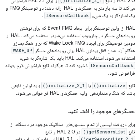
HAL 2.0 و تابع
initialize_2_1()
را برای HAL 2.1 فراخوانی
می‌کند تا سه پارامتر به حسگرهای HAL ارائه دهد: دو توصیفگر FMQ و
یک اشاره‌گر به یک شیء
ISensorsCallback
.
HAL از اولین توصیفگر برای ایجاد Event FMQ که برای نوشتن
رویدادهای حسگر در چارچوب استفاده می‌شود، استفاده می‌کند. HAL از
دومین توصیفگر برای ایجاد Wake Lock FMQ که برای همگام‌سازی
هنگام آزاد شدن قفل بیداری HAL برای رویدادهای حسگر
WAKE_UP
استفاده می‌شود، استفاده می‌کند. HAL باید یک اشاره‌گر به شیء
ISensorsCallback
ذخیره کند تا هرگونه تابع فراخوانی لازم بتواند
فراخوانی شود.
تابع
initialize()
یا
initialize_2_1()
باید اولین تابعی
باشد که هنگام مقداردهی اولیه حسگرهای HAL فراخوانی می‌شود.
حسگرهای موجود را افشا کنید
برای دریافت لیستی از تمام سنسورهای استاتیک موجود در دستگاه، از
تابع
getSensorsList()
در HAL 2.0 و تابع
getSensorsList_2_1()
در HAL 2.1 استفاده کنید. این تابع