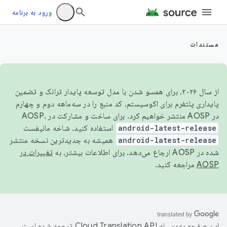
ورود به برنامه
مستندات
از سال ۲۰۲۶، برای همسو شدن با مدل توسعه پایدار ترانک و تضمین
پایداری پلتفرم برای اکوسیستم، کد منبع را در سه‌ماهه دوم و چهارم
در AOSP منتشر خواهیم کرد. برای ساخت و مشارکت در AOSP،
android-latest-release
استفاده کنید. شاخه مانیفست
android-latest-release
همیشه به جدیدترین نسخه منتشر
شده در AOSP ارجاع می‌دهد. برای اطلاعات بیشتر، به
تغییرات در
AOSP
مراجعه کنید.
این صفحه به‌وسیله
ترجمه شده است.