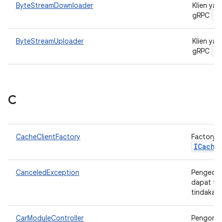
ByteStreamDownloader
Klien ya
B
gRPC
ByteStreamUploader
Klien ya
B
gRPC
C
CacheClientFactory
Factory 
ICache
CanceledException
Pengecua
dapat te
tindakan
CarModuleController
Pengontr