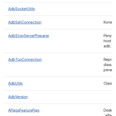
AdbSocketUtils
AdbSshConnection
Koneks
AdbStopServerPreparer
Penyia
host s
adb.
AdbTcpConnection
Repres
diasum
perang
AdbUtils
Class u
AdbVersion
AFlagsFeatureFlag
Deskrip
`aflags 