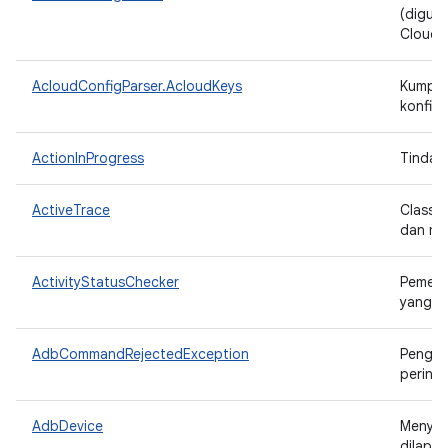
(digun
Cloud)
AcloudConfigParser.AcloudKeys
Kumpula
konfigu
ActionInProgress
Tindak
ActiveTrace
Class 
dan men
ActivityStatusChecker
Pemerik
yang be
AdbCommandRejectedException
Pengec
perint
AdbDevice
Menyim
dilapor