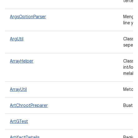
terten
ArgsOptionParser
Mengis
line ya
ArgUtil
Class u
sepert
ArrayHelper
Class u
int/lon
melalui
ArrayUtil
Metode 
ArtChrootPreparer
Buat di
ArtGTest
ArtifactDetails
Bagian 