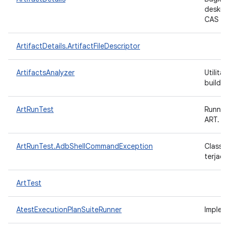
deskrip
CAS
ArtifactDetails.ArtifactFileDescriptor
ArtifactsAnalyzer
Utilita
build 
ArtRunTest
Runner
ART.
ArtRunTest.AdbShellCommandException
Class 
terjadi
ArtTest
AtestExecutionPlanSuiteRunner
Implem