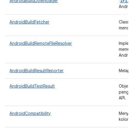
IFile
AndroidBuildDownloader
Android
AndroidBuildFetcher
Class 
mendown
AndroidBuildRemoteFileResolver
Implem
memung
Androi
AndroidBuildResultReporter
Melapor
AndroidBuildTestResult
Objek 
penguji
API.
AndroidCompatibility
Menyed
kolom 