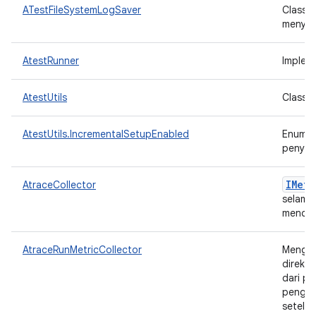
ATestFileSystemLogSaver
Class L
menyimp
AtestRunner
Implem
AtestUtils
Class u
AtestUtils.IncrementalSetupEnabled
Enum y
penyia
IMetr
AtraceCollector
selama
mencat
AtraceRunMetricCollector
Mengum
direkto
dari pe
penguji
setelah