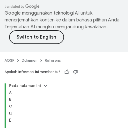
Google menggunakan teknologi AI untuk
menerjemahkan konten ke dalam bahasa pilihan Anda.
Terjemahan AI mungkin mengandung kesalahan.
AOSP
Dokumen
Referensi
Apakah informasi ini membantu?
Pada halaman ini
A
B
C
D
E