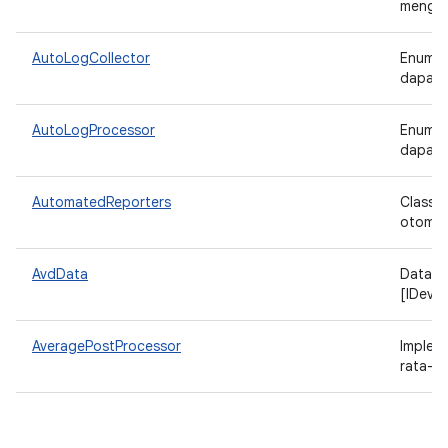
mengga
AutoLogCollector
Enumer
dapat 
AutoLogProcessor
Enumer
dapat 
AutomatedReporters
Class 
otomat
AvdData
Data A
[IDevi
AveragePostProcessor
Implem
rata-ra