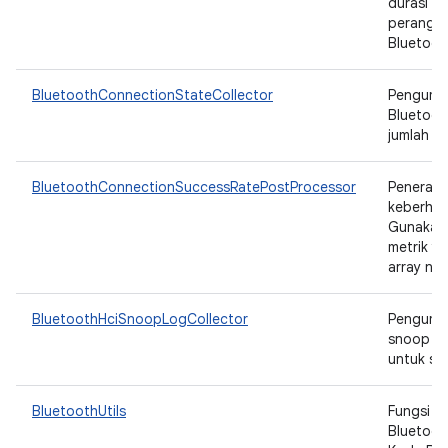
durasi s
perangka
Bluetooth
BluetoothConnectionStateCollector
Pengumpu
Bluetoo
jumlah st
BluetoothConnectionSuccessRatePostProcessor
Penerapa
keberhasi
Gunakan 
metrik y
array num
BluetoothHciSnoopLogCollector
Pengumpu
snoop HC
untuk se
BluetoothUtils
Fungsi ut
Bluetoot