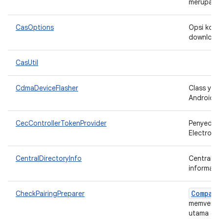
merupaka
CasOptions
Opsi konf
downloa
CasUtil
CdmaDeviceFlasher
Class ya
Android 
CecControllerTokenProvider
Penyedia
Electroni
CentralDirectoryInfo
CentralDi
informasi 
Compan
CheckPairingPreparer
memverif
utama d