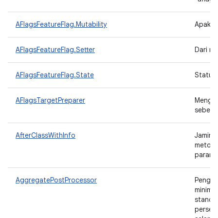
AFlagsFeatureFlag.Mutability
Apakah
AFlagsFeatureFlag.Setter
Dari ma
AFlagsFeatureFlag.State
Status
AFlagsTargetPreparer
Mengg
sebelu
AfterClassWithInfo
Jamina
metode
parame
AggregatePostProcessor
Pengga
minimum
standar
persent