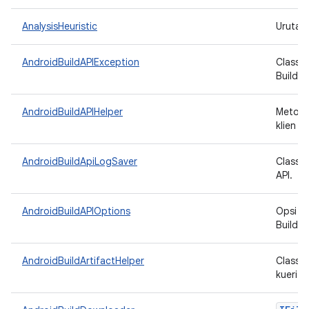
AnalysisHeuristic
Urutan
AndroidBuildAPIException
Class p
Build A
AndroidBuildAPIHelper
Metode
klien B
AndroidBuildApiLogSaver
Class y
API.
AndroidBuildAPIOptions
Opsi ko
Build A
AndroidBuildArtifactHelper
Class 
kueri A