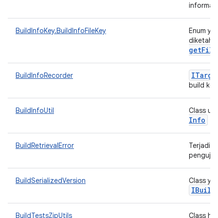
informasi
BuildInfoKey.BuildInfoFileKey
Enum yan
diketahui
getFile
ITarge
BuildInfoRecorder
build ke 
BuildInfoUtil
Class ut
Info
BuildRetrievalError
Terjadi e
pengujia
BuildSerializedVersion
Class yan
IBuild
BuildTestsZipUtils
Class hel