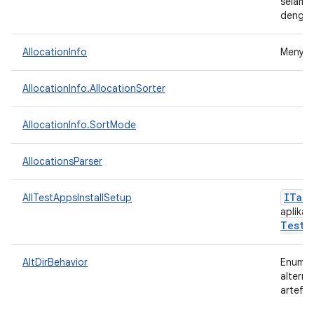
selama 
dengan
AllocationInfo
Menyim
AllocationInfo.AllocationSorter
AllocationInfo.SortMode
AllocationsParser
ITarg
AllTestAppsInstallSetup
aplikas
Tests
AltDirBehavior
Enum un
alterna
artefak