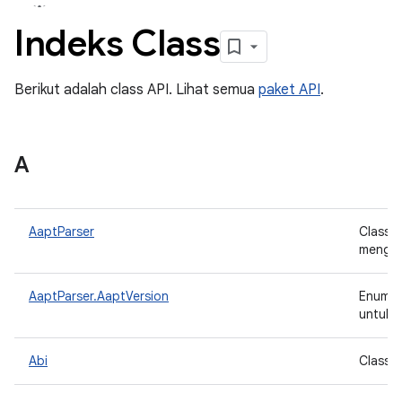
Indeks Class
Berikut adalah class API. Lihat semua
paket API
.
A
AaptParser
Class 
mengur
AaptParser.AaptVersion
Enum o
untuk m
Abi
Class 