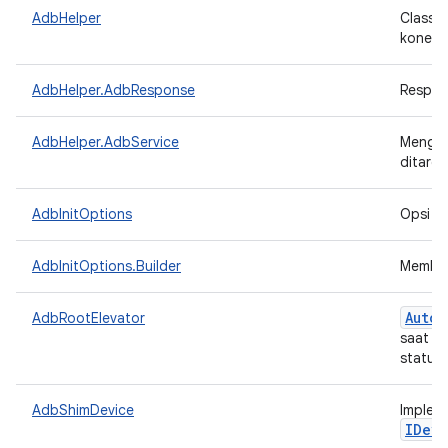
AdbHelper
Class 
koneks
AdbHelper.AdbResponse
Respon
AdbHelper.AdbService
Mengid
ditarge
AdbInitOptions
Opsi un
AdbInitOptions.Builder
Membang
Auto
C
AdbRootElevator
saat di
status 
AdbShimDevice
Implem
IDevi