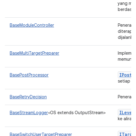
yang mem
berdasa
BaseModuleController
Penerap
diterapk
dijalanka
BaseMultiTargetPreparer
Implemen
memungki
IPost
P
BasePostProcessor
setiap p
BaseRetryDecision
Penerap
ILevel
BaseStreamLogger
<OS extends OutputStream>
ke alira
ITarge
BaseSwitchUserTargetPreparer