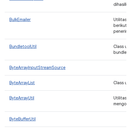
dihasilka
BulkEmailer
Utilitas
berikut: 
penerima
BundletoolUtil
Class ut
bundleto
ByteArrayInputStreamSource
ByteArrayList
Class un
ByteArrayUtil
Utilitas 
mengonve
ByteBufferUtil