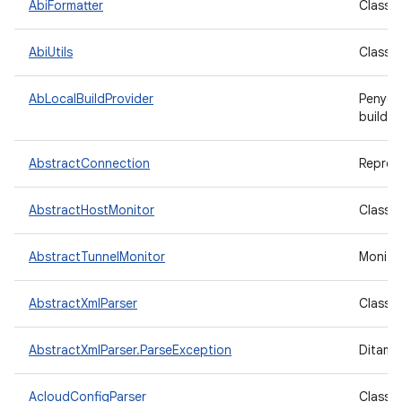
AbiFormatter
Class u
AbiUtils
Class u
AbLocalBuildProvider
Penyedi
build A
AbstractConnection
Repres
AbstractHostMonitor
Class 
AbstractTunnelMonitor
Monito
AbstractXmlParser
Class d
AbstractXmlParser.ParseException
Ditampi
AcloudConfigParser
Class 