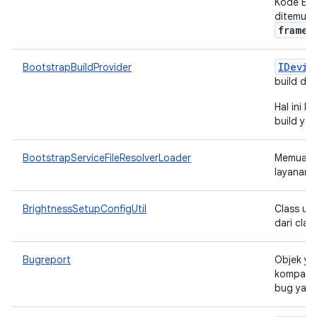
Kode Blu
ditemuka
framew
IDevic
BootstrapBuildProvider
build da
Hal ini 
build yan
BootstrapServiceFileResolverLoader
Memuat r
layanan.
BrightnessSetupConfigUtil
Class ut
dari cla
Bugreport
Objek ya
kompatib
bug yang