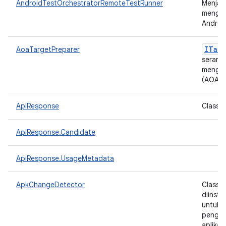
AndroidTestOrchestratorRemoteTestRunner
Menjal
menggu
Androi
ITarg
AoaTargetPreparer
serangk
menggu
(AOAv2
ApiResponse
Class u
ApiResponse.Candidate
ApiResponse.UsageMetadata
ApkChangeDetector
Class 
diinst
untuk 
pengin
aplika