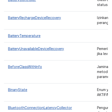
status p
BatteryRechargeDeviceRecovery
Izinkan u
perangka
BatteryTemperature
BatteryUnavailableDeviceRecovery
Pemeriks
jika leve
BeforeClassWithInfo
Jaminan 
metode y
paramet
BinaryState
Enum yan
AKTIF/NO
BluetoothConnectionLatencyCollector
Pengumpu