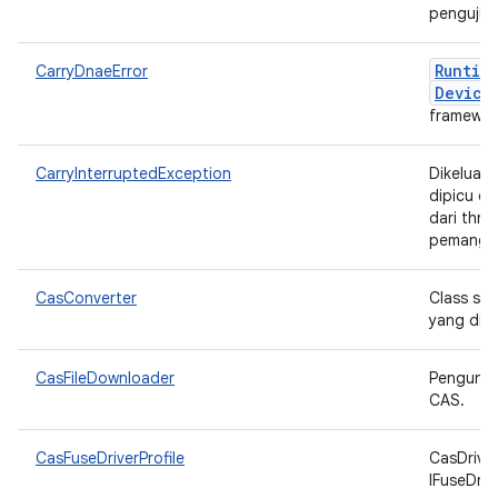
pengujia
Runtim
CarryDnaeError
Device
framewor
CarryInterruptedException
Dikeluar
dipicu da
dari thre
pemanggi
CasConverter
Class sin
yang di-c
CasFileDownloader
Pengunduh
CAS.
CasFuseDriverProfile
CasDriver
IFuseDriv